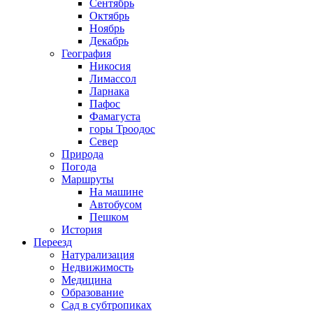
Сентябрь
Октябрь
Ноябрь
Декабрь
География
Никосия
Лимассол
Ларнака
Пафос
Фамагуста
горы Троодос
Север
Природа
Погода
Маршруты
На машине
Автобусом
Пешком
История
Переезд
Натурализация
Недвижимость
Медицина
Образование
Сад в субтропиках