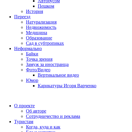
Автобусом
Пешком
История
Переезд
Натурализация
Недвижимость
Медицина
Образование
Сад в субтропиках
Неформально
Байки
Точка зрения
Замуж за иностранца
Фото/Видео
Вертикальное видео
Юмор
Карикатуры Игоря Варченко
О проекте
Об авторе
Сотрудничество и реклама
Туристам
Когда, куда и как