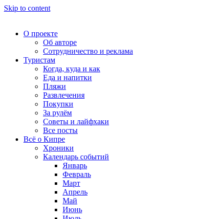
Skip to content
О проекте
Об авторе
Сотрудничество и реклама
Туристам
Когда, куда и как
Еда и напитки
Пляжи
Развлечения
Покупки
За рулём
Советы и лайфхаки
Все посты
Всё о Кипре
Хроники
Календарь событий
Январь
Февраль
Март
Апрель
Май
Июнь
Июль