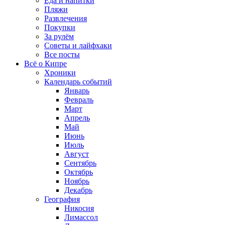
Еда и напитки
Пляжи
Развлечения
Покупки
За рулём
Советы и лайфхаки
Все посты
Всё о Кипре
Хроники
Календарь событий
Январь
Февраль
Март
Апрель
Май
Июнь
Июль
Август
Сентябрь
Октябрь
Ноябрь
Декабрь
География
Никосия
Лимассол