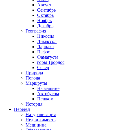
Август
Сентябрь
Октябрь
Ноябрь
Декабрь
География
Никосия
Лимассол
Ларнака
Пафос
Фамагуста
горы Троодос
Север
Природа
Погода
Маршруты
На машине
Автобусом
Пешком
История
Переезд
Натурализация
Недвижимость
Медицина