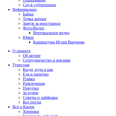
Образование
Сад в субтропиках
Неформально
Байки
Точка зрения
Замуж за иностранца
Фото/Видео
Вертикальное видео
Юмор
Карикатуры Игоря Варченко
О проекте
Об авторе
Сотрудничество и реклама
Туристам
Когда, куда и как
Еда и напитки
Пляжи
Развлечения
Покупки
За рулём
Советы и лайфхаки
Все посты
Всё о Кипре
Хроники