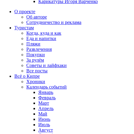
Карикатуры Игоря Варченко
О проекте
Об авторе
Сотрудничество и реклама
Туристам
Когда, куда и как
Еда и напитки
Пляжи
Развлечения
Покупки
За рулём
Советы и лайфхаки
Все посты
Всё о Кипре
Хроники
Календарь событий
Январь
Февраль
Март
Апрель
Май
Июнь
Июль
Август