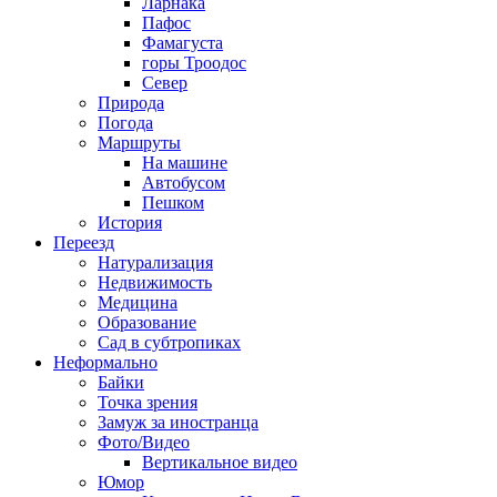
Ларнака
Пафос
Фамагуста
горы Троодос
Север
Природа
Погода
Маршруты
На машине
Автобусом
Пешком
История
Переезд
Натурализация
Недвижимость
Медицина
Образование
Сад в субтропиках
Неформально
Байки
Точка зрения
Замуж за иностранца
Фото/Видео
Вертикальное видео
Юмор