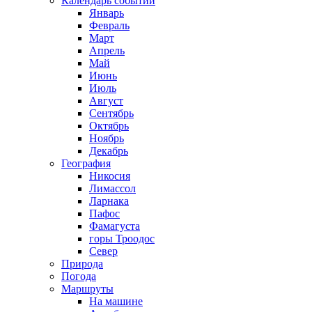
Календарь событий
Январь
Февраль
Март
Апрель
Май
Июнь
Июль
Август
Сентябрь
Октябрь
Ноябрь
Декабрь
География
Никосия
Лимассол
Ларнака
Пафос
Фамагуста
горы Троодос
Север
Природа
Погода
Маршруты
На машине