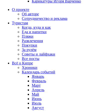
Карикатуры Игоря Варченко
О проекте
Об авторе
Сотрудничество и реклама
Туристам
Когда, куда и как
Еда и напитки
Пляжи
Развлечения
Покупки
За рулём
Советы и лайфхаки
Все посты
Всё о Кипре
Хроники
Календарь событий
Январь
Февраль
Март
Апрель
Май
Июнь
Июль
Август