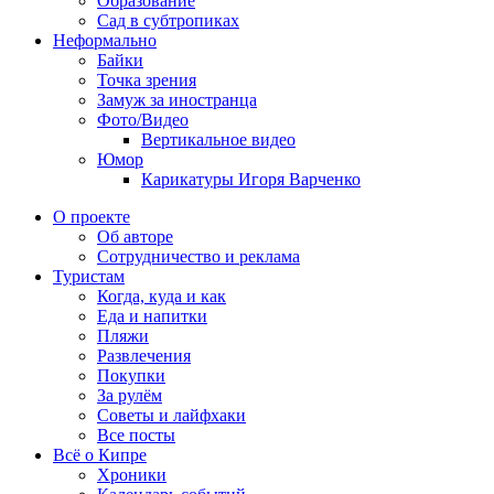
Образование
Сад в субтропиках
Неформально
Байки
Точка зрения
Замуж за иностранца
Фото/Видео
Вертикальное видео
Юмор
Карикатуры Игоря Варченко
О проекте
Об авторе
Сотрудничество и реклама
Туристам
Когда, куда и как
Еда и напитки
Пляжи
Развлечения
Покупки
За рулём
Советы и лайфхаки
Все посты
Всё о Кипре
Хроники