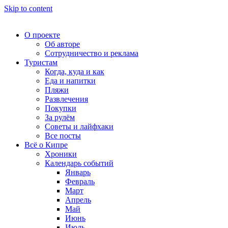
Skip to content
О проекте
Об авторе
Сотрудничество и реклама
Туристам
Когда, куда и как
Еда и напитки
Пляжи
Развлечения
Покупки
За рулём
Советы и лайфхаки
Все посты
Всё о Кипре
Хроники
Календарь событий
Январь
Февраль
Март
Апрель
Май
Июнь
Июль