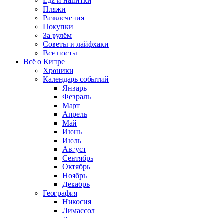
Еда и напитки
Пляжи
Развлечения
Покупки
За рулём
Советы и лайфхаки
Все посты
Всё о Кипре
Хроники
Календарь событий
Январь
Февраль
Март
Апрель
Май
Июнь
Июль
Август
Сентябрь
Октябрь
Ноябрь
Декабрь
География
Никосия
Лимассол