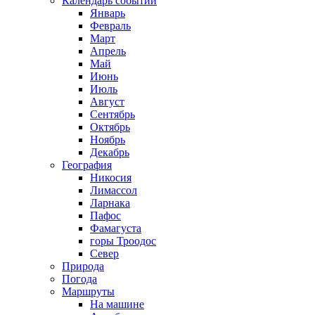
Календарь событий
Январь
Февраль
Март
Апрель
Май
Июнь
Июль
Август
Сентябрь
Октябрь
Ноябрь
Декабрь
География
Никосия
Лимассол
Ларнака
Пафос
Фамагуста
горы Троодос
Север
Природа
Погода
Маршруты
На машине