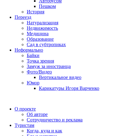
Автобусом
Пешком
История
Переезд
Натурализация
Недвижимость
Медицина
Образование
Сад в субтропиках
Неформально
Байки
Точка зрения
Замуж за иностранца
Фото/Видео
Вертикальное видео
Юмор
Карикатуры Игоря Варченко
О проекте
Об авторе
Сотрудничество и реклама
Туристам
Когда, куда и как