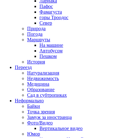
Ларнака
Пафос
Фамагуста
горы Троодос
Север
Природа
Погода
Маршруты
На машине
Автобусом
Пешком
История
Переезд
Натурализация
Недвижимость
Медицина
Образование
Сад в субтропиках
Неформально
Байки
Точка зрения
Замуж за иностранца
Фото/Видео
Вертикальное видео
Юмор