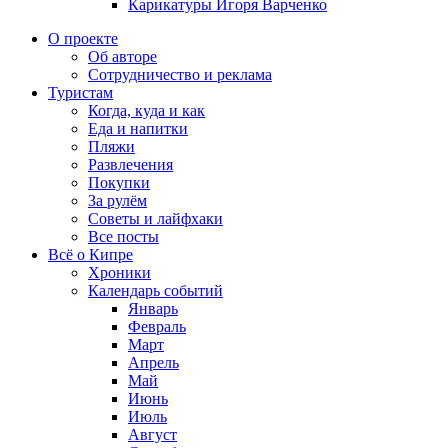
Карикатуры Игоря Варченко
О проекте
Об авторе
Сотрудничество и реклама
Туристам
Когда, куда и как
Еда и напитки
Пляжи
Развлечения
Покупки
За рулём
Советы и лайфхаки
Все посты
Всё о Кипре
Хроники
Календарь событий
Январь
Февраль
Март
Апрель
Май
Июнь
Июль
Август