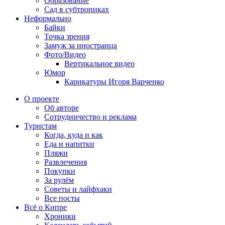
Образование
Сад в субтропиках
Неформально
Байки
Точка зрения
Замуж за иностранца
Фото/Видео
Вертикальное видео
Юмор
Карикатуры Игоря Варченко
О проекте
Об авторе
Сотрудничество и реклама
Туристам
Когда, куда и как
Еда и напитки
Пляжи
Развлечения
Покупки
За рулём
Советы и лайфхаки
Все посты
Всё о Кипре
Хроники