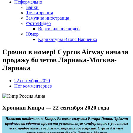
Неформально
Байки
Точка зрения
Замуж за иностранца
Фото/Видео
Вертикальное видео
Юмор
Карикатуры Игоря Варченко
Срочно в номер! Cyprus Airway начала
продажу билетов Ларнака-Москва-
Ларнака
22 сентября, 2020
Нет комментариев
Хроники Кипра — 22 сентября 2020 года
Новости пандемии на Кипре. Розовые силуэты Europa Donna. Эрдоган
предлагает
сдаться
провести региональную конференцию с участием
всех прибрежных средиземноморских государств. Cyprus Airways
открывает регулярный рейс Ларнака-Москва