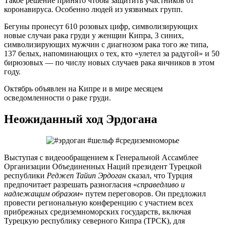
Такое решение принято чтобы защитить участников от
коронавируса. Особенно людей из уязвимых групп.
Бегуны пронесут 610 розовых цифр, символизирующих
новые случаи рака груди у женщин Кипра, 3 синих,
символизирующих мужчин с диагнозом рака того же типа,
137 белых, напоминающих о тех, кто «улетел за радугой» и 50
бирюзовых — по числу новых случаев рака яичников в этом
году.
Октябрь объявлен на Кипре и в мире месяцем
осведомленности о раке груди.
Неожиданный ход Эрдогана
Выступая с видеообращением к Генеральной Ассамблее
Организации Объединенных Наций президент Турецкой
республики
Реджеп Тайип Эрдоган
сказал, что Турция
предпочитает разрешать разногласия «
справедливо и
надлежащим образом
» путем переговоров. Он предложил
провести региональную конференцию с участием всех
прибрежных средиземноморских государств, включая
Турецкую республику северного Кипра (ТРСК), для