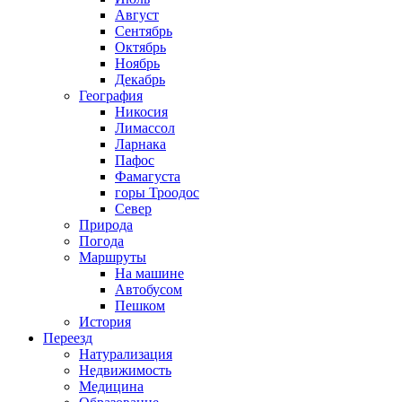
Август
Сентябрь
Октябрь
Ноябрь
Декабрь
География
Никосия
Лимассол
Ларнака
Пафос
Фамагуста
горы Троодос
Север
Природа
Погода
Маршруты
На машине
Автобусом
Пешком
История
Переезд
Натурализация
Недвижимость
Медицина