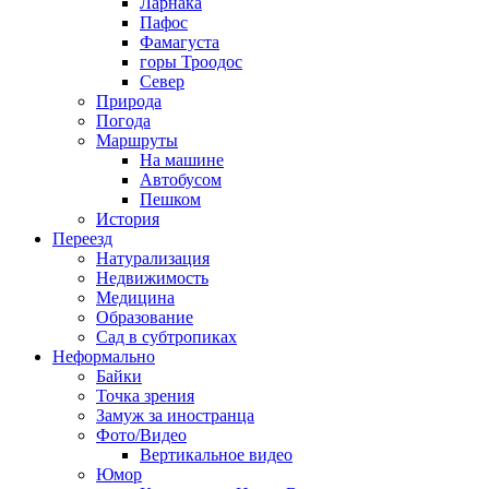
Ларнака
Пафос
Фамагуста
горы Троодос
Север
Природа
Погода
Маршруты
На машине
Автобусом
Пешком
История
Переезд
Натурализация
Недвижимость
Медицина
Образование
Сад в субтропиках
Неформально
Байки
Точка зрения
Замуж за иностранца
Фото/Видео
Вертикальное видео
Юмор