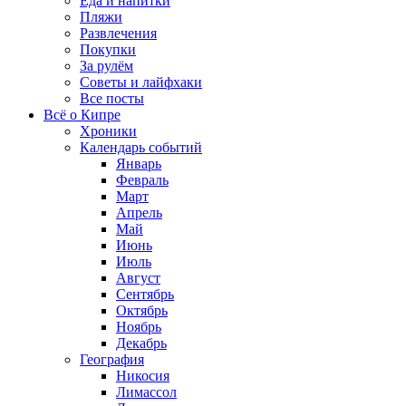
Еда и напитки
Пляжи
Развлечения
Покупки
За рулём
Советы и лайфхаки
Все посты
Всё о Кипре
Хроники
Календарь событий
Январь
Февраль
Март
Апрель
Май
Июнь
Июль
Август
Сентябрь
Октябрь
Ноябрь
Декабрь
География
Никосия
Лимассол