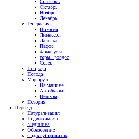
Сентябрь
Октябрь
Ноябрь
Декабрь
География
Никосия
Лимассол
Ларнака
Пафос
Фамагуста
горы Троодос
Север
Природа
Погода
Маршруты
На машине
Автобусом
Пешком
История
Переезд
Натурализация
Недвижимость
Медицина
Образование
Сад в субтропиках