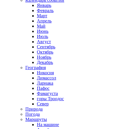
Календарь событий
Январь
Февраль
Март
Апрель
Май
Июнь
Июль
Август
Сентябрь
Октябрь
Ноябрь
Декабрь
География
Никосия
Лимассол
Ларнака
Пафос
Фамагуста
горы Троодос
Север
Природа
Погода
Маршруты
На машине