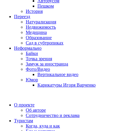
Автобусом
Пешком
История
Переезд
Натурализация
Недвижимость
Медицина
Образование
Сад в субтропиках
Неформально
Байки
Точка зрения
Замуж за иностранца
Фото/Видео
Вертикальное видео
Юмор
Карикатуры Игоря Варченко
О проекте
Об авторе
Сотрудничество и реклама
Туристам
Когда, куда и как