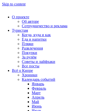
Skip to content
О проекте
Об авторе
Сотрудничество и реклама
Туристам
Когда, куда и как
Еда и напитки
Пляжи
Развлечения
Покупки
За рулём
Советы и лайфхаки
Все посты
Всё о Кипре
Хроники
Календарь событий
Январь
Февраль
Март
Апрель
Май
Июнь
Июль