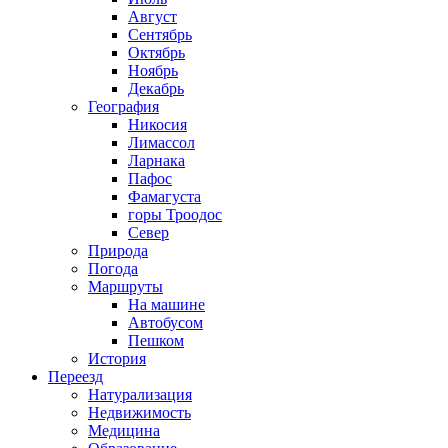
Август
Сентябрь
Октябрь
Ноябрь
Декабрь
География
Никосия
Лимассол
Ларнака
Пафос
Фамагуста
горы Троодос
Север
Природа
Погода
Маршруты
На машине
Автобусом
Пешком
История
Переезд
Натурализация
Недвижимость
Медицина