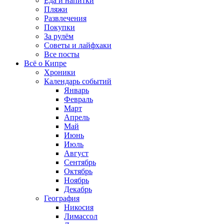
Еда и напитки
Пляжи
Развлечения
Покупки
За рулём
Советы и лайфхаки
Все посты
Всё о Кипре
Хроники
Календарь событий
Январь
Февраль
Март
Апрель
Май
Июнь
Июль
Август
Сентябрь
Октябрь
Ноябрь
Декабрь
География
Никосия
Лимассол