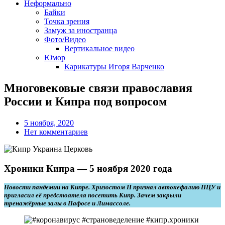
Неформально
Байки
Точка зрения
Замуж за иностранца
Фото/Видео
Вертикальное видео
Юмор
Карикатуры Игоря Варченко
Многовековые связи православия
России и Кипра под вопросом
5 ноября, 2020
Нет комментариев
Хроники Кипра — 5 ноября 2020 года
Новости пандемии на Кипре. Хризостом II признал автокефалию ПЦУ и
пригласил её предстоятеля посетить Кипр. Зачем закрыли
тренажёрные залы в Пафосе и Лимассоле.