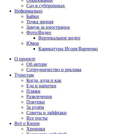
Образование
Сад в субтропиках
Неформально
Байки
Точка зрения
Замуж за иностранца
Фото/Видео
Вертикальное видео
Юмор
Карикатуры Игоря Варченко
О проекте
Об авторе
Сотрудничество и реклама
Туристам
Когда, куда и как
Еда и напитки
Пляжи
Развлечения
Покупки
За рулём
Советы и лайфхаки
Все посты
Всё о Кипре
Хроники