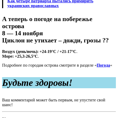
Как четыре патриарха пытались примирить
украинских православных
А теперь о погоде на побережье
острова
8 — 14 ноября
Ц
иклон не утихает
–
дожди, грозы ??
Воздух (день/ночь): +24-19°C / +21-17°C
.
Море: +25,3-26,5°C
.
Подробнее по городам острова смотрите в разделе «
Погода
«
Будьте здоровы!
Ваш комментарий может быть первым, не упустите свой
шанс!