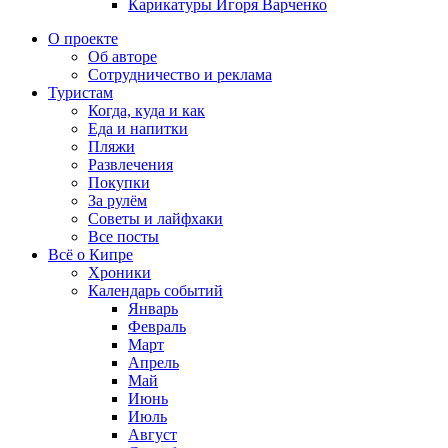
Карикатуры Игоря Варченко
О проекте
Об авторе
Сотрудничество и реклама
Туристам
Когда, куда и как
Еда и напитки
Пляжи
Развлечения
Покупки
За рулём
Советы и лайфхаки
Все посты
Всё о Кипре
Хроники
Календарь событий
Январь
Февраль
Март
Апрель
Май
Июнь
Июль
Август