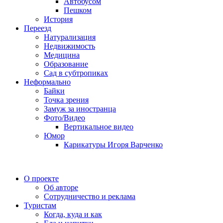
Автобусом
Пешком
История
Переезд
Натурализация
Недвижимость
Медицина
Образование
Сад в субтропиках
Неформально
Байки
Точка зрения
Замуж за иностранца
Фото/Видео
Вертикальное видео
Юмор
Карикатуры Игоря Варченко
О проекте
Об авторе
Сотрудничество и реклама
Туристам
Когда, куда и как