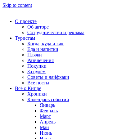
Skip to content
О проекте
Об авторе
Сотрудничество и реклама
Туристам
Когда, куда и как
Еда и напитки
Пляжи
Развлечения
Покупки
За рулём
Советы и лайфхаки
Все посты
Всё о Кипре
Хроники
Календарь событий
Январь
Февраль
Март
Апрель
Май
Июнь
Июль