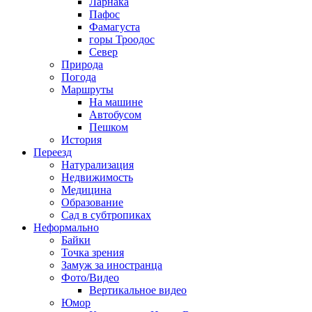
Ларнака
Пафос
Фамагуста
горы Троодос
Север
Природа
Погода
Маршруты
На машине
Автобусом
Пешком
История
Переезд
Натурализация
Недвижимость
Медицина
Образование
Сад в субтропиках
Неформально
Байки
Точка зрения
Замуж за иностранца
Фото/Видео
Вертикальное видео
Юмор