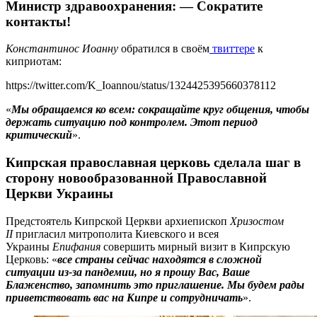
Министр здравоохранения: — Сократите
контакты!
Константинос Иоанну
обратился в своём
твиттере
к
киприотам:
https://twitter.com/K_Ioannou/status/1324425395660378112
«
Мы обращаемся ко всем: сокращайте круг общения, чтобы
держать ситуацию под контролем. Этот период
критический
».
Кипрская православная церковь сделала шаг в
сторону новообразованной Православной
Церкви Украины
Предстоятель Кипрской Церкви архиепископ
Хризостом
II
пригласил митрополита Киевского и всея
Украины
Епифания
совершить мирный визит в Кипрскую
Церковь: «
все страны сейчас находятся в сложной
ситуации из-за пандемии, но я прошу Вас, Ваше
Блаженство, запомнить это приглашение. Мы будем рады
приветствовать вас на Кипре и сотрудничать
».