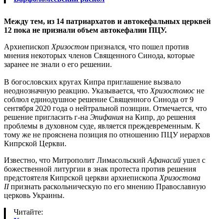
Между тем, из 14 патриархатов и автокефальных церквей
12 пока не признали объем автокефалии ПЦУ.
Архиепископ
Хризостом
признался, что пошел против
мнения некоторых членов Священного Синода, которые
заранее не знали о его решении.
В богословских кругах Кипра приглашение вызвало
неоднозначную реакцию. Указывается, что
Хризостомос
не
соблюл единодушное решение Священного Синода от 9
сентября 2020 года о нейтральной позиции. Отмечается, что
решение пригласить г-на
Эпифания
на Кипр, до решения
проблемы в духовном суде, является преждевременным. К
тому же не прояснена позиция по отношению ПЦУ иерархов
Кипрской Церкви.
Известно, что Митрополит Лимасольский
Афанасий
ушел с
божественной литургии в знак протеста против решения
предстоятеля Кипрской церкви архиепископа
Хризостома
II
признать раскольническую по его мнению Православную
церковь Украины.
Читайте: