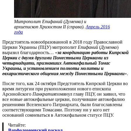
Митрополит Епифаний (Думенко) и
архиепископ Хризостом II (справа).
Апрель 2016
года
Предстоятель новообразованной в 2018 году Православной
Церкви Украины (ПЦУ) митрополит
Епифаний
(
Думенко
)
выразил благодарность… «
за координацию работы Кипрской
Церкви с двумя другими Поместными Церквами из
четырнадцати, признавших Автокефальный Томас
Украины, и установлением полноты молитвы и
евхаристического общения между Поместными Церквами
».
После того, как 24 октября Предстоятель Кипрской Церкви во
время литургии при рукоположении нового епископа
Арсинойского
Панкратия
помянул главу ПЦУ, он заявил, что
все новые автокефальные церкви, получившие автокефалию
решениями Вселенского Патриархата, были благославлены
соответствующими Томасами. Поэтому ни у кого нет
оснований сомневаться в Автокефальном статусе ПЦУ.
Читайте:
Варфоломеевский раскол