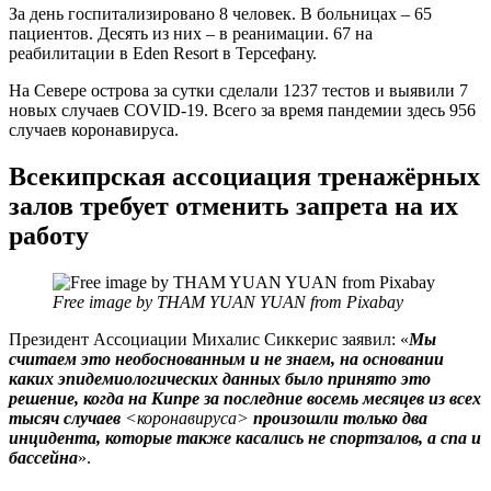
За день госпитализировано 8 человек. В больницах – 65
пациентов. Десять из них – в реанимации. 67 на
реабилитации в Eden Resort в Терсефану.
На Севере острова за сутки сделали 1237 тестов и выявили 7
новых случаев COVID-19. Всего за время пандемии здесь 956
случаев коронавируса.
Всекипрская ассоциация тренажёрных
залов требует отменить запрета на их
работу
Free image by THAM YUAN YUAN from Pixabay
Президент Ассоциации Михалис Сиккерис заявил: «
Мы
считаем это необоснованным и не знаем, на основании
каких эпидемиологических данных было принято это
решение, когда на Кипре за последние восемь месяцев из всех
тысяч случаев
<коронавируса>
произошли только два
инцидента, которые также касались не спортзалов, а спа и
бассейна
».