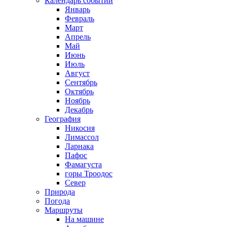
Календарь событий
Январь
Февраль
Март
Апрель
Май
Июнь
Июль
Август
Сентябрь
Октябрь
Ноябрь
Декабрь
География
Никосия
Лимассол
Ларнака
Пафос
Фамагуста
горы Троодос
Север
Природа
Погода
Маршруты
На машине