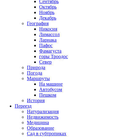
Сентябрь
Октябрь
Ноябрь
Декабрь
География
Никосия
Лимассол
Ларнака
Пафос
Фамагуста
горы Троодос
Север
Природа
Погода
Маршруты
На машине
Автобусом
Пешком
История
Переезд
Натурализация
Недвижимость
Медицина
Образование
Сад в субтропиках