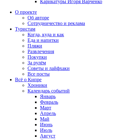
Карикатуры Игоря Варченко
О проекте
Об авторе
Сотрудничество и реклама
Туристам
Когда, куда и как
Еда и напитки
Пляжи
Развлечения
Покупки
За рулём
Советы и лайфхаки
Все посты
Всё о Кипре
Хроники
Календарь событий
Январь
Февраль
Март
Апрель
Май
Июнь
Июль
Август