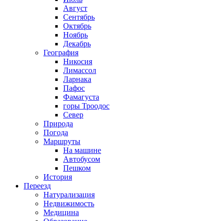
Август
Сентябрь
Октябрь
Ноябрь
Декабрь
География
Никосия
Лимассол
Ларнака
Пафос
Фамагуста
горы Троодос
Север
Природа
Погода
Маршруты
На машине
Автобусом
Пешком
История
Переезд
Натурализация
Недвижимость
Медицина