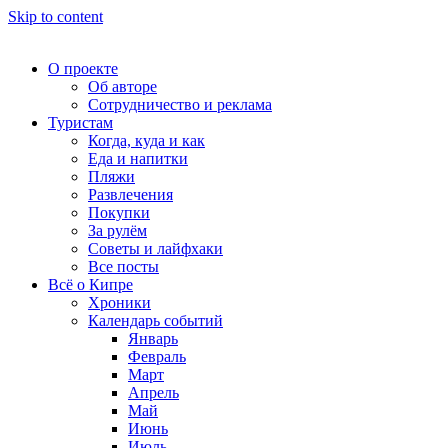
Skip to content
О проекте
Об авторе
Сотрудничество и реклама
Туристам
Когда, куда и как
Еда и напитки
Пляжи
Развлечения
Покупки
За рулём
Советы и лайфхаки
Все посты
Всё о Кипре
Хроники
Календарь событий
Январь
Февраль
Март
Апрель
Май
Июнь
Июль