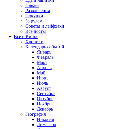
Еда и напитки
Пляжи
Развлечения
Покупки
За рулём
Советы и лайфхаки
Все посты
Всё о Кипре
Хроники
Календарь событий
Январь
Февраль
Март
Апрель
Май
Июнь
Июль
Август
Сентябрь
Октябрь
Ноябрь
Декабрь
География
Никосия
Лимассол