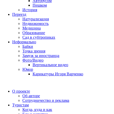
Автобусом
Пешком
История
Переезд
Натурализация
Недвижимость
Медицина
Образование
Сад в субтропиках
Неформально
Байки
Точка зрения
Замуж за иностранца
Фото/Видео
Вертикальное видео
Юмор
Карикатуры Игоря Варченко
О проекте
Об авторе
Сотрудничество и реклама
Туристам
Когда, куда и как