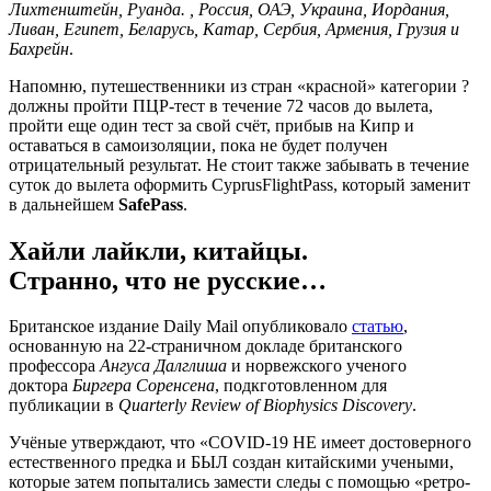
Лихтенштейн, Руанда. , Россия, ОАЭ, Украина, Иордания,
Ливан, Египет, Беларусь, Катар, Сербия, Армения, Грузия и
Бахрейн
.
Напомню, путешественники из стран «красной» категории ?
должны пройти ПЦР-тест в течение 72 часов до вылета,
пройти еще один тест за свой счёт, прибыв на Кипр и
оставаться в самоизоляции, пока не будет получен
отрицательный результат. Не стоит также забывать в течение
суток до вылета оформить CyprusFlightPass, который заменит
в дальнейшем
SafePass
.
Хайли лайкли, китайцы.
Странно, что не русские…
Британское издание Daily Mail опубликовало
статью
,
основанную на 22-страничном докладе британского
профессора
Ангуса Далглиша
и норвежского ученого
доктора
Биргера Соренсена
, подкготовленном для
публикации в
Quarterly Review of Biophysics Discovery
.
Учёные утверждают, что «COVID-19 НЕ имеет достоверного
естественного предка и БЫЛ создан китайскими учеными,
которые затем попытались замести следы с помощью «ретро-