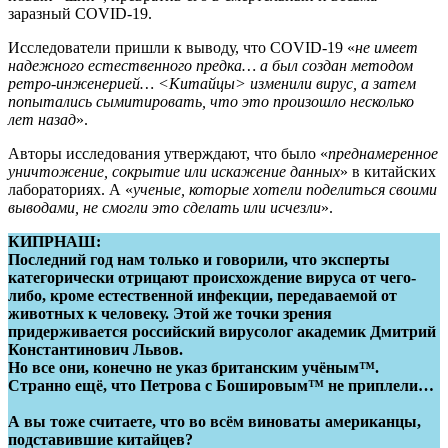
заразный COVID-19.
Исследователи пришли к выводу, что COVID-19 «
не имеет
надежного естественного предка… а был создан методом
ретро-инженерией… <Китайцы> изменили вирус, а затем
попытались сымитировать, что это произошло несколько
лет назад
».
Авторы исследования утверждают, что было «
преднамеренное
уничтожение, сокрытие или искажение данных
» в китайских
лабораториях. А «
ученые, которые хотели поделиться своими
выводами, не смогли это сделать или исчезли
».
КИПРНАШ:
Последний год нам только и говорили, что эксперты
категорически отрицают происхождение вируса от чего-
либо, кроме естественной инфекции, передаваемой от
животных к человеку. Этой же точки зрения
придерживается российский вирусолог академик Дмитрий
Константинович Львов.
Но все они, конечно не указ британским учёным™.
Странно ещё, что Петрова с Бошировым™ не приплели…
А вы тоже считаете, что во всём виноваты американцы,
подставившие китайцев?