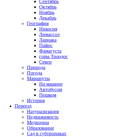
Сентябрь
Октябрь
Ноябрь
Декабрь
География
Никосия
Лимассол
Ларнака
Пафос
Фамагуста
горы Троодос
Север
Природа
Погода
Маршруты
На машине
Автобусом
Пешком
История
Переезд
Натурализация
Недвижимость
Медицина
Образование
Сад в субтропиках