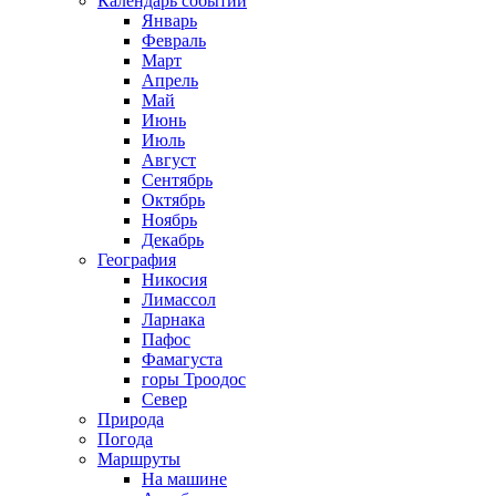
Календарь событий
Январь
Февраль
Март
Апрель
Май
Июнь
Июль
Август
Сентябрь
Октябрь
Ноябрь
Декабрь
География
Никосия
Лимассол
Ларнака
Пафос
Фамагуста
горы Троодос
Север
Природа
Погода
Маршруты
На машине