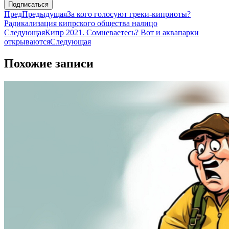
Подписаться
Пред
Предыдущая
За кого голосуют греки-киприоты?
Радикализация кипрского общества налицо
Следующая
Кипр 2021. Сомневаетесь? Вот и аквапарки
открываются
Следующая
Похожие записи