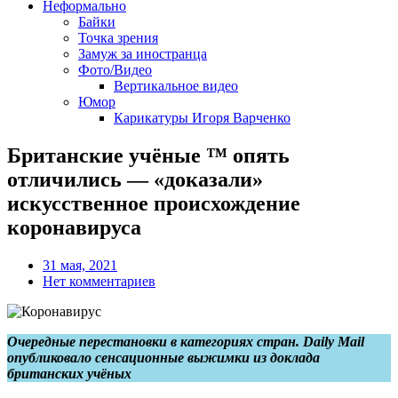
Неформально
Байки
Точка зрения
Замуж за иностранца
Фото/Видео
Вертикальное видео
Юмор
Карикатуры Игоря Варченко
Британские учёные ™ опять
отличились — «доказали»
искусственное происхождение
коронавируса
31 мая, 2021
Нет комментариев
Очередные перестановки в категориях стран. Daily Mail
опубликовало сенсационные выжимки из доклада
британских учёных