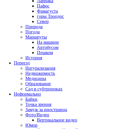
Ларнака
Пафос
Фамагуста
горы Троодос
Север
Природа
Погода
Маршруты
На машине
Автобусом
Пешком
История
Переезд
Натурализация
Недвижимость
Медицина
Образование
Сад в субтропиках
Неформально
Байки
Точка зрения
Замуж за иностранца
Фото/Видео
Вертикальное видео
Юмор