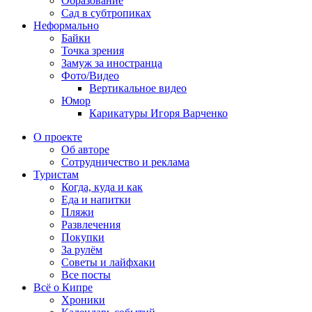
Образование
Сад в субтропиках
Неформально
Байки
Точка зрения
Замуж за иностранца
Фото/Видео
Вертикальное видео
Юмор
Карикатуры Игоря Варченко
О проекте
Об авторе
Сотрудничество и реклама
Туристам
Когда, куда и как
Еда и напитки
Пляжи
Развлечения
Покупки
За рулём
Советы и лайфхаки
Все посты
Всё о Кипре
Хроники