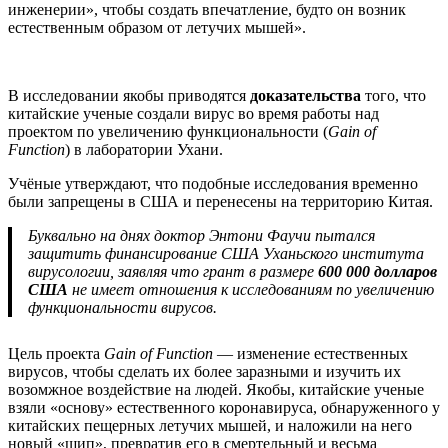
инженерии», чтобы создать впечатление, будто он возник
естественным образом от летучих мышей».
В исследовании якобы приводятся
доказательства
того, что
китайские ученые создали вирус во время работы над
проектом по увеличению функциональности (
Gain of
Function
) в лаборатории Ухани.
Учёные утверждают, что подобные исследования временно
были запрещены в США и перенесены на территорию Китая.
Буквально на днях доктор Энтони Фаучи пытался
защитить финансирование США Уханьского института
вирусологии, заявляя что грант в размере
600 000 долларов
США
не имеет отношения к исследованиям по увеличению
функциональности вирусов.
Цель проекта
Gain of Function
— изменение естественных
вирусов, чтобы сделать их более заразными и изучить их
возомжное воздействие на людей. Якобы, китайские ученые
взяли «основу» естественного коронавируса, обнаруженного у
китайских пещерных летучих мышей, и наложили на него
новый «шип», превратив его в смертельный и весьма