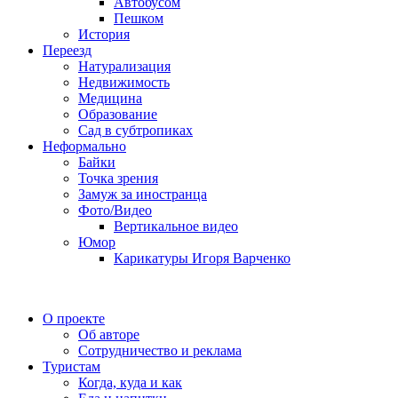
Автобусом
Пешком
История
Переезд
Натурализация
Недвижимость
Медицина
Образование
Сад в субтропиках
Неформально
Байки
Точка зрения
Замуж за иностранца
Фото/Видео
Вертикальное видео
Юмор
Карикатуры Игоря Варченко
О проекте
Об авторе
Сотрудничество и реклама
Туристам
Когда, куда и как