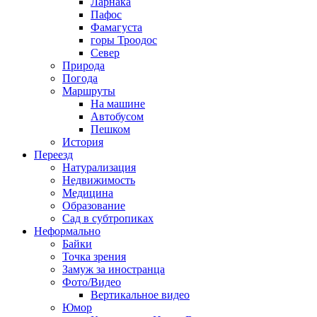
Ларнака
Пафос
Фамагуста
горы Троодос
Север
Природа
Погода
Маршруты
На машине
Автобусом
Пешком
История
Переезд
Натурализация
Недвижимость
Медицина
Образование
Сад в субтропиках
Неформально
Байки
Точка зрения
Замуж за иностранца
Фото/Видео
Вертикальное видео
Юмор