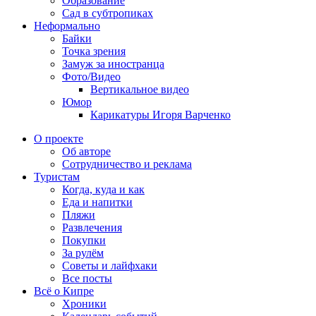
Образование
Сад в субтропиках
Неформально
Байки
Точка зрения
Замуж за иностранца
Фото/Видео
Вертикальное видео
Юмор
Карикатуры Игоря Варченко
О проекте
Об авторе
Сотрудничество и реклама
Туристам
Когда, куда и как
Еда и напитки
Пляжи
Развлечения
Покупки
За рулём
Советы и лайфхаки
Все посты
Всё о Кипре
Хроники