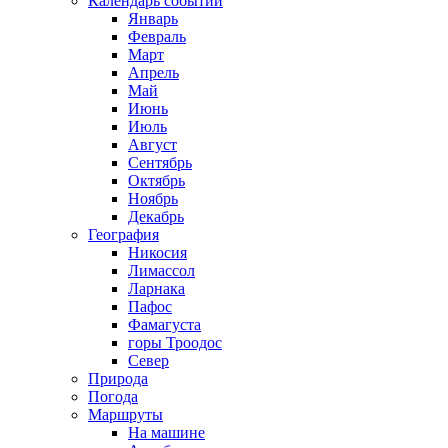
Календарь событий
Январь
Февраль
Март
Апрель
Май
Июнь
Июль
Август
Сентябрь
Октябрь
Ноябрь
Декабрь
География
Никосия
Лимассол
Ларнака
Пафос
Фамагуста
горы Троодос
Север
Природа
Погода
Маршруты
На машине