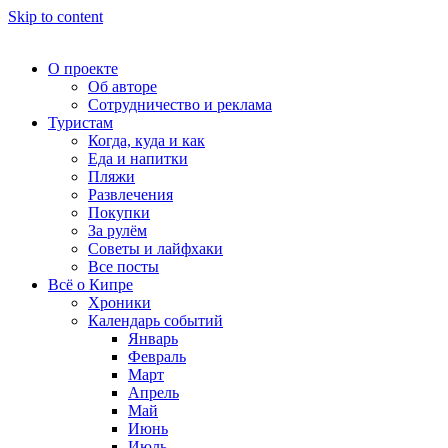
Skip to content
О проекте
Об авторе
Сотрудничество и реклама
Туристам
Когда, куда и как
Еда и напитки
Пляжи
Развлечения
Покупки
За рулём
Советы и лайфхаки
Все посты
Всё о Кипре
Хроники
Календарь событий
Январь
Февраль
Март
Апрель
Май
Июнь
Июль