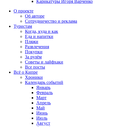
Карикатуры Игоря Варченко
О проекте
Об авторе
Сотрудничество и реклама
Туристам
Когда, куда и как
Еда и напитки
Пляжи
Развлечения
Покупки
За рулём
Советы и лайфхаки
Все посты
Всё о Кипре
Хроники
Календарь событий
Январь
Февраль
Март
Апрель
Май
Июнь
Июль
Август