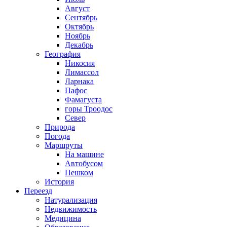
Август
Сентябрь
Октябрь
Ноябрь
Декабрь
География
Никосия
Лимассол
Ларнака
Пафос
Фамагуста
горы Троодос
Север
Природа
Погода
Маршруты
На машине
Автобусом
Пешком
История
Переезд
Натурализация
Недвижимость
Медицина