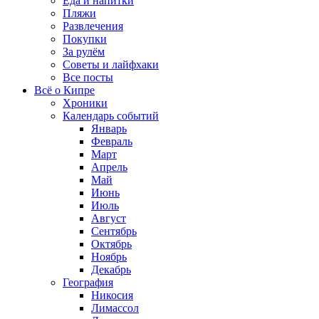
Еда и напитки
Пляжи
Развлечения
Покупки
За рулём
Советы и лайфхаки
Все посты
Всё о Кипре
Хроники
Календарь событий
Январь
Февраль
Март
Апрель
Май
Июнь
Июль
Август
Сентябрь
Октябрь
Ноябрь
Декабрь
География
Никосия
Лимассол