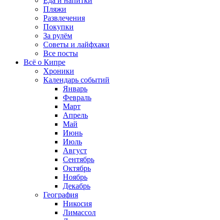
Еда и напитки
Пляжи
Развлечения
Покупки
За рулём
Советы и лайфхаки
Все посты
Всё о Кипре
Хроники
Календарь событий
Январь
Февраль
Март
Апрель
Май
Июнь
Июль
Август
Сентябрь
Октябрь
Ноябрь
Декабрь
География
Никосия
Лимассол