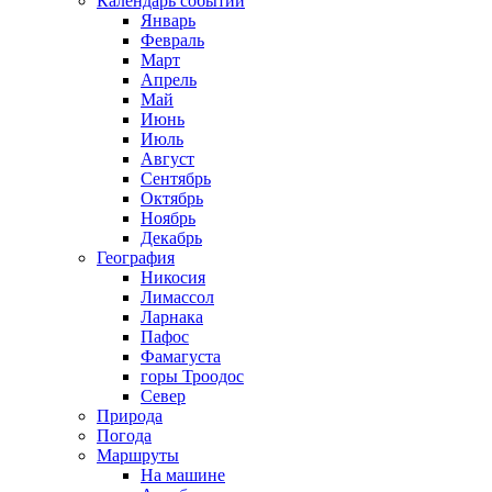
Календарь событий
Январь
Февраль
Март
Апрель
Май
Июнь
Июль
Август
Сентябрь
Октябрь
Ноябрь
Декабрь
География
Никосия
Лимассол
Ларнака
Пафос
Фамагуста
горы Троодос
Север
Природа
Погода
Маршруты
На машине