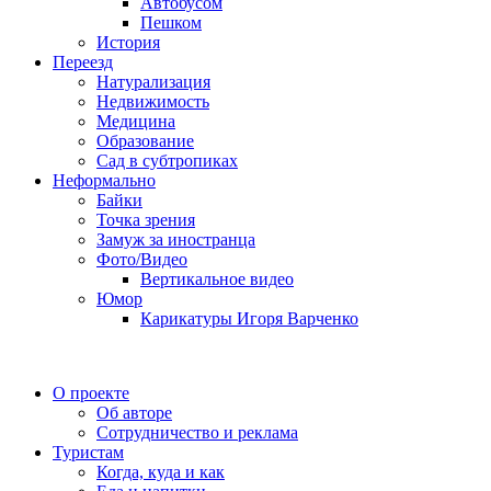
Автобусом
Пешком
История
Переезд
Натурализация
Недвижимость
Медицина
Образование
Сад в субтропиках
Неформально
Байки
Точка зрения
Замуж за иностранца
Фото/Видео
Вертикальное видео
Юмор
Карикатуры Игоря Варченко
О проекте
Об авторе
Сотрудничество и реклама
Туристам
Когда, куда и как