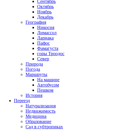
Сентябрь
Октябрь
Ноябрь
Декабрь
География
Никосия
Лимассол
Ларнака
Пафос
Фамагуста
горы Троодос
Север
Природа
Погода
Маршруты
На машине
Автобусом
Пешком
История
Переезд
Натурализация
Недвижимость
Медицина
Образование
Сад в субтропиках