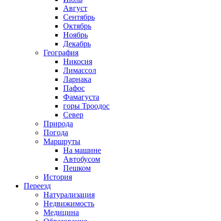
Август
Сентябрь
Октябрь
Ноябрь
Декабрь
География
Никосия
Лимассол
Ларнака
Пафос
Фамагуста
горы Троодос
Север
Природа
Погода
Маршруты
На машине
Автобусом
Пешком
История
Переезд
Натурализация
Недвижимость
Медицина