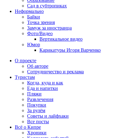
Образование
Сад в субтропиках
Неформально
Байки
Точка зрения
Замуж за иностранца
Фото/Видео
Вертикальное видео
Юмор
Карикатуры Игоря Варченко
О проекте
Об авторе
Сотрудничество и реклама
Туристам
Когда, куда и как
Еда и напитки
Пляжи
Развлечения
Покупки
За рулём
Советы и лайфхаки
Все посты
Всё о Кипре
Хроники