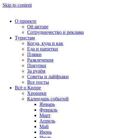
Skip to content
О проекте
Об авторе
Сотрудничество и реклама
Туристам
Когда, куда и как
Еда и напитки
Пляжи
Развлечения
Покупки
За рулём
Советы и лайфхаки
Все посты
Всё о Кипре
Хроники
Календарь событий
Январь
Февраль
Март
Апрель
Май
Июнь
Июль