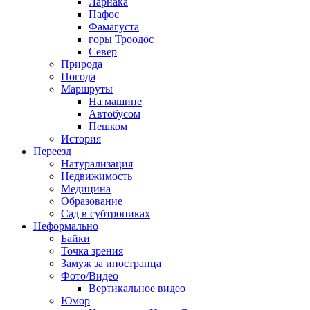
Ларнака
Пафос
Фамагуста
горы Троодос
Север
Природа
Погода
Маршруты
На машине
Автобусом
Пешком
История
Переезд
Натурализация
Недвижимость
Медицина
Образование
Сад в субтропиках
Неформально
Байки
Точка зрения
Замуж за иностранца
Фото/Видео
Вертикальное видео
Юмор