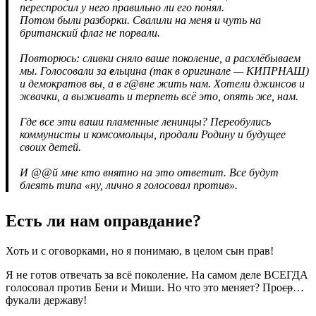
переспросил у него правильно ли его понял.
Потом были разборки. Свалили на меня и чуть на
британский флаг не порвали.
Повторюсь: сливки сняло ваше поколение, а расхлёбываем
мы. Голосовали за
е
льцина (так в оригинале — КИПРНАШ)
и демократов вы, а в г@вне жить нам. Хотели джинсов и
жвачки, а выживать и терпеть всё это, опять же, нам.
Где все эти ваши пламенные ленинцы? Переобулись
коммунисты и комсомольцы, продали Родину и будущее
своих детей.
И @@й мне кто внятно на это ответит. Все будут
блеять типа «ну, лично я голосовал против».
Есть ли нам оправдание?
Хоть и с оговорками, но я понимаю, в целом сын прав!
Я не готов отвечать за всё поколение. На самом деле ВСЕГДА
голосовал против Бени и Миши. Но что это меняет? Про
ср
…
фукали державу!