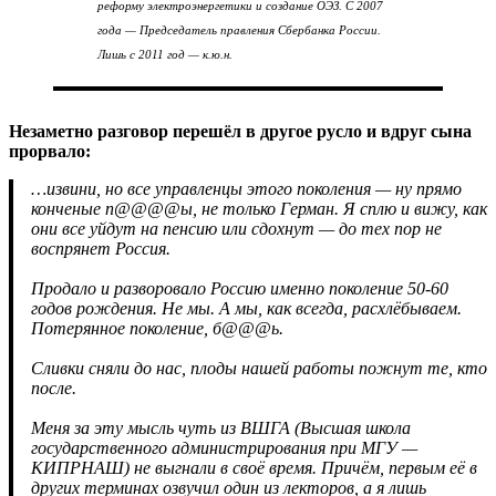
реформу электроэнергетики и создание ОЭЗ. С 2007
года — Председатель правления Сбербанка России.
Лишь с 2011 год — к.ю.н.
Незаметно разговор перешёл в другое русло и вдруг сына
прорвало:
…извини, но все управленцы этого поколения — ну прямо
конченые п@@@@ы, не только Герман. Я сплю и вижу, как
они все уйдут на пенсию или сдохнут — до тех пор не
воспрянет Россия.
Продало и разворовало Россию именно поколение 50-60
годов рождения. Не мы. А мы, как всегда, расхлёбываем.
Потерянное поколение, б@@@ь.
Сливки сняли до нас, плоды нашей работы пожнут те, кто
после.
Меня за эту мысль чуть из ВШГА (Высшая школа
государственного администрирования при МГУ —
КИПРНАШ) не выгнали в своё время. Причём, первым её в
других терминах озвучил один из лекторов, а я лишь