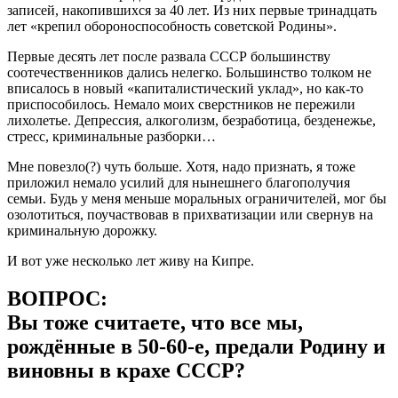
записей, накопившихся за 40 лет. Из них первые тринадцать
лет «крепил обороноспособность советской Родины».
Первые десять лет после развала СССР большинству
соотечественников дались нелегко. Большинство толком не
вписалось в новый «капиталистический уклад», но как-то
приспособилось. Немало моих сверстников не пережили
лихолетье. Депрессия, алкоголизм, безработица, безденежье,
стресс, криминальные разборки…
Мне повезло(?) чуть больше. Хотя, надо признать, я тоже
приложил немало усилий для нынешнего благополучия
семьи. Будь у меня меньше моральных ограничителей, мог бы
озолотиться, поучаствовав в прихватизации или свернув на
криминальную дорожку.
И вот уже несколько лет живу на Кипре.
ВОПРОС:
Вы тоже считаете, что все мы,
рождённые в 50-60-е, предали Родину и
виновны в крахе СССР?