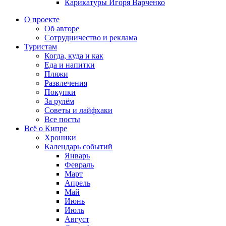
Карикатуры Игоря Варченко
О проекте
Об авторе
Сотрудничество и реклама
Туристам
Когда, куда и как
Еда и напитки
Пляжи
Развлечения
Покупки
За рулём
Советы и лайфхаки
Все посты
Всё о Кипре
Хроники
Календарь событий
Январь
Февраль
Март
Апрель
Май
Июнь
Июль
Август