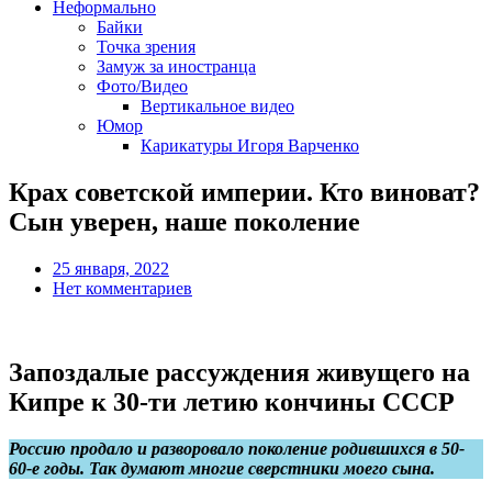
Неформально
Байки
Точка зрения
Замуж за иностранца
Фото/Видео
Вертикальное видео
Юмор
Карикатуры Игоря Варченко
Крах советской империи. Кто виноват?
Сын уверен, наше поколение
25 января, 2022
Нет комментариев
Запоздалые рассуждения живущего на
Кипре к 30-ти летию кончины СССР
Россию продало и разворовало поколение родившихся в 50-
60-е годы. Так думают многие сверстники моего сына.