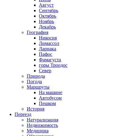
Август
Сентябрь
Октябрь
Ноябрь
Декабрь
География
Никосия
Лимассол
Ларнака
Пафос
Фамагуста
горы Троодос
Север
Природа
Погода
Маршруты
На машине
Автобусом
Пешком
История
Переезд
Натурализация
Недвижимость
Медицина