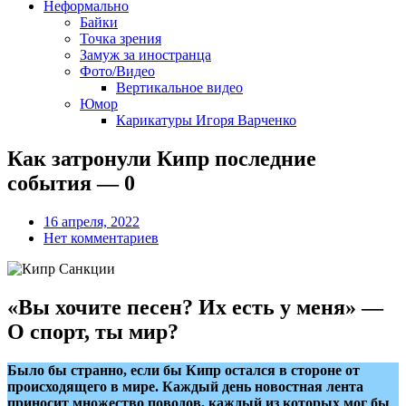
Неформально
Байки
Точка зрения
Замуж за иностранца
Фото/Видео
Вертикальное видео
Юмор
Карикатуры Игоря Варченко
Как затронули Кипр последние
события — 0
16 апреля, 2022
Нет комментариев
«Вы хочите песен? Их есть у меня» —
О спорт, ты мир?
Было бы странно, если бы Кипр остался в стороне от
происходящего в мире. Каждый день новостная лента
приносит множество поводов, каждый из которых мог бы