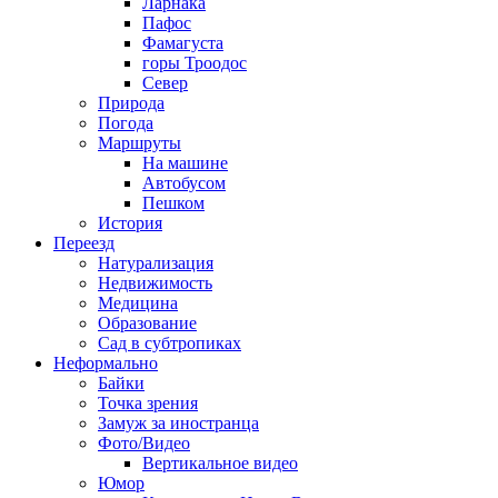
Ларнака
Пафос
Фамагуста
горы Троодос
Север
Природа
Погода
Маршруты
На машине
Автобусом
Пешком
История
Переезд
Натурализация
Недвижимость
Медицина
Образование
Сад в субтропиках
Неформально
Байки
Точка зрения
Замуж за иностранца
Фото/Видео
Вертикальное видео
Юмор