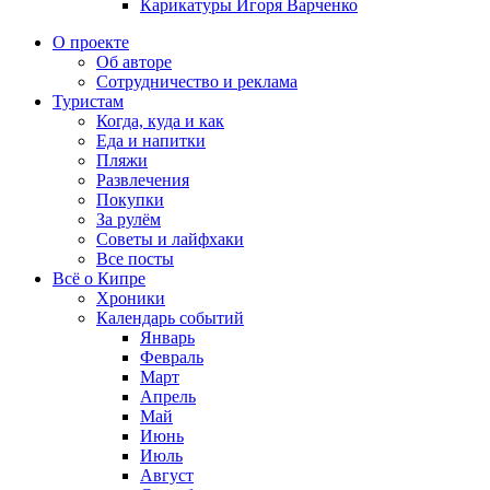
Карикатуры Игоря Варченко
О проекте
Об авторе
Сотрудничество и реклама
Туристам
Когда, куда и как
Еда и напитки
Пляжи
Развлечения
Покупки
За рулём
Советы и лайфхаки
Все посты
Всё о Кипре
Хроники
Календарь событий
Январь
Февраль
Март
Апрель
Май
Июнь
Июль
Август