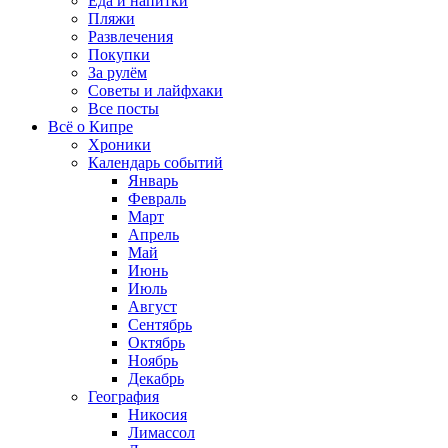
Еда и напитки
Пляжи
Развлечения
Покупки
За рулём
Советы и лайфхаки
Все посты
Всё о Кипре
Хроники
Календарь событий
Январь
Февраль
Март
Апрель
Май
Июнь
Июль
Август
Сентябрь
Октябрь
Ноябрь
Декабрь
География
Никосия
Лимассол