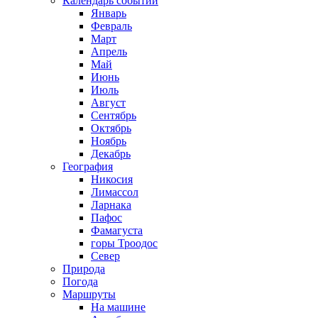
Календарь событий
Январь
Февраль
Март
Апрель
Май
Июнь
Июль
Август
Сентябрь
Октябрь
Ноябрь
Декабрь
География
Никосия
Лимассол
Ларнака
Пафос
Фамагуста
горы Троодос
Север
Природа
Погода
Маршруты
На машине