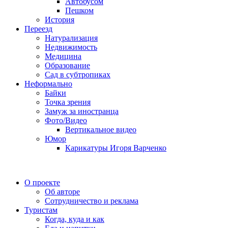
Автобусом
Пешком
История
Переезд
Натурализация
Недвижимость
Медицина
Образование
Сад в субтропиках
Неформально
Байки
Точка зрения
Замуж за иностранца
Фото/Видео
Вертикальное видео
Юмор
Карикатуры Игоря Варченко
О проекте
Об авторе
Сотрудничество и реклама
Туристам
Когда, куда и как