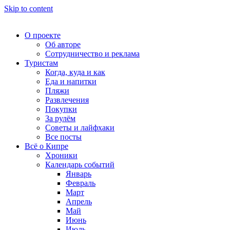
Skip to content
О проекте
Об авторе
Сотрудничество и реклама
Туристам
Когда, куда и как
Еда и напитки
Пляжи
Развлечения
Покупки
За рулём
Советы и лайфхаки
Все посты
Всё о Кипре
Хроники
Календарь событий
Январь
Февраль
Март
Апрель
Май
Июнь
Июль