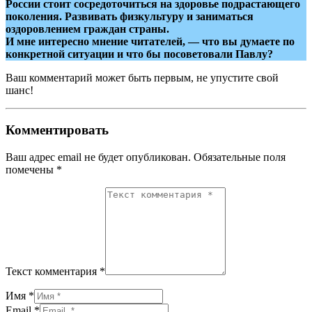
России стоит сосредоточиться на здоровье подрастающего
поколения. Развивать физкультуру и заниматься
оздоровлением граждан страны.
И мне интересно мнение читателей, — что вы думаете по
конкретной ситуации и что бы посоветовали Павлу?
Ваш комментарий может быть первым, не упустите свой
шанс!
Комментировать
Ваш адрес email не будет опубликован.
Обязательные поля
помечены
*
Текст комментария *
Имя *
Email *