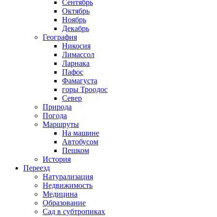
Сентябрь
Октябрь
Ноябрь
Декабрь
География
Никосия
Лимассол
Ларнака
Пафос
Фамагуста
горы Троодос
Север
Природа
Погода
Маршруты
На машине
Автобусом
Пешком
История
Переезд
Натурализация
Недвижимость
Медицина
Образование
Сад в субтропиках