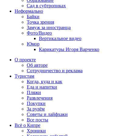
Образование
Сад в субтропиках
Неформально
Байки
Точка зрения
Замуж за иностранца
Фото/Видео
Вертикальное видео
Юмор
Карикатуры Игоря Варченко
О проекте
Об авторе
Сотрудничество и реклама
Туристам
Когда, куда и как
Еда и напитки
Пляжи
Развлечения
Покупки
За рулём
Советы и лайфхаки
Все посты
Всё о Кипре
Хроники