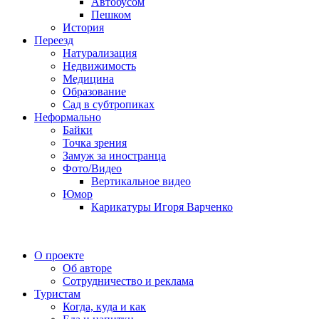
Автобусом
Пешком
История
Переезд
Натурализация
Недвижимость
Медицина
Образование
Сад в субтропиках
Неформально
Байки
Точка зрения
Замуж за иностранца
Фото/Видео
Вертикальное видео
Юмор
Карикатуры Игоря Варченко
О проекте
Об авторе
Сотрудничество и реклама
Туристам
Когда, куда и как