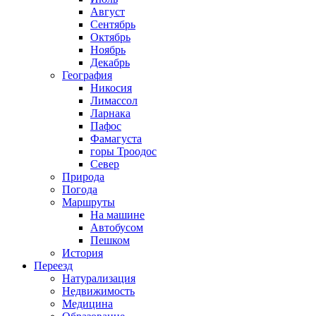
Август
Сентябрь
Октябрь
Ноябрь
Декабрь
География
Никосия
Лимассол
Ларнака
Пафос
Фамагуста
горы Троодос
Север
Природа
Погода
Маршруты
На машине
Автобусом
Пешком
История
Переезд
Натурализация
Недвижимость
Медицина