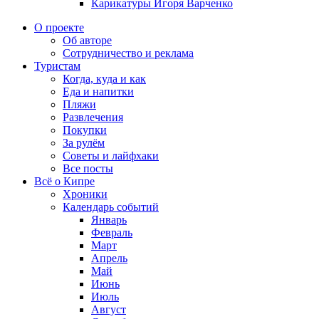
Карикатуры Игоря Варченко
О проекте
Об авторе
Сотрудничество и реклама
Туристам
Когда, куда и как
Еда и напитки
Пляжи
Развлечения
Покупки
За рулём
Советы и лайфхаки
Все посты
Всё о Кипре
Хроники
Календарь событий
Январь
Февраль
Март
Апрель
Май
Июнь
Июль
Август