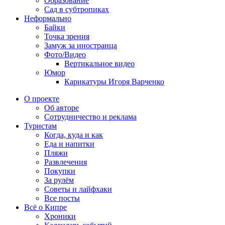
Образование
Сад в субтропиках
Неформально
Байки
Точка зрения
Замуж за иностранца
Фото/Видео
Вертикальное видео
Юмор
Карикатуры Игоря Варченко
О проекте
Об авторе
Сотрудничество и реклама
Туристам
Когда, куда и как
Еда и напитки
Пляжи
Развлечения
Покупки
За рулём
Советы и лайфхаки
Все посты
Всё о Кипре
Хроники