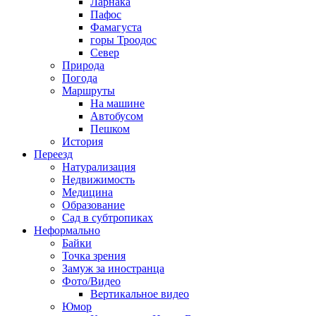
Ларнака
Пафос
Фамагуста
горы Троодос
Север
Природа
Погода
Маршруты
На машине
Автобусом
Пешком
История
Переезд
Натурализация
Недвижимость
Медицина
Образование
Сад в субтропиках
Неформально
Байки
Точка зрения
Замуж за иностранца
Фото/Видео
Вертикальное видео
Юмор