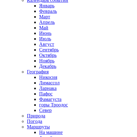
Календарь событий
Январь
Февраль
Март
Апрель
Май
Июнь
Июль
Август
Сентябрь
Октябрь
Ноябрь
Декабрь
География
Никосия
Лимассол
Ларнака
Пафос
Фамагуста
горы Троодос
Север
Природа
Погода
Маршруты
На машине