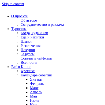
Skip to content
О проекте
Об авторе
Сотрудничество и реклама
Туристам
Когда, куда и как
Еда и напитки
Пляжи
Развлечения
Покупки
За рулём
Советы и лайфхаки
Все посты
Всё о Кипре
Хроники
Календарь событий
Январь
Февраль
Март
Апрель
Май
Июнь
Июль