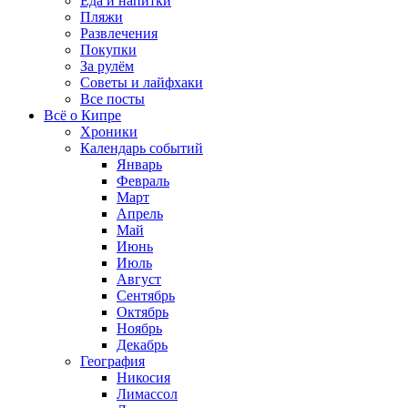
Еда и напитки
Пляжи
Развлечения
Покупки
За рулём
Советы и лайфхаки
Все посты
Всё о Кипре
Хроники
Календарь событий
Январь
Февраль
Март
Апрель
Май
Июнь
Июль
Август
Сентябрь
Октябрь
Ноябрь
Декабрь
География
Никосия
Лимассол