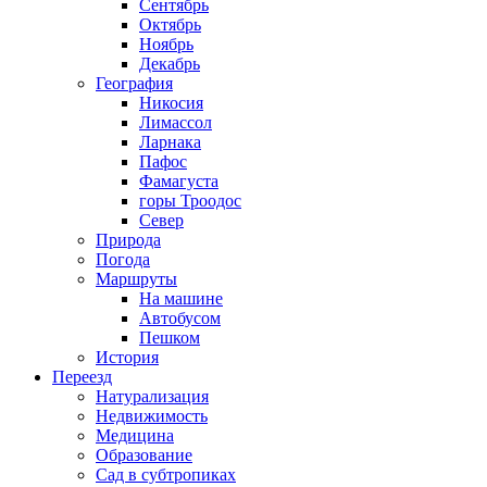
Сентябрь
Октябрь
Ноябрь
Декабрь
География
Никосия
Лимассол
Ларнака
Пафос
Фамагуста
горы Троодос
Север
Природа
Погода
Маршруты
На машине
Автобусом
Пешком
История
Переезд
Натурализация
Недвижимость
Медицина
Образование
Сад в субтропиках