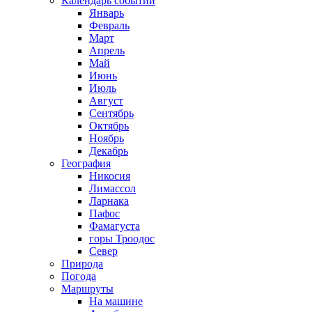
Календарь событий
Январь
Февраль
Март
Апрель
Май
Июнь
Июль
Август
Сентябрь
Октябрь
Ноябрь
Декабрь
География
Никосия
Лимассол
Ларнака
Пафос
Фамагуста
горы Троодос
Север
Природа
Погода
Маршруты
На машине