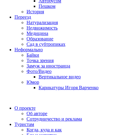
Автобусом
Пешком
История
Переезд
Натурализация
Недвижимость
Медицина
Образование
Сад в субтропиках
Неформально
Байки
Точка зрения
Замуж за иностранца
Фото/Видео
Вертикальное видео
Юмор
Карикатуры Игоря Варченко
О проекте
Об авторе
Сотрудничество и реклама
Туристам
Когда, куда и как