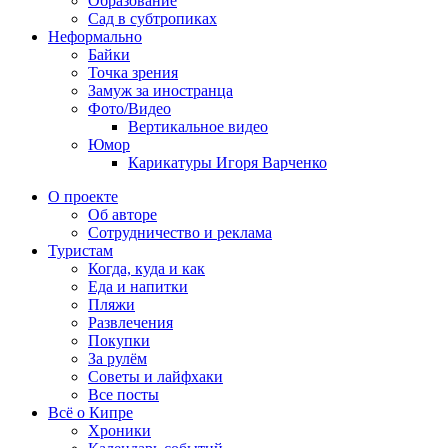
Образование
Сад в субтропиках
Неформально
Байки
Точка зрения
Замуж за иностранца
Фото/Видео
Вертикальное видео
Юмор
Карикатуры Игоря Варченко
О проекте
Об авторе
Сотрудничество и реклама
Туристам
Когда, куда и как
Еда и напитки
Пляжи
Развлечения
Покупки
За рулём
Советы и лайфхаки
Все посты
Всё о Кипре
Хроники