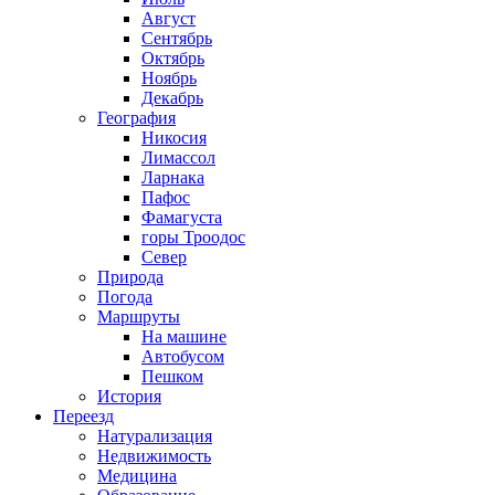
Август
Сентябрь
Октябрь
Ноябрь
Декабрь
География
Никосия
Лимассол
Ларнака
Пафос
Фамагуста
горы Троодос
Север
Природа
Погода
Маршруты
На машине
Автобусом
Пешком
История
Переезд
Натурализация
Недвижимость
Медицина