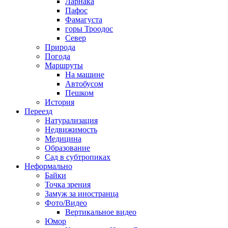
Ларнака
Пафос
Фамагуста
горы Троодос
Север
Природа
Погода
Маршруты
На машине
Автобусом
Пешком
История
Переезд
Натурализация
Недвижимость
Медицина
Образование
Сад в субтропиках
Неформально
Байки
Точка зрения
Замуж за иностранца
Фото/Видео
Вертикальное видео
Юмор