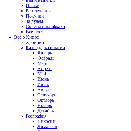
Еда и напитки
Пляжи
Развлечения
Покупки
За рулём
Советы и лайфхаки
Все посты
Всё о Кипре
Хроники
Календарь событий
Январь
Февраль
Март
Апрель
Май
Июнь
Июль
Август
Сентябрь
Октябрь
Ноябрь
Декабрь
География
Никосия
Лимассол