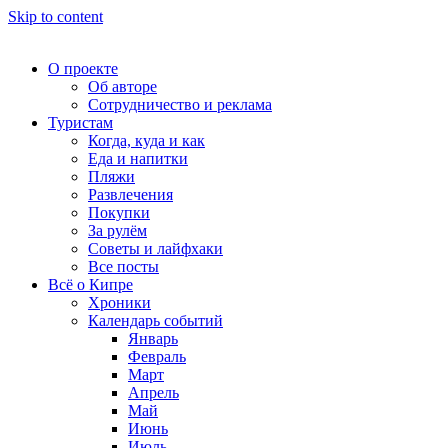
Skip to content
О проекте
Об авторе
Сотрудничество и реклама
Туристам
Когда, куда и как
Еда и напитки
Пляжи
Развлечения
Покупки
За рулём
Советы и лайфхаки
Все посты
Всё о Кипре
Хроники
Календарь событий
Январь
Февраль
Март
Апрель
Май
Июнь
Июль