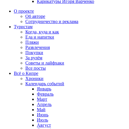
Карикатуры Игоря Варченко
О проекте
Об авторе
Сотрудничество и реклама
Туристам
Когда, куда и как
Еда и напитки
Пляжи
Развлечения
Покупки
За рулём
Советы и лайфхаки
Все посты
Всё о Кипре
Хроники
Календарь событий
Январь
Февраль
Март
Апрель
Май
Июнь
Июль
Август