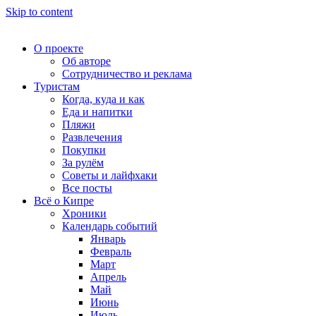
Skip to content
О проекте
Об авторе
Сотрудничество и реклама
Туристам
Когда, куда и как
Еда и напитки
Пляжи
Развлечения
Покупки
За рулём
Советы и лайфхаки
Все посты
Всё о Кипре
Хроники
Календарь событий
Январь
Февраль
Март
Апрель
Май
Июнь
Июль