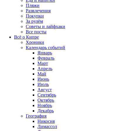
Еда и напитки
Пляжи
Развлечения
Покупки
За рулём
Советы и лайфхаки
Все посты
Всё о Кипре
Хроники
Календарь событий
Январь
Февраль
Март
Апрель
Май
Июнь
Июль
Август
Сентябрь
Октябрь
Ноябрь
Декабрь
География
Никосия
Лимассол