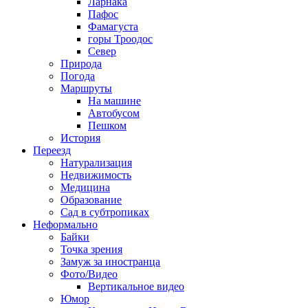
Ларнака
Пафос
Фамагуста
горы Троодос
Север
Природа
Погода
Маршруты
На машине
Автобусом
Пешком
История
Переезд
Натурализация
Недвижимость
Медицина
Образование
Сад в субтропиках
Неформально
Байки
Точка зрения
Замуж за иностранца
Фото/Видео
Вертикальное видео
Юмор