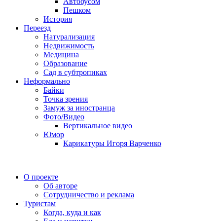
Автобусом
Пешком
История
Переезд
Натурализация
Недвижимость
Медицина
Образование
Сад в субтропиках
Неформально
Байки
Точка зрения
Замуж за иностранца
Фото/Видео
Вертикальное видео
Юмор
Карикатуры Игоря Варченко
О проекте
Об авторе
Сотрудничество и реклама
Туристам
Когда, куда и как