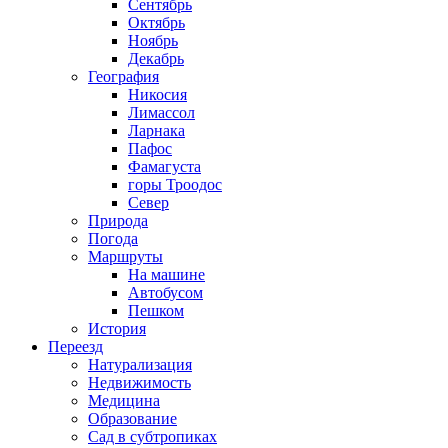
Сентябрь
Октябрь
Ноябрь
Декабрь
География
Никосия
Лимассол
Ларнака
Пафос
Фамагуста
горы Троодос
Север
Природа
Погода
Маршруты
На машине
Автобусом
Пешком
История
Переезд
Натурализация
Недвижимость
Медицина
Образование
Сад в субтропиках