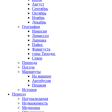
Август
Сентябрь
Октябрь
Ноябрь
Декабрь
География
Никосия
Лимассол
Ларнака
Пафос
Фамагуста
горы Троодос
Север
Природа
Погода
Маршруты
На машине
Автобусом
Пешком
История
Переезд
Натурализация
Недвижимость
Медицина