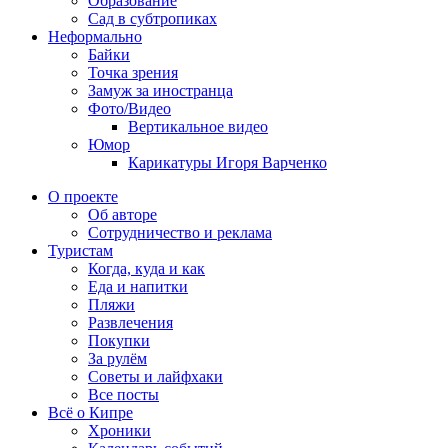
Образование
Сад в субтропиках
Неформально
Байки
Точка зрения
Замуж за иностранца
Фото/Видео
Вертикальное видео
Юмор
Карикатуры Игоря Варченко
О проекте
Об авторе
Сотрудничество и реклама
Туристам
Когда, куда и как
Еда и напитки
Пляжи
Развлечения
Покупки
За рулём
Советы и лайфхаки
Все посты
Всё о Кипре
Хроники