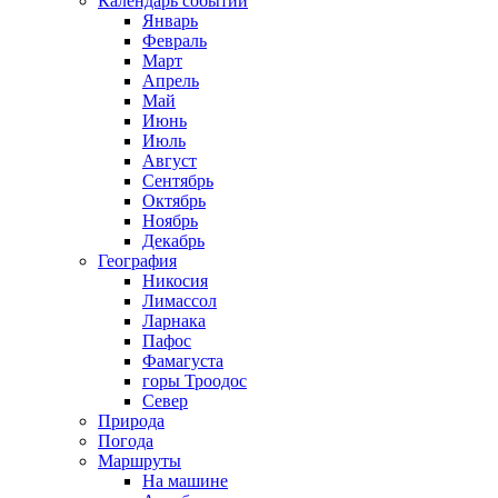
Календарь событий
Январь
Февраль
Март
Апрель
Май
Июнь
Июль
Август
Сентябрь
Октябрь
Ноябрь
Декабрь
География
Никосия
Лимассол
Ларнака
Пафос
Фамагуста
горы Троодос
Север
Природа
Погода
Маршруты
На машине