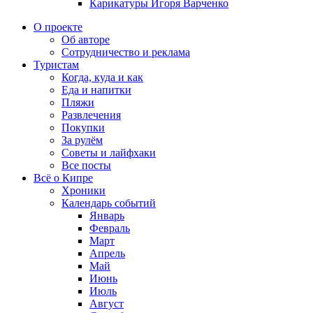
Карикатуры Игоря Варченко
О проекте
Об авторе
Сотрудничество и реклама
Туристам
Когда, куда и как
Еда и напитки
Пляжи
Развлечения
Покупки
За рулём
Советы и лайфхаки
Все посты
Всё о Кипре
Хроники
Календарь событий
Январь
Февраль
Март
Апрель
Май
Июнь
Июль
Август