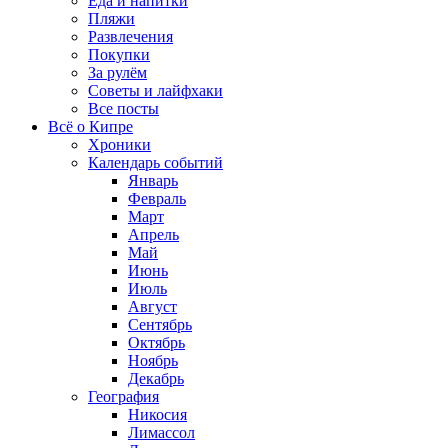
Еда и напитки
Пляжи
Развлечения
Покупки
За рулём
Советы и лайфхаки
Все посты
Всё о Кипре
Хроники
Календарь событий
Январь
Февраль
Март
Апрель
Май
Июнь
Июль
Август
Сентябрь
Октябрь
Ноябрь
Декабрь
География
Никосия
Лимассол