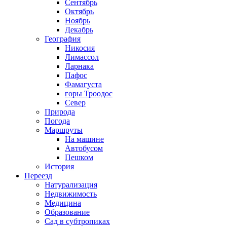
Сентябрь
Октябрь
Ноябрь
Декабрь
География
Никосия
Лимассол
Ларнака
Пафос
Фамагуста
горы Троодос
Север
Природа
Погода
Маршруты
На машине
Автобусом
Пешком
История
Переезд
Натурализация
Недвижимость
Медицина
Образование
Сад в субтропиках