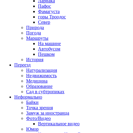
Ларнака
Пафос
Фамагуста
горы Троодос
Север
Природа
Погода
Маршруты
На машине
Автобусом
Пешком
История
Переезд
Натурализация
Недвижимость
Медицина
Образование
Сад в субтропиках
Неформально
Байки
Точка зрения
Замуж за иностранца
Фото/Видео
Вертикальное видео
Юмор