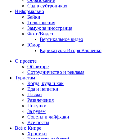
Образование
Сад в субтропиках
Неформально
Байки
Точка зрения
Замуж за иностранца
Фото/Видео
Вертикальное видео
Юмор
Карикатуры Игоря Варченко
О проекте
Об авторе
Сотрудничество и реклама
Туристам
Когда, куда и как
Еда и напитки
Пляжи
Развлечения
Покупки
За рулём
Советы и лайфхаки
Все посты
Всё о Кипре
Хроники