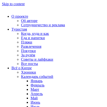
Skip to content
О проекте
Об авторе
Сотрудничество и реклама
Туристам
Когда, куда и как
Еда и напитки
Пляжи
Развлечения
Покупки
За рулём
Советы и лайфхаки
Все посты
Всё о Кипре
Хроники
Календарь событий
Январь
Февраль
Март
Апрель
Май
Июнь
Июль