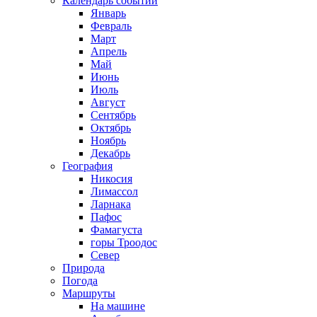
Календарь событий
Январь
Февраль
Март
Апрель
Май
Июнь
Июль
Август
Сентябрь
Октябрь
Ноябрь
Декабрь
География
Никосия
Лимассол
Ларнака
Пафос
Фамагуста
горы Троодос
Север
Природа
Погода
Маршруты
На машине