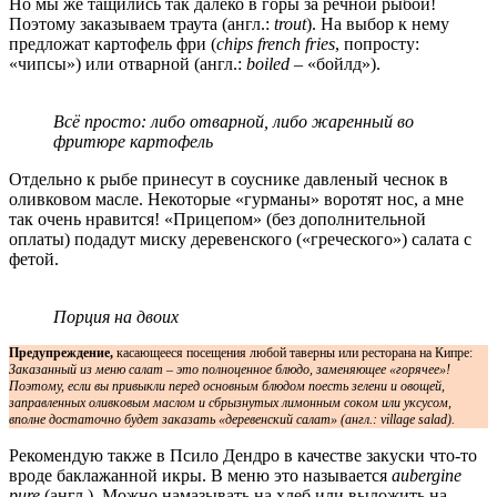
Но мы же тащились так далеко в горы за речной рыбой!
Поэтому заказываем траута (англ.:
trout
). На выбор к нему
предложат картофель фри (
chips french fries
, попросту:
«чипсы») или отварной (англ.:
boiled
– «бойлд»).
Всё просто: либо отварной, либо жаренный во
фритюре картофель
Отдельно к рыбе принесут в соуснике давленый чеснок в
оливковом масле. Некоторые «гурманы» воротят нос, а мне
так очень нравится! «Прицепом» (без дополнительной
оплаты) подадут миску деревенского («греческого») салата с
фетой.
Порция на двоих
Предупреждение,
касающееся посещения любой таверны или ресторана на Кипре:
Заказанный из меню салат – это полноценное блюдо, заменяющее «горячее»!
Поэтому, если вы привыкли перед основным блюдом поесть зелени и овощей,
заправленных оливковым маслом и сбрызнутых лимонным соком или уксусом,
вполне достаточно будет заказать «деревенский салат» (англ.: village salad).
Рекомендую также в Псило Дендро в качестве закуски что-то
вроде баклажанной икры. В меню это называется
aubergine
pure
(англ.). Можно намазывать на хлеб или выложить на