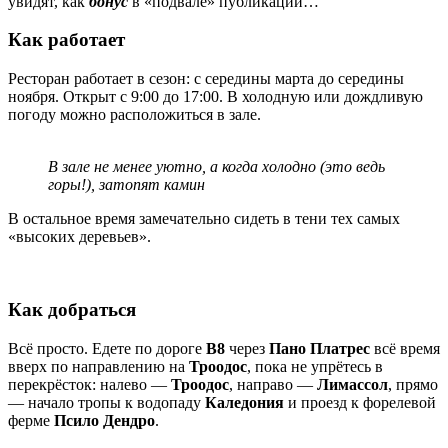
увидят, как
бонус
в «подвале» публикации…
Как работает
Ресторан работает в сезон: с середины марта до середины
ноября. Открыт с 9:00 до 17:00. В холодную или дождливую
погоду можно расположиться в зале.
В зале не менее уютно, а когда холодно (это ведь
горы!), затопят камин
В остальное время замечательно сидеть в тени тех самых
«высоких деревьев».
Как добраться
Всё просто. Едете по дороге
B8
через
Пано Платрес
всё время
вверх по направлению на
Троодос
, пока не упрётесь в
перекрёсток: налево —
Троодос
, направо —
Лимассол
, прямо
— начало тропы к водопаду
Каледония
и проезд к форелевой
ферме
Псило Дендро
.