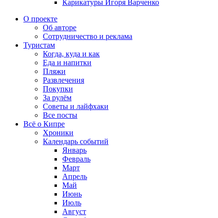
Карикатуры Игоря Варченко
О проекте
Об авторе
Сотрудничество и реклама
Туристам
Когда, куда и как
Еда и напитки
Пляжи
Развлечения
Покупки
За рулём
Советы и лайфхаки
Все посты
Всё о Кипре
Хроники
Календарь событий
Январь
Февраль
Март
Апрель
Май
Июнь
Июль
Август