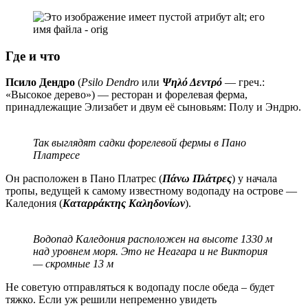
Где и что
Псило Дендро
(
Psilo Dendro
или
Ψηλό Δεντρό
— греч.:
«Высокое дерево») — ресторан и форелевая ферма,
принадлежащие Элизабет и двум её сыновьям: Полу и Эндрю.
Так выглядят садки форелевой фермы в Пано
Платресе
Он расположен в Пано Платрес (
Πάνω Πλάτρες
) у начала
тропы, ведущей к самому известному водопаду на острове —
Каледония (
Καταρράκτης Καληδονίων
).
Водопад Каледония расположен на высоте 1330 м
над уровнем моря. Это не Неагара и не Виктория
— скромные 13 м
Не советую отправляться к водопаду после обеда – будет
тяжко. Если уж решили непременно увидеть