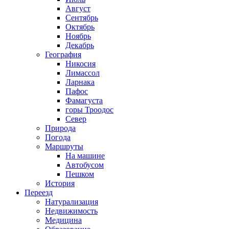
Август
Сентябрь
Октябрь
Ноябрь
Декабрь
География
Никосия
Лимассол
Ларнака
Пафос
Фамагуста
горы Троодос
Север
Природа
Погода
Маршруты
На машине
Автобусом
Пешком
История
Переезд
Натурализация
Недвижимость
Медицина