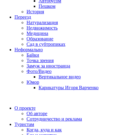
Автобусом
Пешком
История
Переезд
Натурализация
Недвижимость
Медицина
Образование
Сад в субтропиках
Неформально
Байки
Точка зрения
Замуж за иностранца
Фото/Видео
Вертикальное видео
Юмор
Карикатуры Игоря Варченко
О проекте
Об авторе
Сотрудничество и реклама
Туристам
Когда, куда и как