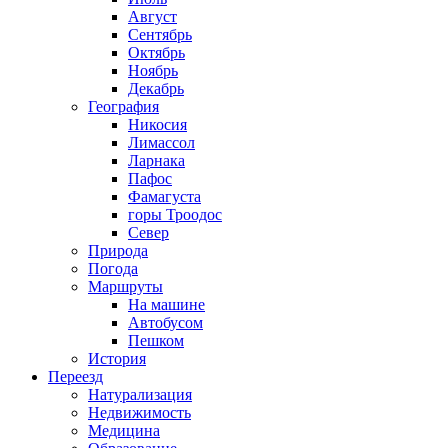
Август
Сентябрь
Октябрь
Ноябрь
Декабрь
География
Никосия
Лимассол
Ларнака
Пафос
Фамагуста
горы Троодос
Север
Природа
Погода
Маршруты
На машине
Автобусом
Пешком
История
Переезд
Натурализация
Недвижимость
Медицина