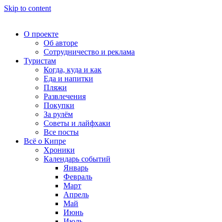
Skip to content
О проекте
Об авторе
Сотрудничество и реклама
Туристам
Когда, куда и как
Еда и напитки
Пляжи
Развлечения
Покупки
За рулём
Советы и лайфхаки
Все посты
Всё о Кипре
Хроники
Календарь событий
Январь
Февраль
Март
Апрель
Май
Июнь
Июль