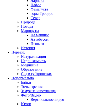
Ларнака
Пафос
Фамагуста
горы Троодос
Север
Природа
Погода
Маршруты
На машине
Автобусом
Пешком
История
Переезд
Натурализация
Недвижимость
Медицина
Образование
Сад в субтропиках
Неформально
Байки
Точка зрения
Замуж за иностранца
Фото/Видео
Вертикальное видео
Юмор