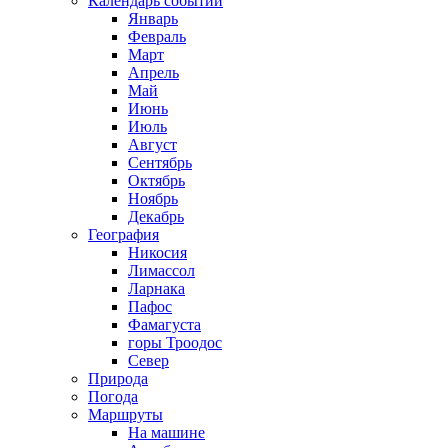
Календарь событий
Январь
Февраль
Март
Апрель
Май
Июнь
Июль
Август
Сентябрь
Октябрь
Ноябрь
Декабрь
География
Никосия
Лимассол
Ларнака
Пафос
Фамагуста
горы Троодос
Север
Природа
Погода
Маршруты
На машине