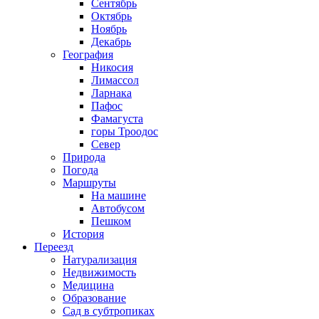
Сентябрь
Октябрь
Ноябрь
Декабрь
География
Никосия
Лимассол
Ларнака
Пафос
Фамагуста
горы Троодос
Север
Природа
Погода
Маршруты
На машине
Автобусом
Пешком
История
Переезд
Натурализация
Недвижимость
Медицина
Образование
Сад в субтропиках