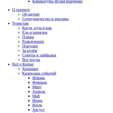
Карикатуры Игоря Варченко
О проекте
Об авторе
Сотрудничество и реклама
Туристам
Когда, куда и как
Еда и напитки
Пляжи
Развлечения
Покупки
За рулём
Советы и лайфхаки
Все посты
Всё о Кипре
Хроники
Календарь событий
Январь
Февраль
Март
Апрель
Май
Июнь
Июль
Август