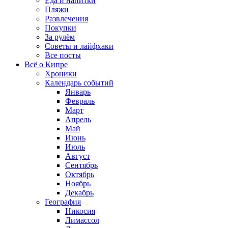
Еда и напитки
Пляжи
Развлечения
Покупки
За рулём
Советы и лайфхаки
Все посты
Всё о Кипре
Хроники
Календарь событий
Январь
Февраль
Март
Апрель
Май
Июнь
Июль
Август
Сентябрь
Октябрь
Ноябрь
Декабрь
География
Никосия
Лимассол