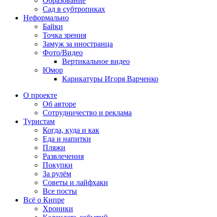
Образование
Сад в субтропиках
Неформально
Байки
Точка зрения
Замуж за иностранца
Фото/Видео
Вертикальное видео
Юмор
Карикатуры Игоря Варченко
О проекте
Об авторе
Сотрудничество и реклама
Туристам
Когда, куда и как
Еда и напитки
Пляжи
Развлечения
Покупки
За рулём
Советы и лайфхаки
Все посты
Всё о Кипре
Хроники