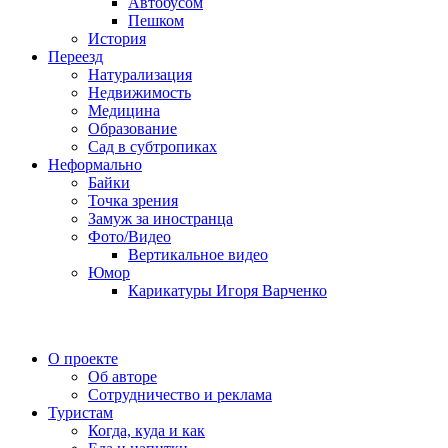
Автобусом
Пешком
История
Переезд
Натурализация
Недвижимость
Медицина
Образование
Сад в субтропиках
Неформально
Байки
Точка зрения
Замуж за иностранца
Фото/Видео
Вертикальное видео
Юмор
Карикатуры Игоря Варченко
О проекте
Об авторе
Сотрудничество и реклама
Туристам
Когда, куда и как