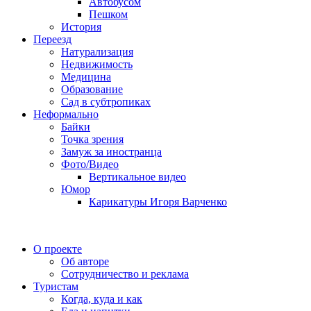
Автобусом
Пешком
История
Переезд
Натурализация
Недвижимость
Медицина
Образование
Сад в субтропиках
Неформально
Байки
Точка зрения
Замуж за иностранца
Фото/Видео
Вертикальное видео
Юмор
Карикатуры Игоря Варченко
О проекте
Об авторе
Сотрудничество и реклама
Туристам
Когда, куда и как