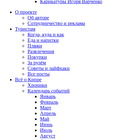
Карикатуры Игоря Варченко
О проекте
Об авторе
Сотрудничество и реклама
Туристам
Когда, куда и как
Еда и напитки
Пляжи
Развлечения
Покупки
За рулём
Советы и лайфхаки
Все посты
Всё о Кипре
Хроники
Календарь событий
Январь
Февраль
Март
Апрель
Май
Июнь
Июль
Август