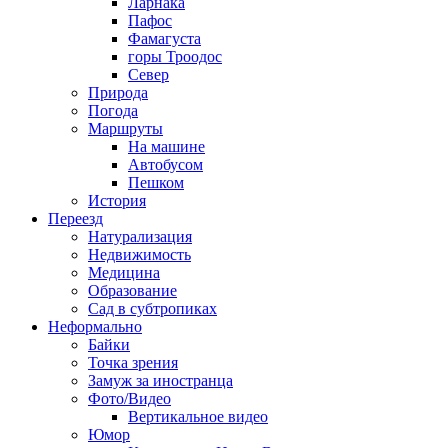
Ларнака
Пафос
Фамагуста
горы Троодос
Север
Природа
Погода
Маршруты
На машине
Автобусом
Пешком
История
Переезд
Натурализация
Недвижимость
Медицина
Образование
Сад в субтропиках
Неформально
Байки
Точка зрения
Замуж за иностранца
Фото/Видео
Вертикальное видео
Юмор