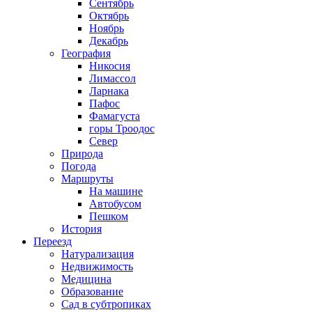
Сентябрь
Октябрь
Ноябрь
Декабрь
География
Никосия
Лимассол
Ларнака
Пафос
Фамагуста
горы Троодос
Север
Природа
Погода
Маршруты
На машине
Автобусом
Пешком
История
Переезд
Натурализация
Недвижимость
Медицина
Образование
Сад в субтропиках