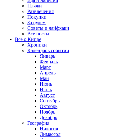
Еда и напитки
Пляжи
Развлечения
Покупки
За рулём
Советы и лайфхаки
Все посты
Всё о Кипре
Хроники
Календарь событий
Январь
Февраль
Март
Апрель
Май
Июнь
Июль
Август
Сентябрь
Октябрь
Ноябрь
Декабрь
География
Никосия
Лимассол