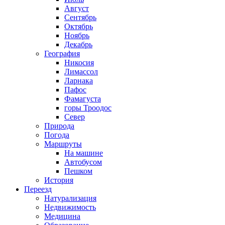
Август
Сентябрь
Октябрь
Ноябрь
Декабрь
География
Никосия
Лимассол
Ларнака
Пафос
Фамагуста
горы Троодос
Север
Природа
Погода
Маршруты
На машине
Автобусом
Пешком
История
Переезд
Натурализация
Недвижимость
Медицина