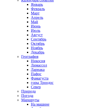
Календарь событий
Январь
Февраль
Март
Апрель
Май
Июнь
Июль
Август
Сентябрь
Октябрь
Ноябрь
Декабрь
География
Никосия
Лимассол
Ларнака
Пафос
Фамагуста
горы Троодос
Север
Природа
Погода
Маршруты
На машине