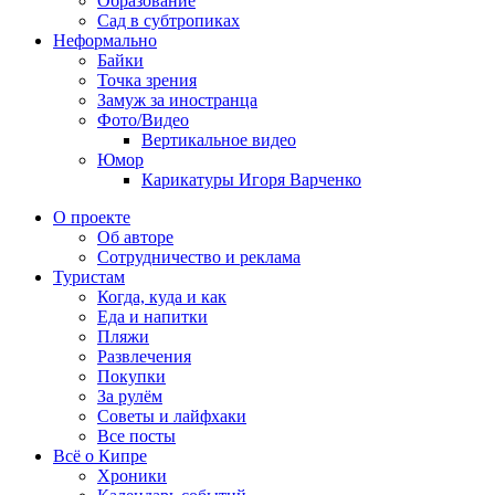
Образование
Сад в субтропиках
Неформально
Байки
Точка зрения
Замуж за иностранца
Фото/Видео
Вертикальное видео
Юмор
Карикатуры Игоря Варченко
О проекте
Об авторе
Сотрудничество и реклама
Туристам
Когда, куда и как
Еда и напитки
Пляжи
Развлечения
Покупки
За рулём
Советы и лайфхаки
Все посты
Всё о Кипре
Хроники