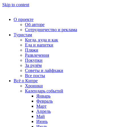
Skip to content
О проекте
Об авторе
Сотрудничество и реклама
Туристам
Когда, куда и как
Еда и напитки
Пляжи
Развлечения
Покупки
За рулём
Советы и лайфхаки
Все посты
Всё о Кипре
Хроники
Календарь событий
Январь
Февраль
Март
Апрель
Май
Июнь
Июль