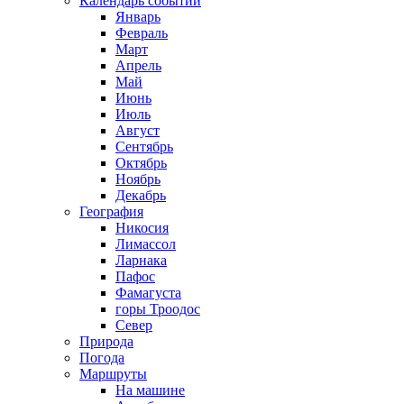
Календарь событий
Январь
Февраль
Март
Апрель
Май
Июнь
Июль
Август
Сентябрь
Октябрь
Ноябрь
Декабрь
География
Никосия
Лимассол
Ларнака
Пафос
Фамагуста
горы Троодос
Север
Природа
Погода
Маршруты
На машине