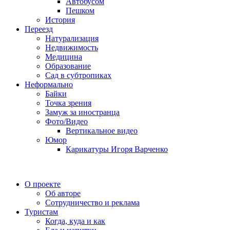
Автобусом
Пешком
История
Переезд
Натурализация
Недвижимость
Медицина
Образование
Сад в субтропиках
Неформально
Байки
Точка зрения
Замуж за иностранца
Фото/Видео
Вертикальное видео
Юмор
Карикатуры Игоря Варченко
О проекте
Об авторе
Сотрудничество и реклама
Туристам
Когда, куда и как