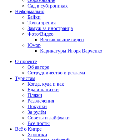
Образование
Сад в субтропиках
Неформально
Байки
Точка зрения
Замуж за иностранца
Фото/Видео
Вертикальное видео
Юмор
Карикатуры Игоря Варченко
О проекте
Об авторе
Сотрудничество и реклама
Туристам
Когда, куда и как
Еда и напитки
Пляжи
Развлечения
Покупки
За рулём
Советы и лайфхаки
Все посты
Всё о Кипре
Хроники