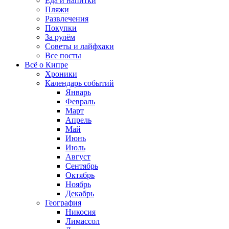
Еда и напитки
Пляжи
Развлечения
Покупки
За рулём
Советы и лайфхаки
Все посты
Всё о Кипре
Хроники
Календарь событий
Январь
Февраль
Март
Апрель
Май
Июнь
Июль
Август
Сентябрь
Октябрь
Ноябрь
Декабрь
География
Никосия
Лимассол