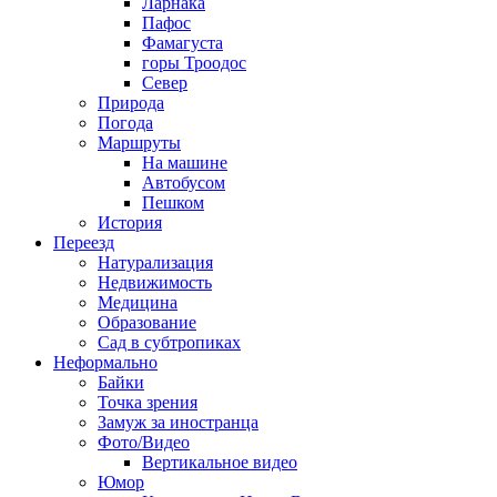
Ларнака
Пафос
Фамагуста
горы Троодос
Север
Природа
Погода
Маршруты
На машине
Автобусом
Пешком
История
Переезд
Натурализация
Недвижимость
Медицина
Образование
Сад в субтропиках
Неформально
Байки
Точка зрения
Замуж за иностранца
Фото/Видео
Вертикальное видео
Юмор