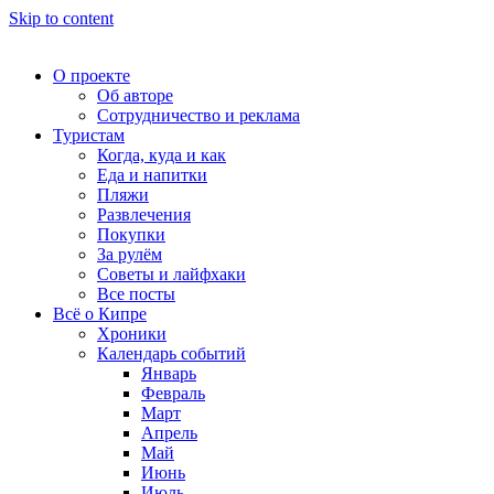
Skip to content
О проекте
Об авторе
Сотрудничество и реклама
Туристам
Когда, куда и как
Еда и напитки
Пляжи
Развлечения
Покупки
За рулём
Советы и лайфхаки
Все посты
Всё о Кипре
Хроники
Календарь событий
Январь
Февраль
Март
Апрель
Май
Июнь
Июль