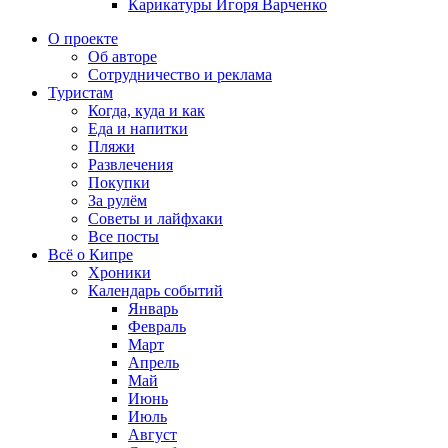
Карикатуры Игоря Варченко
О проекте
Об авторе
Сотрудничество и реклама
Туристам
Когда, куда и как
Еда и напитки
Пляжи
Развлечения
Покупки
За рулём
Советы и лайфхаки
Все посты
Всё о Кипре
Хроники
Календарь событий
Январь
Февраль
Март
Апрель
Май
Июнь
Июль
Август