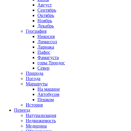
Август
Сентябрь
Октябрь
Ноябрь
Декабрь
География
Никосия
Лимассол
Ларнака
Пафос
Фамагуста
горы Троодос
Север
Природа
Погода
Маршруты
На машине
Автобусом
Пешком
История
Переезд
Натурализация
Недвижимость
Медицина