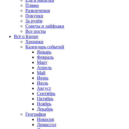
Еда и напитки
Пляжи
Развлечения
Покупки
За рулём
Советы и лайфхаки
Все посты
Всё о Кипре
Хроники
Календарь событий
Январь
Февраль
Март
Апрель
Май
Июнь
Июль
Август
Сентябрь
Октябрь
Ноябрь
Декабрь
География
Никосия
Лимассол