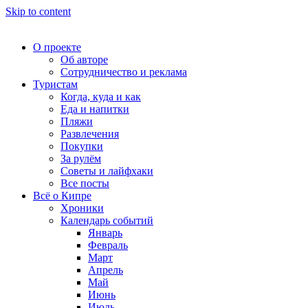
Skip to content
О проекте
Об авторе
Сотрудничество и реклама
Туристам
Когда, куда и как
Еда и напитки
Пляжи
Развлечения
Покупки
За рулём
Советы и лайфхаки
Все посты
Всё о Кипре
Хроники
Календарь событий
Январь
Февраль
Март
Апрель
Май
Июнь
Июль