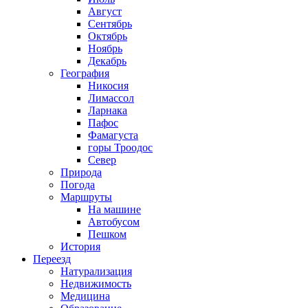
Август
Сентябрь
Октябрь
Ноябрь
Декабрь
География
Никосия
Лимассол
Ларнака
Пафос
Фамагуста
горы Троодос
Север
Природа
Погода
Маршруты
На машине
Автобусом
Пешком
История
Переезд
Натурализация
Недвижимость
Медицина