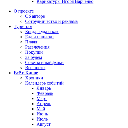
Карикатуры Игоря Варченко
О проекте
Об авторе
Сотрудничество и реклама
Туристам
Когда, куда и как
Еда и напитки
Пляжи
Развлечения
Покупки
За рулём
Советы и лайфхаки
Все посты
Всё о Кипре
Хроники
Календарь событий
Январь
Февраль
Март
Апрель
Май
Июнь
Июль
Август