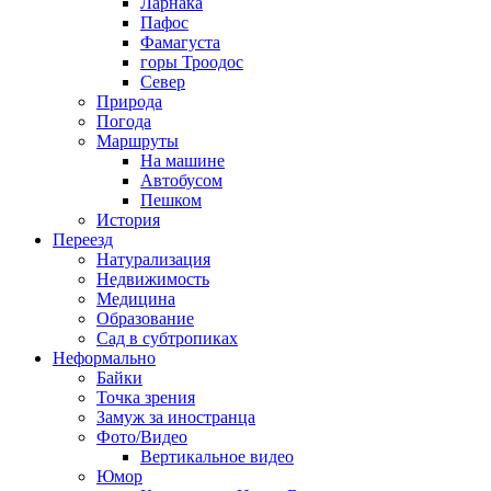
Ларнака
Пафос
Фамагуста
горы Троодос
Север
Природа
Погода
Маршруты
На машине
Автобусом
Пешком
История
Переезд
Натурализация
Недвижимость
Медицина
Образование
Сад в субтропиках
Неформально
Байки
Точка зрения
Замуж за иностранца
Фото/Видео
Вертикальное видео
Юмор