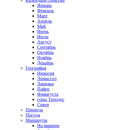
Календарь событий
Январь
Февраль
Март
Апрель
Май
Июнь
Июль
Август
Сентябрь
Октябрь
Ноябрь
Декабрь
География
Никосия
Лимассол
Ларнака
Пафос
Фамагуста
горы Троодос
Север
Природа
Погода
Маршруты
На машине