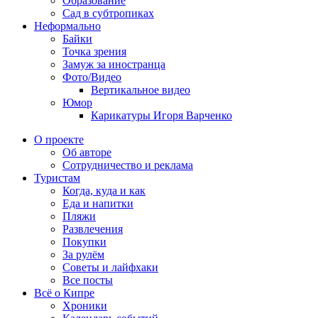
Образование
Сад в субтропиках
Неформально
Байки
Точка зрения
Замуж за иностранца
Фото/Видео
Вертикальное видео
Юмор
Карикатуры Игоря Варченко
О проекте
Об авторе
Сотрудничество и реклама
Туристам
Когда, куда и как
Еда и напитки
Пляжи
Развлечения
Покупки
За рулём
Советы и лайфхаки
Все посты
Всё о Кипре
Хроники