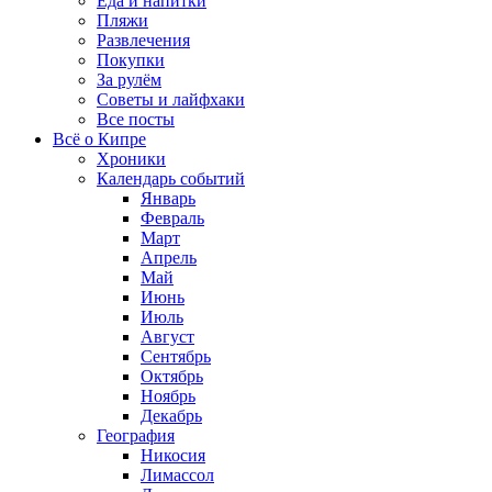
Еда и напитки
Пляжи
Развлечения
Покупки
За рулём
Советы и лайфхаки
Все посты
Всё о Кипре
Хроники
Календарь событий
Январь
Февраль
Март
Апрель
Май
Июнь
Июль
Август
Сентябрь
Октябрь
Ноябрь
Декабрь
География
Никосия
Лимассол