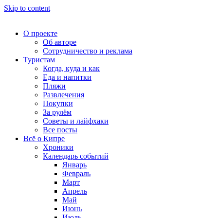
Skip to content
О проекте
Об авторе
Сотрудничество и реклама
Туристам
Когда, куда и как
Еда и напитки
Пляжи
Развлечения
Покупки
За рулём
Советы и лайфхаки
Все посты
Всё о Кипре
Хроники
Календарь событий
Январь
Февраль
Март
Апрель
Май
Июнь
Июль