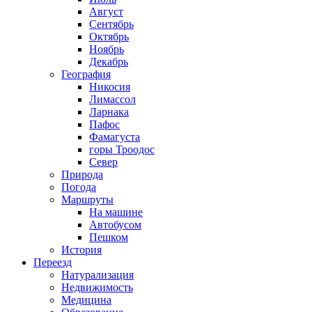
Август
Сентябрь
Октябрь
Ноябрь
Декабрь
География
Никосия
Лимассол
Ларнака
Пафос
Фамагуста
горы Троодос
Север
Природа
Погода
Маршруты
На машине
Автобусом
Пешком
История
Переезд
Натурализация
Недвижимость
Медицина