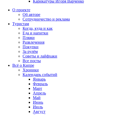
Карикатуры Игоря Варченко
О проекте
Об авторе
Сотрудничество и реклама
Туристам
Когда, куда и как
Еда и напитки
Пляжи
Развлечения
Покупки
За рулём
Советы и лайфхаки
Все посты
Всё о Кипре
Хроники
Календарь событий
Январь
Февраль
Март
Апрель
Май
Июнь
Июль
Август