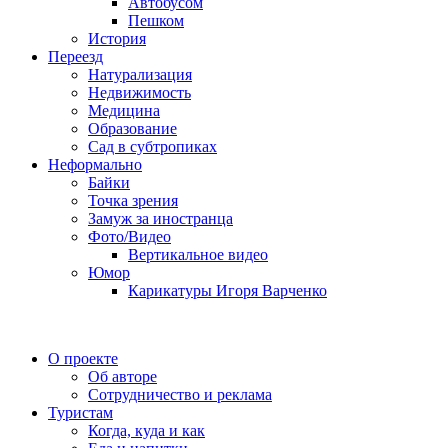
Автобусом
Пешком
История
Переезд
Натурализация
Недвижимость
Медицина
Образование
Сад в субтропиках
Неформально
Байки
Точка зрения
Замуж за иностранца
Фото/Видео
Вертикальное видео
Юмор
Карикатуры Игоря Варченко
О проекте
Об авторе
Сотрудничество и реклама
Туристам
Когда, куда и как