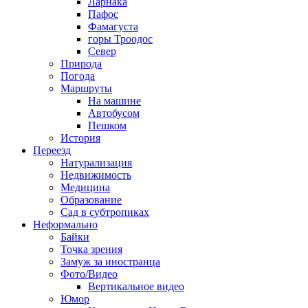
Ларнака
Пафос
Фамагуста
горы Троодос
Север
Природа
Погода
Маршруты
На машине
Автобусом
Пешком
История
Переезд
Натурализация
Недвижимость
Медицина
Образование
Сад в субтропиках
Неформально
Байки
Точка зрения
Замуж за иностранца
Фото/Видео
Вертикальное видео
Юмор