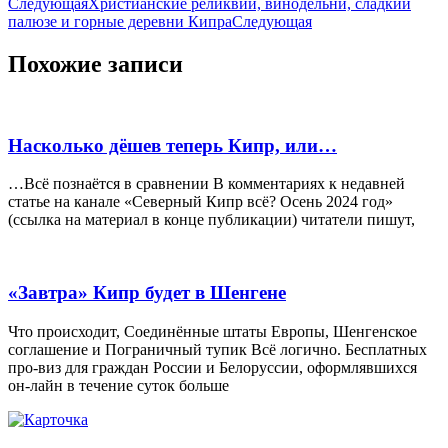
Следующая
Христианские реликвии, винодельни, сладкий
палюзе и горные деревни Кипра
Следующая
Похожие записи
Насколько дёшев теперь Кипр, или…
…Всё познаётся в сравнении В комментариях к недавней
статье на канале «Северный Кипр всё? Осень 2024 год»
(ссылка на материал в конце публикации) читатели пишут,
«Завтра» Кипр будет в Шенгене
Что происходит, Соединённые штаты Европы, Шенгенское
соглашение и Пограничный тупик Всё логично. Бесплатных
про-виз для граждан России и Белоруссии, оформлявшихся
он-лайн в течение суток больше