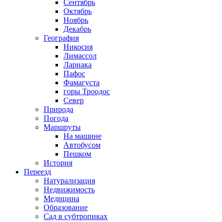
Сентябрь
Октябрь
Ноябрь
Декабрь
География
Никосия
Лимассол
Ларнака
Пафос
Фамагуста
горы Троодос
Север
Природа
Погода
Маршруты
На машине
Автобусом
Пешком
История
Переезд
Натурализация
Недвижимость
Медицина
Образование
Сад в субтропиках