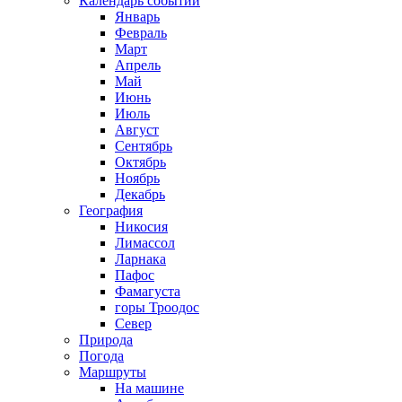
Календарь событий
Январь
Февраль
Март
Апрель
Май
Июнь
Июль
Август
Сентябрь
Октябрь
Ноябрь
Декабрь
География
Никосия
Лимассол
Ларнака
Пафос
Фамагуста
горы Троодос
Север
Природа
Погода
Маршруты
На машине