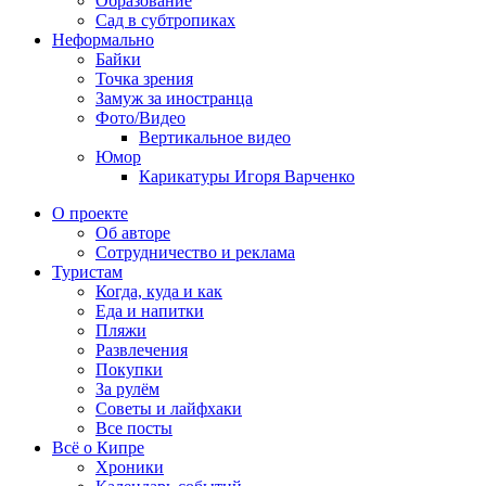
Образование
Сад в субтропиках
Неформально
Байки
Точка зрения
Замуж за иностранца
Фото/Видео
Вертикальное видео
Юмор
Карикатуры Игоря Варченко
О проекте
Об авторе
Сотрудничество и реклама
Туристам
Когда, куда и как
Еда и напитки
Пляжи
Развлечения
Покупки
За рулём
Советы и лайфхаки
Все посты
Всё о Кипре
Хроники