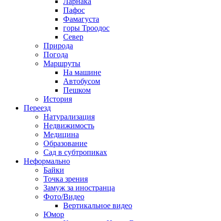
Ларнака
Пафос
Фамагуста
горы Троодос
Север
Природа
Погода
Маршруты
На машине
Автобусом
Пешком
История
Переезд
Натурализация
Недвижимость
Медицина
Образование
Сад в субтропиках
Неформально
Байки
Точка зрения
Замуж за иностранца
Фото/Видео
Вертикальное видео
Юмор