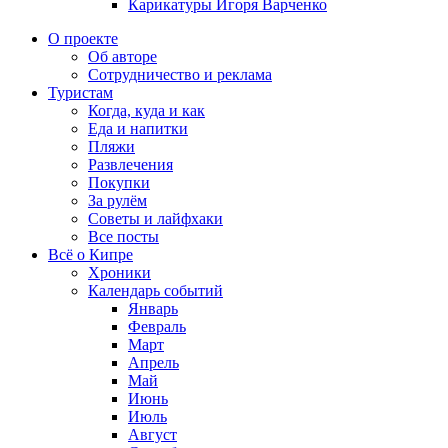
Карикатуры Игоря Варченко
О проекте
Об авторе
Сотрудничество и реклама
Туристам
Когда, куда и как
Еда и напитки
Пляжи
Развлечения
Покупки
За рулём
Советы и лайфхаки
Все посты
Всё о Кипре
Хроники
Календарь событий
Январь
Февраль
Март
Апрель
Май
Июнь
Июль
Август