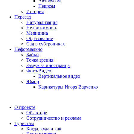
Автобусом
Пешком
История
Переезд
Натурализация
Недвижимость
Медицина
Образование
Сад в субтропиках
Неформально
Байки
Точка зрения
Замуж за иностранца
Фото/Видео
Вертикальное видео
Юмор
Карикатуры Игоря Варченко
О проекте
Об авторе
Сотрудничество и реклама
Туристам
Когда, куда и как