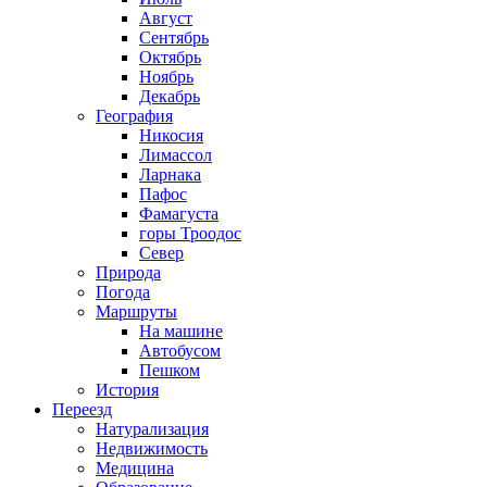
Август
Сентябрь
Октябрь
Ноябрь
Декабрь
География
Никосия
Лимассол
Ларнака
Пафос
Фамагуста
горы Троодос
Север
Природа
Погода
Маршруты
На машине
Автобусом
Пешком
История
Переезд
Натурализация
Недвижимость
Медицина