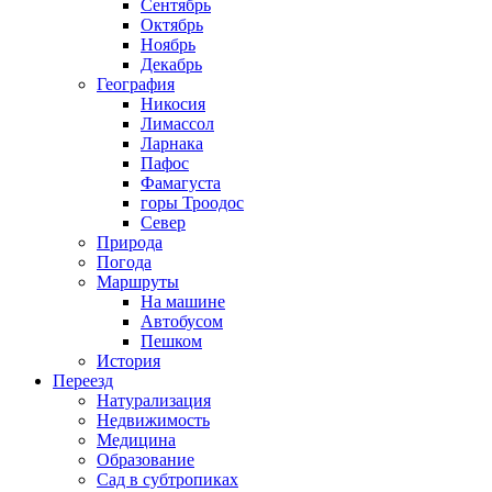
Сентябрь
Октябрь
Ноябрь
Декабрь
География
Никосия
Лимассол
Ларнака
Пафос
Фамагуста
горы Троодос
Север
Природа
Погода
Маршруты
На машине
Автобусом
Пешком
История
Переезд
Натурализация
Недвижимость
Медицина
Образование
Сад в субтропиках