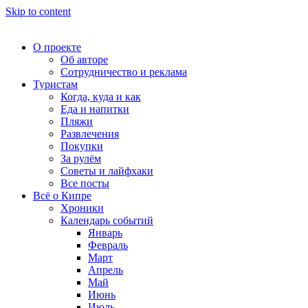
Skip to content
О проекте
Об авторе
Сотрудничество и реклама
Туристам
Когда, куда и как
Еда и напитки
Пляжи
Развлечения
Покупки
За рулём
Советы и лайфхаки
Все посты
Всё о Кипре
Хроники
Календарь событий
Январь
Февраль
Март
Апрель
Май
Июнь
Июль