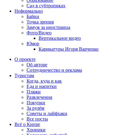
Образование
Сад в субтропиках
Неформально
Байки
Точка зрения
Замуж за иностранца
Фото/Видео
Вертикальное видео
Юмор
Карикатуры Игоря Варченко
О проекте
Об авторе
Сотрудничество и реклама
Туристам
Когда, куда и как
Еда и напитки
Пляжи
Развлечения
Покупки
За рулём
Советы и лайфхаки
Все посты
Всё о Кипре
Хроники