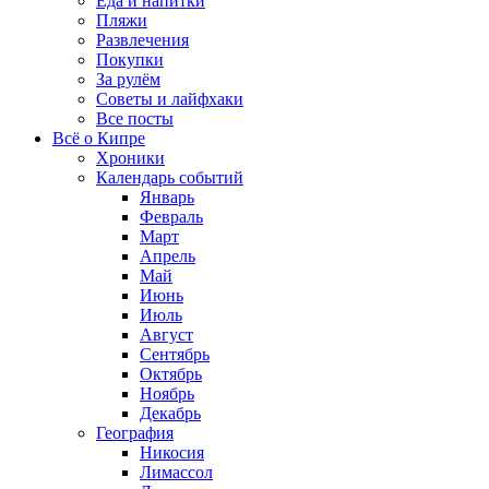
Еда и напитки
Пляжи
Развлечения
Покупки
За рулём
Советы и лайфхаки
Все посты
Всё о Кипре
Хроники
Календарь событий
Январь
Февраль
Март
Апрель
Май
Июнь
Июль
Август
Сентябрь
Октябрь
Ноябрь
Декабрь
География
Никосия
Лимассол