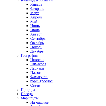
Календарь событий
Январь
Февраль
Март
Апрель
Май
Июнь
Июль
Август
Сентябрь
Октябрь
Ноябрь
Декабрь
География
Никосия
Лимассол
Ларнака
Пафос
Фамагуста
горы Троодос
Север
Природа
Погода
Маршруты
На машине