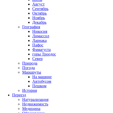
Август
Сентябрь
Октябрь
Ноябрь
Декабрь
География
Никосия
Лимассол
Ларнака
Пафос
Фамагуста
горы Троодос
Север
Природа
Погода
Маршруты
На машине
Автобусом
Пешком
История
Переезд
Натурализация
Недвижимость
Медицина