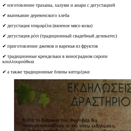
✔ изготовление траханы, халуми и анари с дегустацией
✔ выпекание деревенского хлеба
✔ дегустация τσαμαρέλα (вяленое мясо козы)
✔ дегустация ρέσι (традиционный свадебный деликатес)
✔ приготовление джемов и варенья из фруктов
✔ традиционные крендельки в виноградном сиропе
κουλλουρούθκια
✔ а также традиционные блины καττιμέρκα