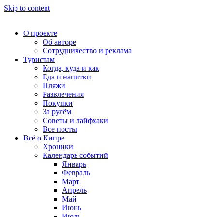
Skip to content
О проекте
Об авторе
Сотрудничество и реклама
Туристам
Когда, куда и как
Еда и напитки
Пляжи
Развлечения
Покупки
За рулём
Советы и лайфхаки
Все посты
Всё о Кипре
Хроники
Календарь событий
Январь
Февраль
Март
Апрель
Май
Июнь
Июль