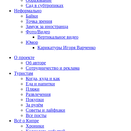
Образование
Сад в субтропиках
Неформально
Байки
Точка зрения
Замуж за иностранца
Фото/Видео
Вертикальное видео
Юмор
Карикатуры Игоря Варченко
О проекте
Об авторе
Сотрудничество и реклама
Туристам
Когда, куда и как
Еда и напитки
Пляжи
Развлечения
Покупки
За рулём
Советы и лайфхаки
Все посты
Всё о Кипре
Хроники