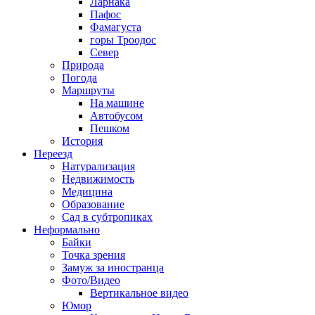
Ларнака
Пафос
Фамагуста
горы Троодос
Север
Природа
Погода
Маршруты
На машине
Автобусом
Пешком
История
Переезд
Натурализация
Недвижимость
Медицина
Образование
Сад в субтропиках
Неформально
Байки
Точка зрения
Замуж за иностранца
Фото/Видео
Вертикальное видео
Юмор