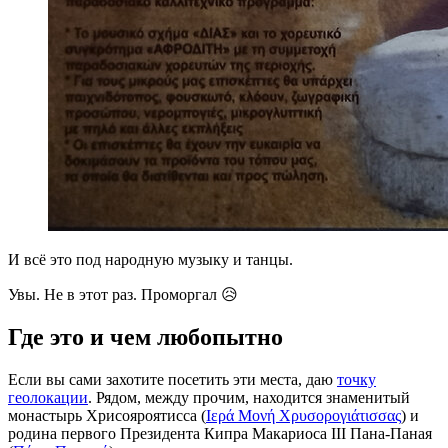
И всё это под народную музыку и танцы.
Увы. Не в этот раз. Проморгал 😥
Где это и чем любопытно
Если вы сами захотите посетить эти места, даю
точку
геолокации
. Рядом, между прочим, находится знаменитый
монастырь Хрисояроятисса (
Ιερά Μονή Χρυσορογιάτισσας
) и
родина первого Президента Кипра Макариоса III Пана-Паная