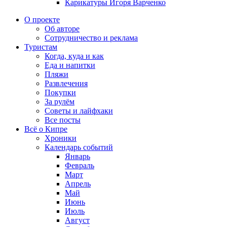
Карикатуры Игоря Варченко
О проекте
Об авторе
Сотрудничество и реклама
Туристам
Когда, куда и как
Еда и напитки
Пляжи
Развлечения
Покупки
За рулём
Советы и лайфхаки
Все посты
Всё о Кипре
Хроники
Календарь событий
Январь
Февраль
Март
Апрель
Май
Июнь
Июль
Август