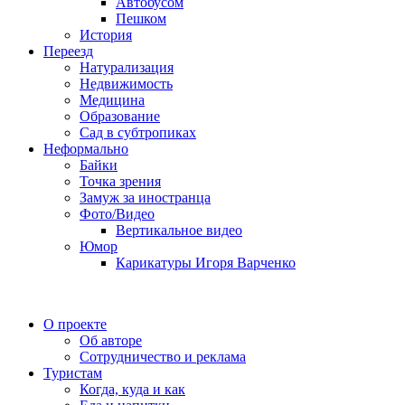
Автобусом
Пешком
История
Переезд
Натурализация
Недвижимость
Медицина
Образование
Сад в субтропиках
Неформально
Байки
Точка зрения
Замуж за иностранца
Фото/Видео
Вертикальное видео
Юмор
Карикатуры Игоря Варченко
О проекте
Об авторе
Сотрудничество и реклама
Туристам
Когда, куда и как