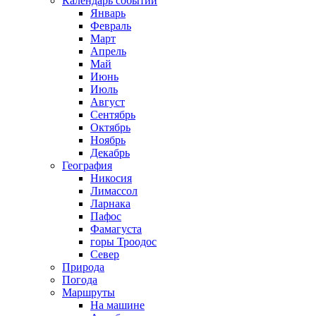
Календарь событий
Январь
Февраль
Март
Апрель
Май
Июнь
Июль
Август
Сентябрь
Октябрь
Ноябрь
Декабрь
География
Никосия
Лимассол
Ларнака
Пафос
Фамагуста
горы Троодос
Север
Природа
Погода
Маршруты
На машине