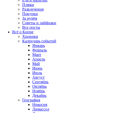
Еда и напитки
Пляжи
Развлечения
Покупки
За рулём
Советы и лайфхаки
Все посты
Всё о Кипре
Хроники
Календарь событий
Январь
Февраль
Март
Апрель
Май
Июнь
Июль
Август
Сентябрь
Октябрь
Ноябрь
Декабрь
География
Никосия
Лимассол