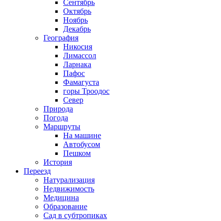
Сентябрь
Октябрь
Ноябрь
Декабрь
География
Никосия
Лимассол
Ларнака
Пафос
Фамагуста
горы Троодос
Север
Природа
Погода
Маршруты
На машине
Автобусом
Пешком
История
Переезд
Натурализация
Недвижимость
Медицина
Образование
Сад в субтропиках