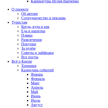
Карикатуры Игоря Варченко
О проекте
Об авторе
Сотрудничество и реклама
Туристам
Когда, куда и как
Еда и напитки
Пляжи
Развлечения
Покупки
За рулём
Советы и лайфхаки
Все посты
Всё о Кипре
Хроники
Календарь событий
Январь
Февраль
Март
Апрель
Май
Июнь
Июль
Август