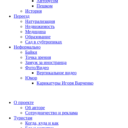
Автобусом
Пешком
История
Переезд
Натурализация
Недвижимость
Медицина
Образование
Сад в субтропиках
Неформально
Байки
Точка зрения
Замуж за иностранца
Фото/Видео
Вертикальное видео
Юмор
Карикатуры Игоря Варченко
О проекте
Об авторе
Сотрудничество и реклама
Туристам
Когда, куда и как