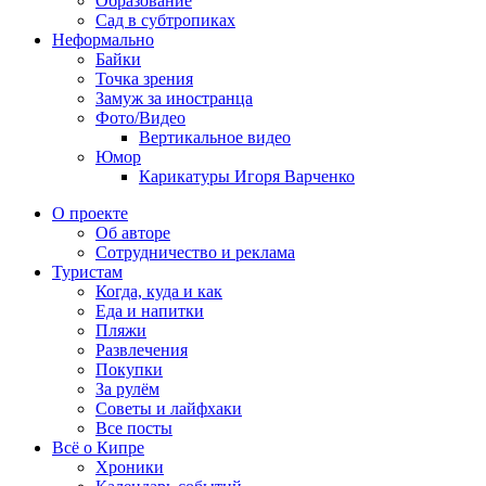
Образование
Сад в субтропиках
Неформально
Байки
Точка зрения
Замуж за иностранца
Фото/Видео
Вертикальное видео
Юмор
Карикатуры Игоря Варченко
О проекте
Об авторе
Сотрудничество и реклама
Туристам
Когда, куда и как
Еда и напитки
Пляжи
Развлечения
Покупки
За рулём
Советы и лайфхаки
Все посты
Всё о Кипре
Хроники