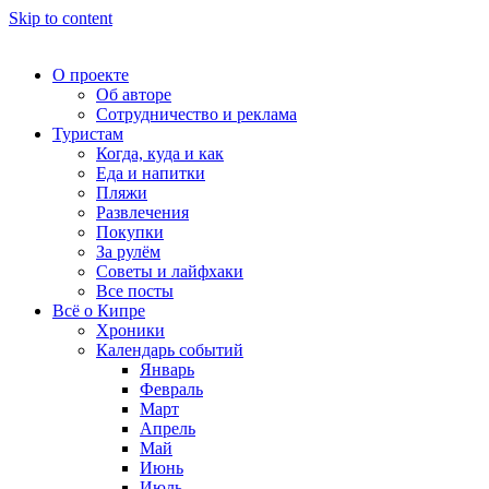
Skip to content
О проекте
Об авторе
Сотрудничество и реклама
Туристам
Когда, куда и как
Еда и напитки
Пляжи
Развлечения
Покупки
За рулём
Советы и лайфхаки
Все посты
Всё о Кипре
Хроники
Календарь событий
Январь
Февраль
Март
Апрель
Май
Июнь
Июль