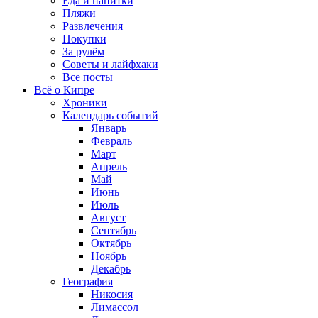
Еда и напитки
Пляжи
Развлечения
Покупки
За рулём
Советы и лайфхаки
Все посты
Всё о Кипре
Хроники
Календарь событий
Январь
Февраль
Март
Апрель
Май
Июнь
Июль
Август
Сентябрь
Октябрь
Ноябрь
Декабрь
География
Никосия
Лимассол