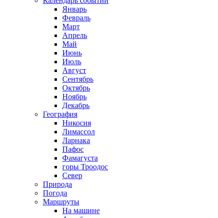
Календарь событий
Январь
Февраль
Март
Апрель
Май
Июнь
Июль
Август
Сентябрь
Октябрь
Ноябрь
Декабрь
География
Никосия
Лимассол
Ларнака
Пафос
Фамагуста
горы Троодос
Север
Природа
Погода
Маршруты
На машине