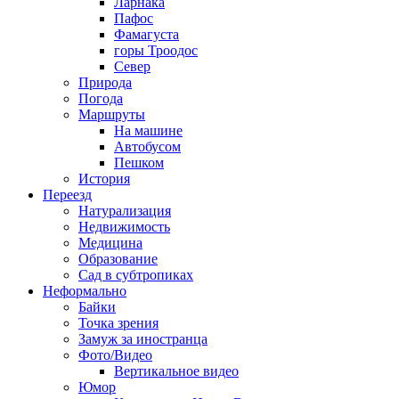
Ларнака
Пафос
Фамагуста
горы Троодос
Север
Природа
Погода
Маршруты
На машине
Автобусом
Пешком
История
Переезд
Натурализация
Недвижимость
Медицина
Образование
Сад в субтропиках
Неформально
Байки
Точка зрения
Замуж за иностранца
Фото/Видео
Вертикальное видео
Юмор