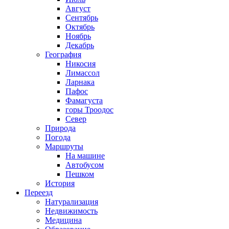
Август
Сентябрь
Октябрь
Ноябрь
Декабрь
География
Никосия
Лимассол
Ларнака
Пафос
Фамагуста
горы Троодос
Север
Природа
Погода
Маршруты
На машине
Автобусом
Пешком
История
Переезд
Натурализация
Недвижимость
Медицина