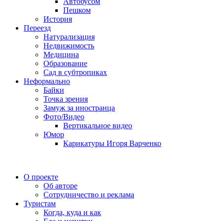
Автобусом
Пешком
История
Переезд
Натурализация
Недвижимость
Медицина
Образование
Сад в субтропиках
Неформально
Байки
Точка зрения
Замуж за иностранца
Фото/Видео
Вертикальное видео
Юмор
Карикатуры Игоря Варченко
О проекте
Об авторе
Сотрудничество и реклама
Туристам
Когда, куда и как