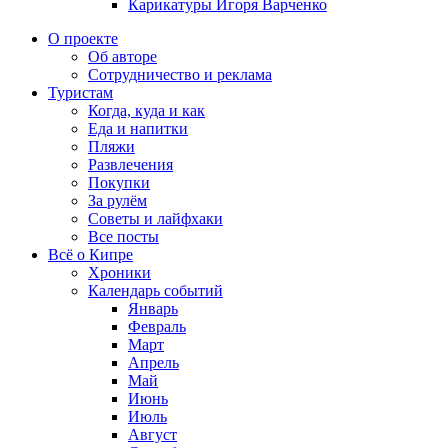
Карикатуры Игоря Варченко
О проекте
Об авторе
Сотрудничество и реклама
Туристам
Когда, куда и как
Еда и напитки
Пляжи
Развлечения
Покупки
За рулём
Советы и лайфхаки
Все посты
Всё о Кипре
Хроники
Календарь событий
Январь
Февраль
Март
Апрель
Май
Июнь
Июль
Август