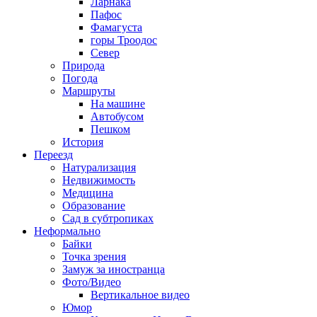
Ларнака
Пафос
Фамагуста
горы Троодос
Север
Природа
Погода
Маршруты
На машине
Автобусом
Пешком
История
Переезд
Натурализация
Недвижимость
Медицина
Образование
Сад в субтропиках
Неформально
Байки
Точка зрения
Замуж за иностранца
Фото/Видео
Вертикальное видео
Юмор