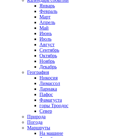
Календарь событий
Январь
Февраль
Март
Апрель
Май
Июнь
Июль
Август
Сентябрь
Октябрь
Ноябрь
Декабрь
География
Никосия
Лимассол
Ларнака
Пафос
Фамагуста
горы Троодос
Север
Природа
Погода
Маршруты
На машине