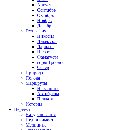
Август
Сентябрь
Октябрь
Ноябрь
Декабрь
География
Никосия
Лимассол
Ларнака
Пафос
Фамагуста
горы Троодос
Север
Природа
Погода
Маршруты
На машине
Автобусом
Пешком
История
Переезд
Натурализация
Недвижимость
Медицина