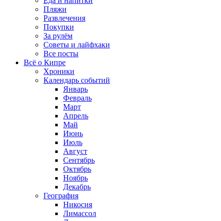
Еда и напитки
Пляжи
Развлечения
Покупки
За рулём
Советы и лайфхаки
Все посты
Всё о Кипре
Хроники
Календарь событий
Январь
Февраль
Март
Апрель
Май
Июнь
Июль
Август
Сентябрь
Октябрь
Ноябрь
Декабрь
География
Никосия
Лимассол