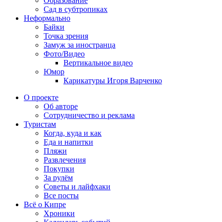
Образование
Сад в субтропиках
Неформально
Байки
Точка зрения
Замуж за иностранца
Фото/Видео
Вертикальное видео
Юмор
Карикатуры Игоря Варченко
О проекте
Об авторе
Сотрудничество и реклама
Туристам
Когда, куда и как
Еда и напитки
Пляжи
Развлечения
Покупки
За рулём
Советы и лайфхаки
Все посты
Всё о Кипре
Хроники