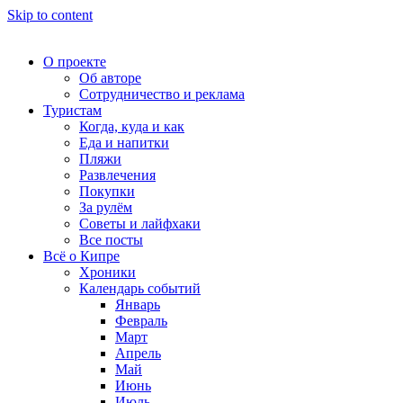
Skip to content
О проекте
Об авторе
Сотрудничество и реклама
Туристам
Когда, куда и как
Еда и напитки
Пляжи
Развлечения
Покупки
За рулём
Советы и лайфхаки
Все посты
Всё о Кипре
Хроники
Календарь событий
Январь
Февраль
Март
Апрель
Май
Июнь
Июль