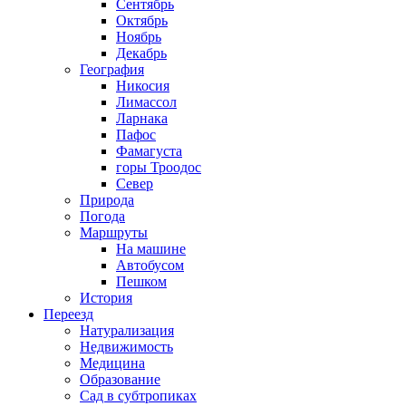
Сентябрь
Октябрь
Ноябрь
Декабрь
География
Никосия
Лимассол
Ларнака
Пафос
Фамагуста
горы Троодос
Север
Природа
Погода
Маршруты
На машине
Автобусом
Пешком
История
Переезд
Натурализация
Недвижимость
Медицина
Образование
Сад в субтропиках