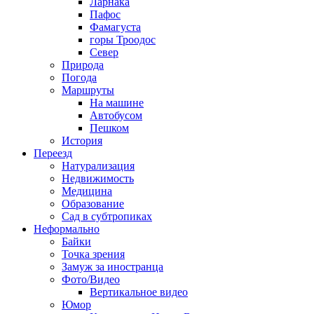
Ларнака
Пафос
Фамагуста
горы Троодос
Север
Природа
Погода
Маршруты
На машине
Автобусом
Пешком
История
Переезд
Натурализация
Недвижимость
Медицина
Образование
Сад в субтропиках
Неформально
Байки
Точка зрения
Замуж за иностранца
Фото/Видео
Вертикальное видео
Юмор