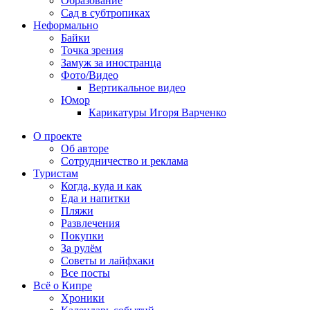
Образование
Сад в субтропиках
Неформально
Байки
Точка зрения
Замуж за иностранца
Фото/Видео
Вертикальное видео
Юмор
Карикатуры Игоря Варченко
О проекте
Об авторе
Сотрудничество и реклама
Туристам
Когда, куда и как
Еда и напитки
Пляжи
Развлечения
Покупки
За рулём
Советы и лайфхаки
Все посты
Всё о Кипре
Хроники