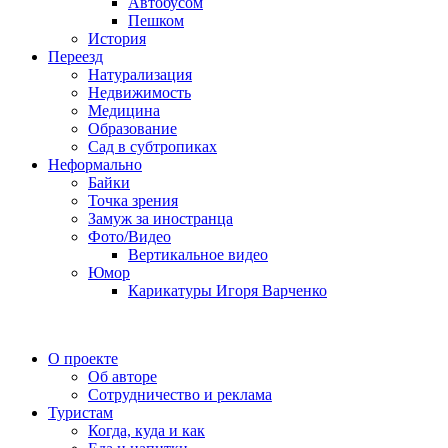
Автобусом
Пешком
История
Переезд
Натурализация
Недвижимость
Медицина
Образование
Сад в субтропиках
Неформально
Байки
Точка зрения
Замуж за иностранца
Фото/Видео
Вертикальное видео
Юмор
Карикатуры Игоря Варченко
О проекте
Об авторе
Сотрудничество и реклама
Туристам
Когда, куда и как