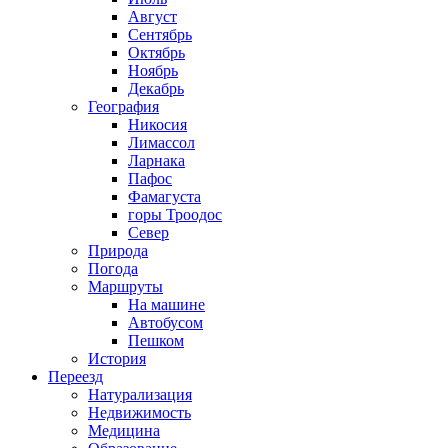
Август
Сентябрь
Октябрь
Ноябрь
Декабрь
География
Никосия
Лимассол
Ларнака
Пафос
Фамагуста
горы Троодос
Север
Природа
Погода
Маршруты
На машине
Автобусом
Пешком
История
Переезд
Натурализация
Недвижимость
Медицина