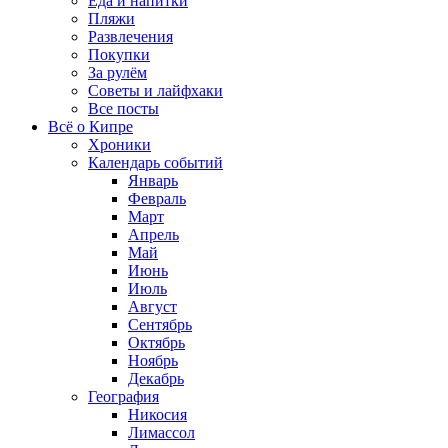
Еда и напитки
Пляжи
Развлечения
Покупки
За рулём
Советы и лайфхаки
Все посты
Всё о Кипре
Хроники
Календарь событий
Январь
Февраль
Март
Апрель
Май
Июнь
Июль
Август
Сентябрь
Октябрь
Ноябрь
Декабрь
География
Никосия
Лимассол