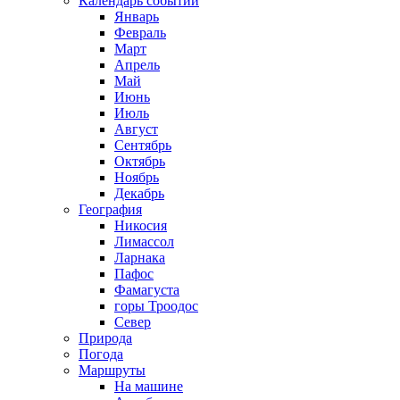
Календарь событий
Январь
Февраль
Март
Апрель
Май
Июнь
Июль
Август
Сентябрь
Октябрь
Ноябрь
Декабрь
География
Никосия
Лимассол
Ларнака
Пафос
Фамагуста
горы Троодос
Север
Природа
Погода
Маршруты
На машине