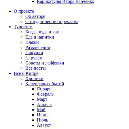
Карикатуры Игоря Варченко
О проекте
Об авторе
Сотрудничество и реклама
Туристам
Когда, куда и как
Еда и напитки
Пляжи
Развлечения
Покупки
За рулём
Советы и лайфхаки
Все посты
Всё о Кипре
Хроники
Календарь событий
Январь
Февраль
Март
Апрель
Май
Июнь
Июль
Август