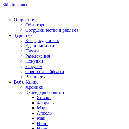
Skip to content
О проекте
Об авторе
Сотрудничество и реклама
Туристам
Когда, куда и как
Еда и напитки
Пляжи
Развлечения
Покупки
За рулём
Советы и лайфхаки
Все посты
Всё о Кипре
Хроники
Календарь событий
Январь
Февраль
Март
Апрель
Май
Июнь
Июль