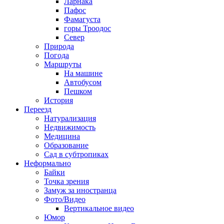
Ларнака
Пафос
Фамагуста
горы Троодос
Север
Природа
Погода
Маршруты
На машине
Автобусом
Пешком
История
Переезд
Натурализация
Недвижимость
Медицина
Образование
Сад в субтропиках
Неформально
Байки
Точка зрения
Замуж за иностранца
Фото/Видео
Вертикальное видео
Юмор