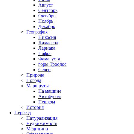
Август
Сентябрь
Октябрь
Ноябрь
Декабрь
География
Никосия
Лимассол
Ларнака
Пафос
Фамагуста
горы Троодос
Север
Природа
Погода
Маршруты
На машине
Автобусом
Пешком
История
Переезд
Натурализация
Недвижимость
Медицина