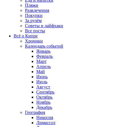
Еда и напитки
Пляжи
Развлечения
Покупки
За рулём
Советы и лайфхаки
Все посты
Всё о Кипре
Хроники
Календарь событий
Январь
Февраль
Март
Апрель
Май
Июнь
Июль
Август
Сентябрь
Октябрь
Ноябрь
Декабрь
География
Никосия
Лимассол