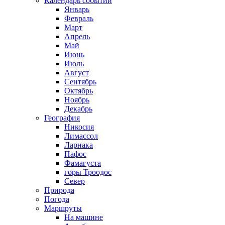
Календарь событий
Январь
Февраль
Март
Апрель
Май
Июнь
Июль
Август
Сентябрь
Октябрь
Ноябрь
Декабрь
География
Никосия
Лимассол
Ларнака
Пафос
Фамагуста
горы Троодос
Север
Природа
Погода
Маршруты
На машине