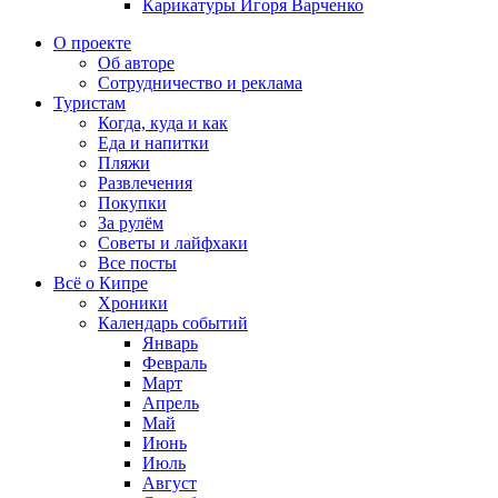
Карикатуры Игоря Варченко
О проекте
Об авторе
Сотрудничество и реклама
Туристам
Когда, куда и как
Еда и напитки
Пляжи
Развлечения
Покупки
За рулём
Советы и лайфхаки
Все посты
Всё о Кипре
Хроники
Календарь событий
Январь
Февраль
Март
Апрель
Май
Июнь
Июль
Август