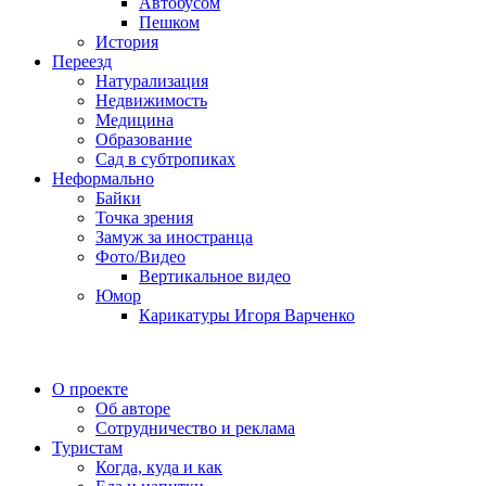
Автобусом
Пешком
История
Переезд
Натурализация
Недвижимость
Медицина
Образование
Сад в субтропиках
Неформально
Байки
Точка зрения
Замуж за иностранца
Фото/Видео
Вертикальное видео
Юмор
Карикатуры Игоря Варченко
О проекте
Об авторе
Сотрудничество и реклама
Туристам
Когда, куда и как