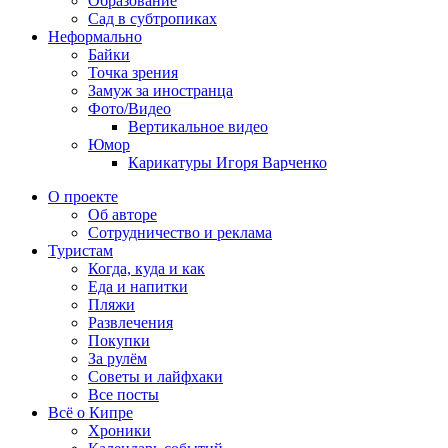
Образование
Сад в субтропиках
Неформально
Байки
Точка зрения
Замуж за иностранца
Фото/Видео
Вертикальное видео
Юмор
Карикатуры Игоря Варченко
О проекте
Об авторе
Сотрудничество и реклама
Туристам
Когда, куда и как
Еда и напитки
Пляжи
Развлечения
Покупки
За рулём
Советы и лайфхаки
Все посты
Всё о Кипре
Хроники