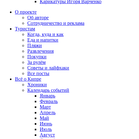
Карикатуры Игоря Варченко
О проекте
Об авторе
Сотрудничество и реклама
Туристам
Когда, куда и как
Еда и напитки
Пляжи
Развлечения
Покупки
За рулём
Советы и лайфхаки
Все посты
Всё о Кипре
Хроники
Календарь событий
Январь
Февраль
Март
Апрель
Май
Июнь
Июль
Август