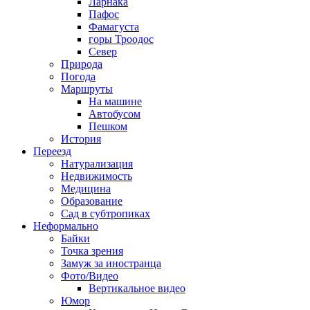
Ларнака
Пафос
Фамагуста
горы Троодос
Север
Природа
Погода
Маршруты
На машине
Автобусом
Пешком
История
Переезд
Натурализация
Недвижимость
Медицина
Образование
Сад в субтропиках
Неформально
Байки
Точка зрения
Замуж за иностранца
Фото/Видео
Вертикальное видео
Юмор