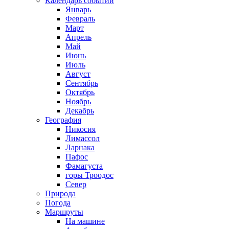
Календарь событий
Январь
Февраль
Март
Апрель
Май
Июнь
Июль
Август
Сентябрь
Октябрь
Ноябрь
Декабрь
География
Никосия
Лимассол
Ларнака
Пафос
Фамагуста
горы Троодос
Север
Природа
Погода
Маршруты
На машине