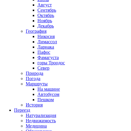
Август
Сентябрь
Октябрь
Ноябрь
Декабрь
География
Никосия
Лимассол
Ларнака
Пафос
Фамагуста
горы Троодос
Север
Природа
Погода
Маршруты
На машине
Автобусом
Пешком
История
Переезд
Натурализация
Недвижимость
Медицина