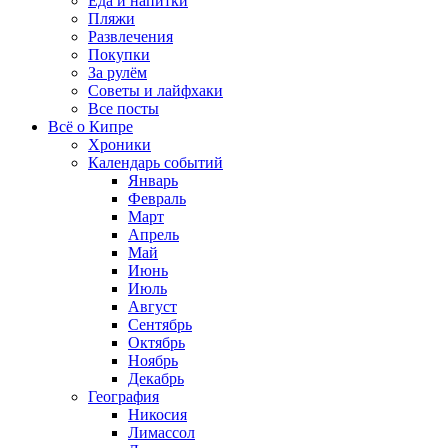
Еда и напитки
Пляжи
Развлечения
Покупки
За рулём
Советы и лайфхаки
Все посты
Всё о Кипре
Хроники
Календарь событий
Январь
Февраль
Март
Апрель
Май
Июнь
Июль
Август
Сентябрь
Октябрь
Ноябрь
Декабрь
География
Никосия
Лимассол