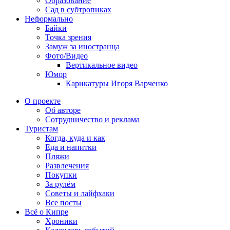
Образование
Сад в субтропиках
Неформально
Байки
Точка зрения
Замуж за иностранца
Фото/Видео
Вертикальное видео
Юмор
Карикатуры Игоря Варченко
О проекте
Об авторе
Сотрудничество и реклама
Туристам
Когда, куда и как
Еда и напитки
Пляжи
Развлечения
Покупки
За рулём
Советы и лайфхаки
Все посты
Всё о Кипре
Хроники