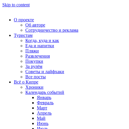
Skip to content
О проекте
Об авторе
Сотрудничество и реклама
Туристам
Когда, куда и как
Еда и напитки
Пляжи
Развлечения
Покупки
За рулём
Советы и лайфхаки
Все посты
Всё о Кипре
Хроники
Календарь событий
Январь
Февраль
Март
Апрель
Май
Июнь
Июль