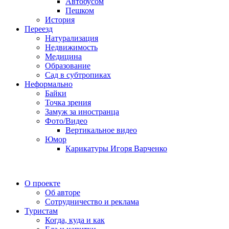
Автобусом
Пешком
История
Переезд
Натурализация
Недвижимость
Медицина
Образование
Сад в субтропиках
Неформально
Байки
Точка зрения
Замуж за иностранца
Фото/Видео
Вертикальное видео
Юмор
Карикатуры Игоря Варченко
О проекте
Об авторе
Сотрудничество и реклама
Туристам
Когда, куда и как