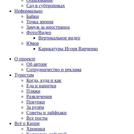
Образование
Сад в субтропиках
Неформально
Байки
Точка зрения
Замуж за иностранца
Фото/Видео
Вертикальное видео
Юмор
Карикатуры Игоря Варченко
О проекте
Об авторе
Сотрудничество и реклама
Туристам
Когда, куда и как
Еда и напитки
Пляжи
Развлечения
Покупки
За рулём
Советы и лайфхаки
Все посты
Всё о Кипре
Хроники