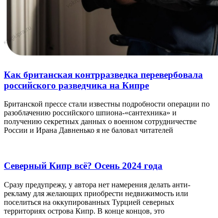
Как британская контрразведка перевербовала
российского разведчика на Кипре
Британской прессе стали известны подробности операции по
разоблачению российского шпиона-«сантехника» и
получению секретных данных о военном сотрудничестве
России и Ирана Давненько я не баловал читателей
Северный Кипр всё? Осень 2024 года
Сразу предупрежу, у автора нет намерения делать анти-
рекламу для желающих приобрести недвижимость или
поселиться на оккупированных Турцией северных
территориях острова Кипр. В конце концов, это