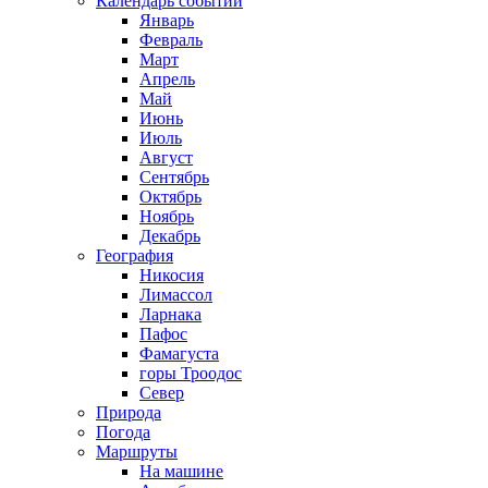
Календарь событий
Январь
Февраль
Март
Апрель
Май
Июнь
Июль
Август
Сентябрь
Октябрь
Ноябрь
Декабрь
География
Никосия
Лимассол
Ларнака
Пафос
Фамагуста
горы Троодос
Север
Природа
Погода
Маршруты
На машине