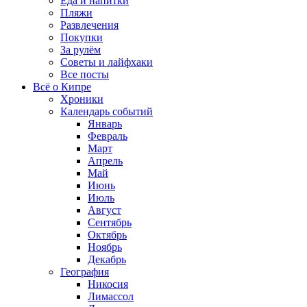
Еда и напитки
Пляжи
Развлечения
Покупки
За рулём
Советы и лайфхаки
Все посты
Всё о Кипре
Хроники
Календарь событий
Январь
Февраль
Март
Апрель
Май
Июнь
Июль
Август
Сентябрь
Октябрь
Ноябрь
Декабрь
География
Никосия
Лимассол