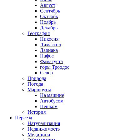
Август
Сентябрь
Октябрь
Ноябрь
Декабрь
География
Никосия
Лимассол
Ларнака
Пафос
Фамагуста
горы Троодос
Север
Природа
Погода
Маршруты
На машине
Автобусом
Пешком
История
Переезд
Натурализация
Недвижимость
Медицина