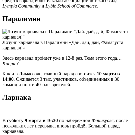
средств в фонд Родительской ассоциации детского сада
Lympia Community
и
Lybie School of Commerce
.
Паралимни
Лозунг карнавала в Паралимни «Дай. дай, дай, Фамагуста
карнавал!»
Здесь карнавал пройдёт уже в 12-й раз. Тема этого года…
Капри
?
Как и в Лимассоле, главный парад состоится
10 марта в
14:00
. Ожидается 3 тыс. участников, объединённых в 30
команд и почти 40 тыс. зрителей.
Ларнака
В
субботу 9 марта в 16:30
по набережной
Финикудэс
, после
нескольких лет перерыва, вновь пройдёт Большой парад
карнавала.