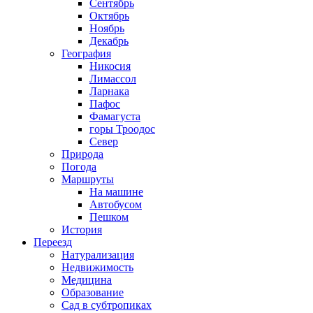
Сентябрь
Октябрь
Ноябрь
Декабрь
География
Никосия
Лимассол
Ларнака
Пафос
Фамагуста
горы Троодос
Север
Природа
Погода
Маршруты
На машине
Автобусом
Пешком
История
Переезд
Натурализация
Недвижимость
Медицина
Образование
Сад в субтропиках