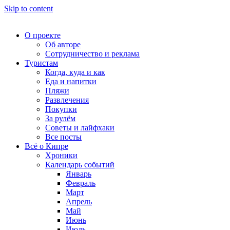
Skip to content
О проекте
Об авторе
Сотрудничество и реклама
Туристам
Когда, куда и как
Еда и напитки
Пляжи
Развлечения
Покупки
За рулём
Советы и лайфхаки
Все посты
Всё о Кипре
Хроники
Календарь событий
Январь
Февраль
Март
Апрель
Май
Июнь
Июль