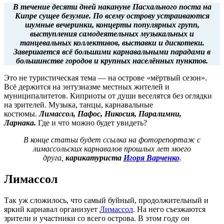
В течение десяти дней накануне Пасхального поста на
Кипре сущее безумие. По всему острову устраиваются
шумные вечеринки, концерты популярных групп,
выступления самодеятельных музыкальных и
танцевальных коллективов, выставки и дискотеки.
Завершается всё большими карнавальными парадами в
большинстве городов и крупных населённых пунктов.
Это не туристическая тема — на острове «мёртвый сезон».
Всё держится на энтузиазме местных жителей и
муниципалитетов. Киприоты от души веселятся без оглядки
на зрителей. Музыка, танцы, карнавальные
костюмы.
Лимассол, Пафос, Никосия, Паралимни,
Ларнака.
Где и что можно будет увидеть?
В конце статьи будет ссылка на фоторепортаж с
лимассольских карнавалов прошлых лет моего
друга,
карикатуриста
Игоря Варченко
.
Лимассол
Так уж сложилось, что самый буйный, продолжительный и
яркий карнавал организует
Лимассол
. На него съезжаются
зрители и участники со всего острова. В этом году он