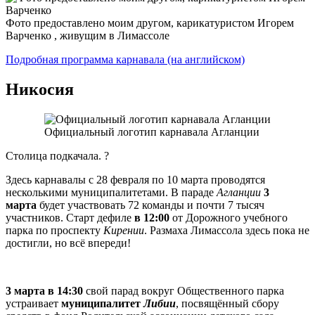
Фото предоставлено моим другом, карикатуристом Игорем
Варченко , живущим в Лимассоле
Подробная программа карнавала (на английском)
Никосия
Официальный логотип карнавала Агланции
Столица подкачала. ?
Здесь карнавалы с 28 февраля по 10 марта проводятся
несколькими муниципалитетами. В параде
Агланции
3
марта
будет участвовать 72 команды и почти 7 тысяч
участников. Старт дефиле
в 12:00
от Дорожного учебного
парка по проспекту
Кирении
. Размаха Лимассола здесь пока не
достигли, но всё впереди!
3 марта в 14:30
свой парад вокруг Общественного парка
устраивает
муниципалитет
Либии
, посвящённый сбору