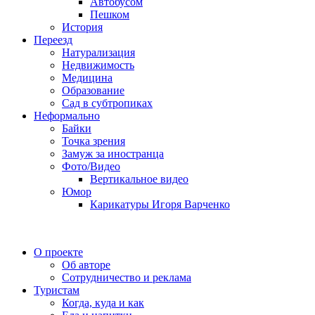
Автобусом
Пешком
История
Переезд
Натурализация
Недвижимость
Медицина
Образование
Сад в субтропиках
Неформально
Байки
Точка зрения
Замуж за иностранца
Фото/Видео
Вертикальное видео
Юмор
Карикатуры Игоря Варченко
О проекте
Об авторе
Сотрудничество и реклама
Туристам
Когда, куда и как