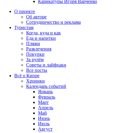
Карикатуры Игоря Варченко
О проекте
Об авторе
Сотрудничество и реклама
Туристам
Когда, куда и как
Еда и напитки
Пляжи
Развлечения
Покупки
За рулём
Советы и лайфхаки
Все посты
Всё о Кипре
Хроники
Календарь событий
Январь
Февраль
Март
Апрель
Май
Июнь
Июль
Август