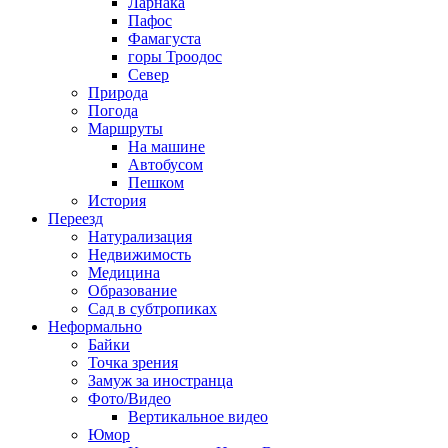
Ларнака
Пафос
Фамагуста
горы Троодос
Север
Природа
Погода
Маршруты
На машине
Автобусом
Пешком
История
Переезд
Натурализация
Недвижимость
Медицина
Образование
Сад в субтропиках
Неформально
Байки
Точка зрения
Замуж за иностранца
Фото/Видео
Вертикальное видео
Юмор