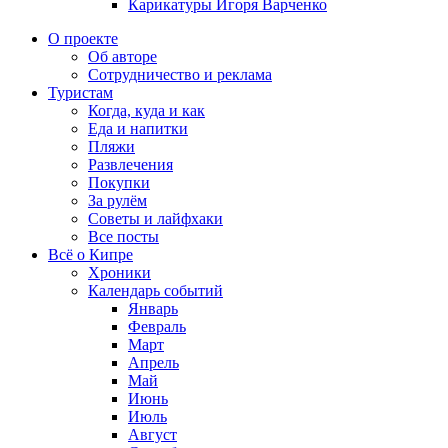
Карикатуры Игоря Варченко
О проекте
Об авторе
Сотрудничество и реклама
Туристам
Когда, куда и как
Еда и напитки
Пляжи
Развлечения
Покупки
За рулём
Советы и лайфхаки
Все посты
Всё о Кипре
Хроники
Календарь событий
Январь
Февраль
Март
Апрель
Май
Июнь
Июль
Август