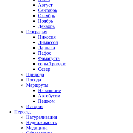
Август
Сентябрь
Октябрь
Ноябрь
Декабрь
География
Никосия
Лимассол
Ларнака
Пафос
Фамагуста
горы Троодос
Север
Природа
Погода
Маршруты
На машине
Автобусом
Пешком
История
Переезд
Натурализация
Недвижимость
Медицина