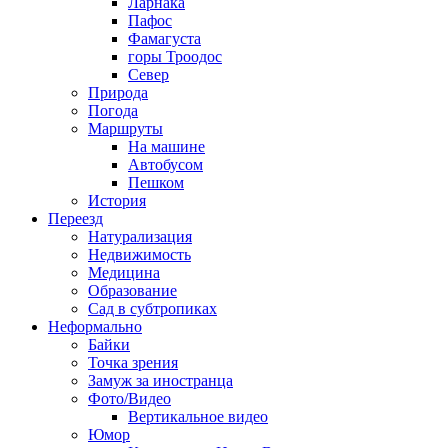
Ларнака
Пафос
Фамагуста
горы Троодос
Север
Природа
Погода
Маршруты
На машине
Автобусом
Пешком
История
Переезд
Натурализация
Недвижимость
Медицина
Образование
Сад в субтропиках
Неформально
Байки
Точка зрения
Замуж за иностранца
Фото/Видео
Вертикальное видео
Юмор