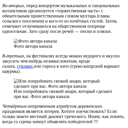
Во-вторых
, перед концертом музыкальных и танцевальных
коллективов организуется «торжественная часть» с
обязательным приветственным словом мухтара (главы
сельского поселения) и кого-то из почётных гостей. Затем,
отмечают отличившихся на общественном поприще
односельчан. Зато сразу после речей — песни и пляски.
Фото автора канала
В-третьих
, на фестивалях всегда можно недорого и вкусно
закусить чем-нибудь незамысловатым, вроде
салата,
сувлаки
или гироса в пите (греко-кипрский вариант
шаурмы).
Или попробовать свежий анари, который сделают
при вас. Фото автора канала
Четвёртым
непременным атрибутом деревенских
праздников является лотерея. Хотите поучаствовать? Если
только знаете местный диалект греческого. Иначе, как понять,
когда со сцены начнут объявлять победителей ??