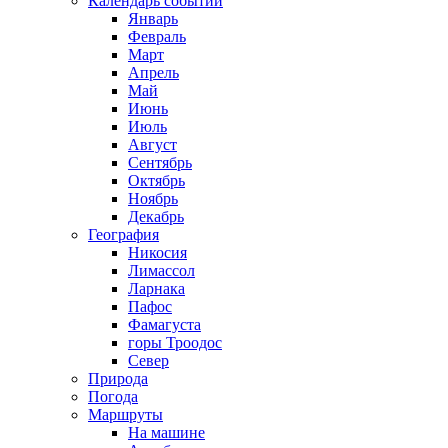
Календарь событий
Январь
Февраль
Март
Апрель
Май
Июнь
Июль
Август
Сентябрь
Октябрь
Ноябрь
Декабрь
География
Никосия
Лимассол
Ларнака
Пафос
Фамагуста
горы Троодос
Север
Природа
Погода
Маршруты
На машине