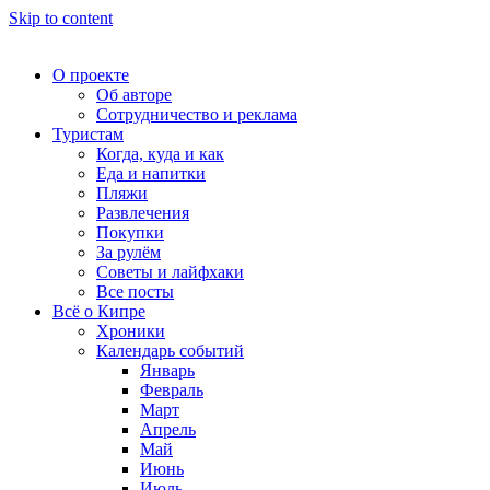
Skip to content
О проекте
Об авторе
Сотрудничество и реклама
Туристам
Когда, куда и как
Еда и напитки
Пляжи
Развлечения
Покупки
За рулём
Советы и лайфхаки
Все посты
Всё о Кипре
Хроники
Календарь событий
Январь
Февраль
Март
Апрель
Май
Июнь
Июль