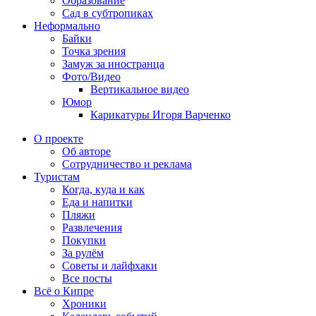
Образование
Сад в субтропиках
Неформально
Байки
Точка зрения
Замуж за иностранца
Фото/Видео
Вертикальное видео
Юмор
Карикатуры Игоря Варченко
О проекте
Об авторе
Сотрудничество и реклама
Туристам
Когда, куда и как
Еда и напитки
Пляжи
Развлечения
Покупки
За рулём
Советы и лайфхаки
Все посты
Всё о Кипре
Хроники