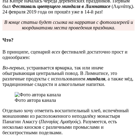
На Кипре началась череда деревенских праздников. Первым
был
Фестиваль цветущего миндаля в Лимнатисе
(Λιμνάτης).
24 февраля 2019 года он прошёл уже в 14-й раз!
В конце статьи будет ссылка на нарратив с фотогалереей и
координатами места проведения праздника.
Что?
В принципе, сценарий
всех
фестивалей достаточно прост и
однообразен:
Во-первых
, устраивается ярмарка, так или иначе
обыгрывающая центральный повод. В Лимнатисе, это
различные продукты с использованием
миндаля
, а также мёд,
традиционные сладости и алкогольные напитки.
Фото автора канала
Отдельно хочу отметить восхитительный хлеб, испечённый
монахинями из расположенного неподалёку монастыря
Панагии Амасгу (
Παναγίας Αμασγούς
). Разумеется, есть
несколько киосков с различными промыслами и
бесхитростными поделками.