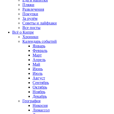
Еда и напитки
Пляжи
Развлечения
Покупки
За рулём
Советы и лайфхаки
Все посты
Всё о Кипре
Хроники
Календарь событий
Январь
Февраль
Март
Апрель
Май
Июнь
Июль
Август
Сентябрь
Октябрь
Ноябрь
Декабрь
География
Никосия
Лимассол