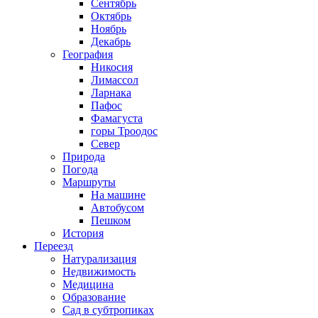
Сентябрь
Октябрь
Ноябрь
Декабрь
География
Никосия
Лимассол
Ларнака
Пафос
Фамагуста
горы Троодос
Север
Природа
Погода
Маршруты
На машине
Автобусом
Пешком
История
Переезд
Натурализация
Недвижимость
Медицина
Образование
Сад в субтропиках