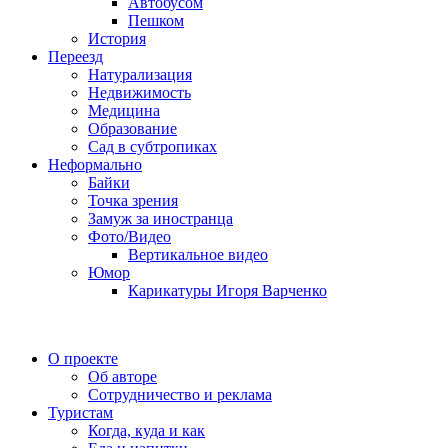
Автобусом
Пешком
История
Переезд
Натурализация
Недвижимость
Медицина
Образование
Сад в субтропиках
Неформально
Байки
Точка зрения
Замуж за иностранца
Фото/Видео
Вертикальное видео
Юмор
Карикатуры Игоря Варченко
О проекте
Об авторе
Сотрудничество и реклама
Туристам
Когда, куда и как