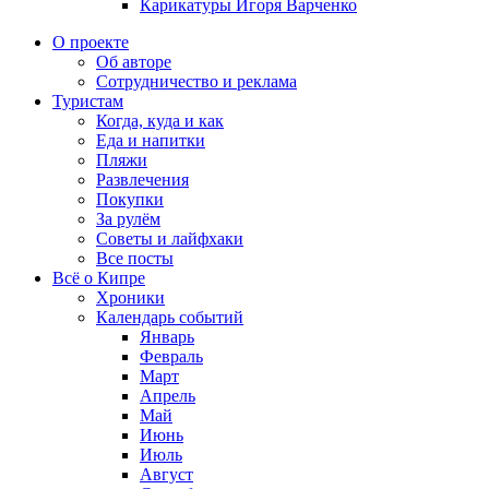
Карикатуры Игоря Варченко
О проекте
Об авторе
Сотрудничество и реклама
Туристам
Когда, куда и как
Еда и напитки
Пляжи
Развлечения
Покупки
За рулём
Советы и лайфхаки
Все посты
Всё о Кипре
Хроники
Календарь событий
Январь
Февраль
Март
Апрель
Май
Июнь
Июль
Август