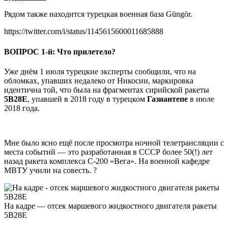
Рядом также находится турецкая военная база Güngör.
https://twitter.com/i/status/1145615600011685888
ВОПРОС 1-й:
Что прилетело?
Уже днём 1 июля турецкие эксперты сообщили, что на
обломках, упавших недалеко от Никосии, маркировка
идентична той, что была на фрагментах сирийской ракеты
5В28Е
, упавшей в 2018 году в турецком
Газиантепе
в июле
2018 года.
Мне было ясно ещё после просмотра ночной телетрансляции с
места событий — это разработанная в СССР более 50(!) лет
назад ракета комплекса С-200 «Вега». На военной кафедре
МВТУ учили на совесть. ?
На кадре — отсек маршевого жидкостного двигателя ракеты
5В28Е