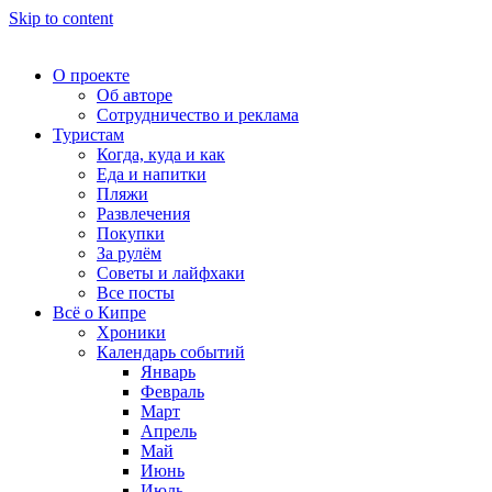
Skip to content
О проекте
Об авторе
Сотрудничество и реклама
Туристам
Когда, куда и как
Еда и напитки
Пляжи
Развлечения
Покупки
За рулём
Советы и лайфхаки
Все посты
Всё о Кипре
Хроники
Календарь событий
Январь
Февраль
Март
Апрель
Май
Июнь
Июль