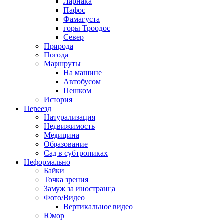
Ларнака
Пафос
Фамагуста
горы Троодос
Север
Природа
Погода
Маршруты
На машине
Автобусом
Пешком
История
Переезд
Натурализация
Недвижимость
Медицина
Образование
Сад в субтропиках
Неформально
Байки
Точка зрения
Замуж за иностранца
Фото/Видео
Вертикальное видео
Юмор