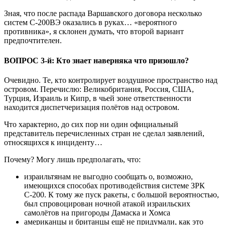
Зная, что после распада Варшавского договора несколько
систем C-200ВЭ оказались в руках… «вероятного
противника», я склонен думать, что второй вариант
предпочтителен.
ВОПРОС 3-й:
Кто знает наверняка что призошло?
Очевидно. Те, кто контролирует воздушное пространство над
островом. Перечислю: Великобритания, Россия, США,
Турция, Израиль и Кипр, в чьей зоне ответственности
находится диспетчеризация полётов над островом.
Что характерно, до сих пор ни один официальный
представитель перечисленных стран не сделал заявлений,
относящихся к инциденту…
Почему? Могу лишь предполагать, что:
израильтянам не выгодно сообщать о, возможно,
имеющихся способах противодействия системе ЗРК
С-200. К тому же пуск ракеты, с большой вероятностью,
был спровоцирован ночной атакой израильских
самолётов на пригороды Дамаска и Хомса
американцы и британцы ещё не придумали, как это