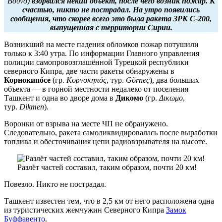
Βουνό)
взорвался некий объект, после чего возник пожар. К
счастью, никто не пострадал. На утро появились
сообщения, что скорее всего это была ракета ЗРК С-200,
выпущенная с территории Сирии.
Возникший на месте падения обломков пожар потушили
только к 3:40 утра. По информации Главного управления
полиции самопровозглашённой Турецкой республики
северного Кипра, две части ракеты обнаружены в
Корнокипóсе
(гр.
Κορνοκηπός
, тур.
Görneç
), два больших
объекта — в горной местности недалеко от поселения
Ташкент и одна во дворе дома в
Дикомо
(гр.
Δικωμο
,
тур.
Dikmen
).
Воронки от взрыва на месте ЧП не обранужено.
Следовательно, ракета самоликвидировалась после выработки
топлива и обесточивания цепи радиовзрывателя на высоте.
Разлёт частей составил, таким образом, почти 20 км!
Повезло. Никто не пострадал.
Ташкент известен тем, что в 2,5 км от него расположена одна
из туристических жемчужин Северного Кипра
Замок
Буффавенто
.