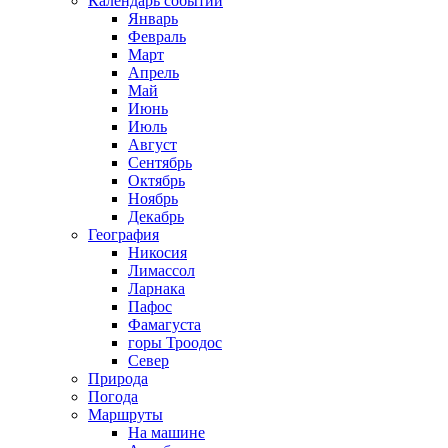
Календарь событий
Январь
Февраль
Март
Апрель
Май
Июнь
Июль
Август
Сентябрь
Октябрь
Ноябрь
Декабрь
География
Никосия
Лимассол
Ларнака
Пафос
Фамагуста
горы Троодос
Север
Природа
Погода
Маршруты
На машине