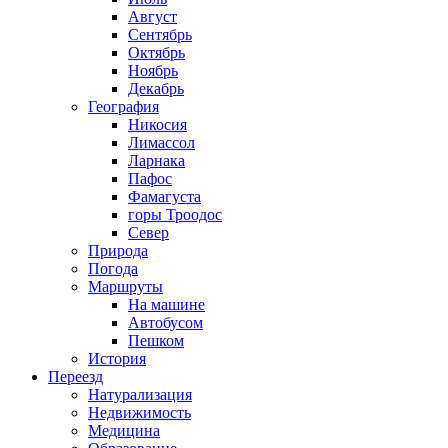
Август
Сентябрь
Октябрь
Ноябрь
Декабрь
География
Никосия
Лимассол
Ларнака
Пафос
Фамагуста
горы Троодос
Север
Природа
Погода
Маршруты
На машине
Автобусом
Пешком
История
Переезд
Натурализация
Недвижимость
Медицина