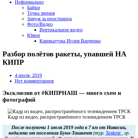
Неформально
Байки
Точка зрения
Замуж за иностранца
Фото/Видео
Вертикальное видео
Юмор
Карикатуры Игоря Варченко
Разбор полётов ракеты, упавшей НА
КИПР
4 июля, 2019
Нет комментариев
Эксклюзив от #КИПРНАШ — много схем и
фотографий
Кадр из видео, распространённого телевидением ТРСК
После полуночи 1 июля 2019 года в 7 км от Никосии,
недалеко от поселения Буно-Ташкент
(тур.
Taşkent
, гр.