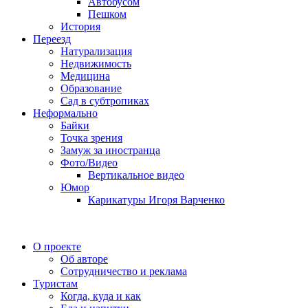
Автобусом
Пешком
История
Переезд
Натурализация
Недвижимость
Медицина
Образование
Сад в субтропиках
Неформально
Байки
Точка зрения
Замуж за иностранца
Фото/Видео
Вертикальное видео
Юмор
Карикатуры Игоря Варченко
О проекте
Об авторе
Сотрудничество и реклама
Туристам
Когда, куда и как