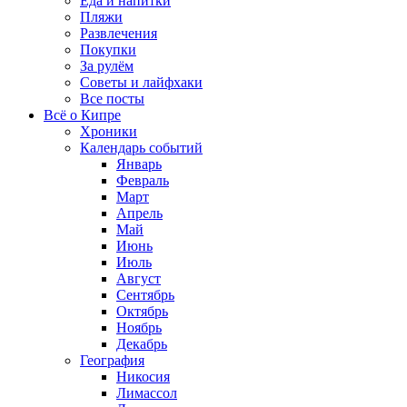
Еда и напитки
Пляжи
Развлечения
Покупки
За рулём
Советы и лайфхаки
Все посты
Всё о Кипре
Хроники
Календарь событий
Январь
Февраль
Март
Апрель
Май
Июнь
Июль
Август
Сентябрь
Октябрь
Ноябрь
Декабрь
География
Никосия
Лимассол