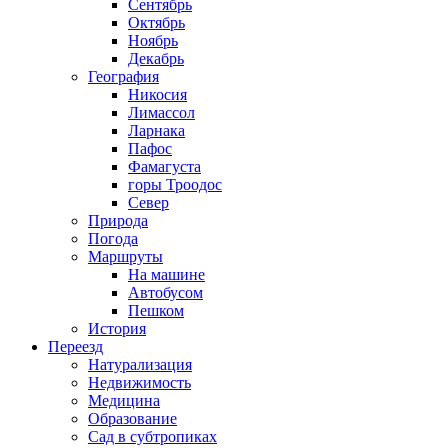
Сентябрь
Октябрь
Ноябрь
Декабрь
География
Никосия
Лимассол
Ларнака
Пафос
Фамагуста
горы Троодос
Север
Природа
Погода
Маршруты
На машине
Автобусом
Пешком
История
Переезд
Натурализация
Недвижимость
Медицина
Образование
Сад в субтропиках