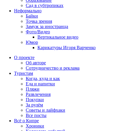
Образование
Сад в субтропиках
Неформально
Байки
Точка зрения
Замуж за иностранца
Фото/Видео
Вертикальное видео
Юмор
Карикатуры Игоря Варченко
О проекте
Об авторе
Сотрудничество и реклама
Туристам
Когда, куда и как
Еда и напитки
Пляжи
Развлечения
Покупки
За рулём
Советы и лайфхаки
Все посты
Всё о Кипре
Хроники