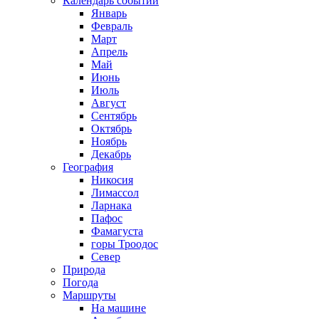
Календарь событий
Январь
Февраль
Март
Апрель
Май
Июнь
Июль
Август
Сентябрь
Октябрь
Ноябрь
Декабрь
География
Никосия
Лимассол
Ларнака
Пафос
Фамагуста
горы Троодос
Север
Природа
Погода
Маршруты
На машине