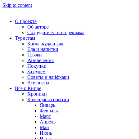
Skip to content
О проекте
Об авторе
Сотрудничество и реклама
Туристам
Когда, куда и как
Еда и напитки
Пляжи
Развлечения
Покупки
За рулём
Советы и лайфхаки
Все посты
Всё о Кипре
Хроники
Календарь событий
Январь
Февраль
Март
Апрель
Май
Июнь
Июль