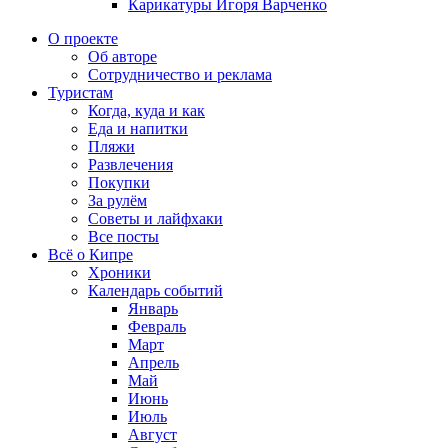
Карикатуры Игоря Варченко
О проекте
Об авторе
Сотрудничество и реклама
Туристам
Когда, куда и как
Еда и напитки
Пляжи
Развлечения
Покупки
За рулём
Советы и лайфхаки
Все посты
Всё о Кипре
Хроники
Календарь событий
Январь
Февраль
Март
Апрель
Май
Июнь
Июль
Август