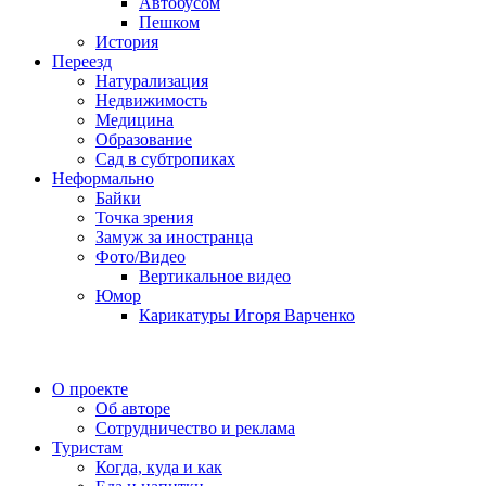
Автобусом
Пешком
История
Переезд
Натурализация
Недвижимость
Медицина
Образование
Сад в субтропиках
Неформально
Байки
Точка зрения
Замуж за иностранца
Фото/Видео
Вертикальное видео
Юмор
Карикатуры Игоря Варченко
О проекте
Об авторе
Сотрудничество и реклама
Туристам
Когда, куда и как