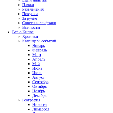
Еда и напитки
Пляжи
Развлечения
Покупки
За рулём
Советы и лайфхаки
Все посты
Всё о Кипре
Хроники
Календарь событий
Январь
Февраль
Март
Апрель
Май
Июнь
Июль
Август
Сентябрь
Октябрь
Ноябрь
Декабрь
География
Никосия
Лимассол