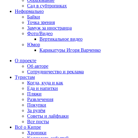
Образование
Сад в субтропиках
Неформально
Байки
Точка зрения
Замуж за иностранца
Фото/Видео
Вертикальное видео
Юмор
Карикатуры Игоря Варченко
О проекте
Об авторе
Сотрудничество и реклама
Туристам
Когда, куда и как
Еда и напитки
Пляжи
Развлечения
Покупки
За рулём
Советы и лайфхаки
Все посты
Всё о Кипре
Хроники