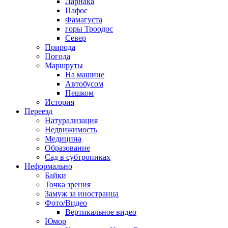
Ларнака
Пафос
Фамагуста
горы Троодос
Север
Природа
Погода
Маршруты
На машине
Автобусом
Пешком
История
Переезд
Натурализация
Недвижимость
Медицина
Образование
Сад в субтропиках
Неформально
Байки
Точка зрения
Замуж за иностранца
Фото/Видео
Вертикальное видео
Юмор