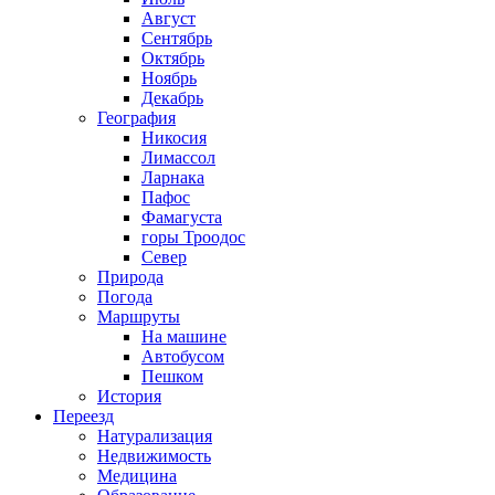
Август
Сентябрь
Октябрь
Ноябрь
Декабрь
География
Никосия
Лимассол
Ларнака
Пафос
Фамагуста
горы Троодос
Север
Природа
Погода
Маршруты
На машине
Автобусом
Пешком
История
Переезд
Натурализация
Недвижимость
Медицина