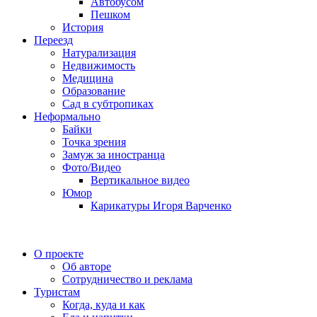
Автобусом
Пешком
История
Переезд
Натурализация
Недвижимость
Медицина
Образование
Сад в субтропиках
Неформально
Байки
Точка зрения
Замуж за иностранца
Фото/Видео
Вертикальное видео
Юмор
Карикатуры Игоря Варченко
О проекте
Об авторе
Сотрудничество и реклама
Туристам
Когда, куда и как