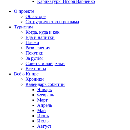
Карикатуры Игоря Варченко
О проекте
Об авторе
Сотрудничество и реклама
Туристам
Когда, куда и как
Еда и напитки
Пляжи
Развлечения
Покупки
За рулём
Советы и лайфхаки
Все посты
Всё о Кипре
Хроники
Календарь событий
Январь
Февраль
Март
Апрель
Май
Июнь
Июль
Август