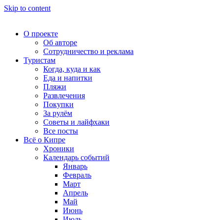
Skip to content
О проекте
Об авторе
Сотрудничество и реклама
Туристам
Когда, куда и как
Еда и напитки
Пляжи
Развлечения
Покупки
За рулём
Советы и лайфхаки
Все посты
Всё о Кипре
Хроники
Календарь событий
Январь
Февраль
Март
Апрель
Май
Июнь
Июль