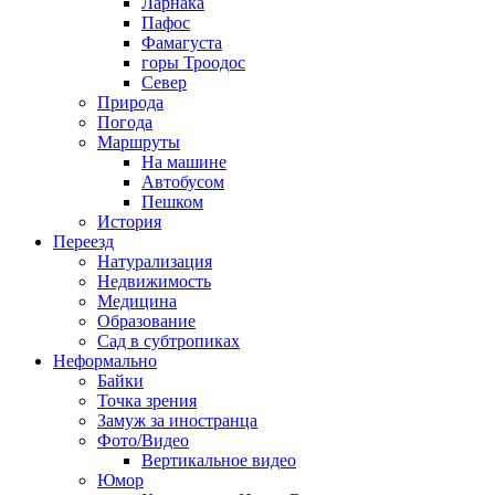
Ларнака
Пафос
Фамагуста
горы Троодос
Север
Природа
Погода
Маршруты
На машине
Автобусом
Пешком
История
Переезд
Натурализация
Недвижимость
Медицина
Образование
Сад в субтропиках
Неформально
Байки
Точка зрения
Замуж за иностранца
Фото/Видео
Вертикальное видео
Юмор