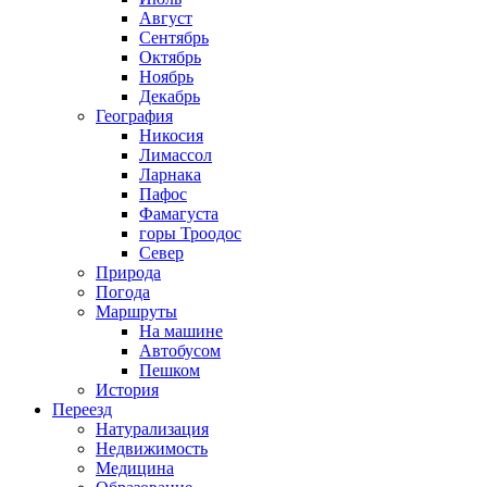
Август
Сентябрь
Октябрь
Ноябрь
Декабрь
География
Никосия
Лимассол
Ларнака
Пафос
Фамагуста
горы Троодос
Север
Природа
Погода
Маршруты
На машине
Автобусом
Пешком
История
Переезд
Натурализация
Недвижимость
Медицина