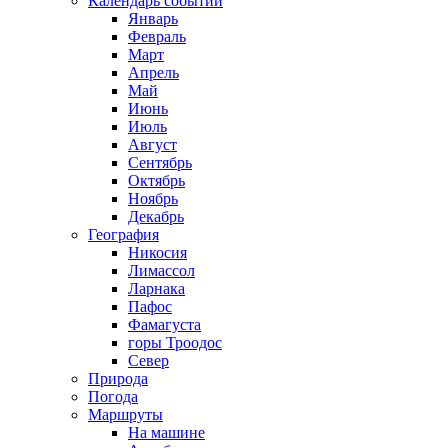
Календарь событий
Январь
Февраль
Март
Апрель
Май
Июнь
Июль
Август
Сентябрь
Октябрь
Ноябрь
Декабрь
География
Никосия
Лимассол
Ларнака
Пафос
Фамагуста
горы Троодос
Север
Природа
Погода
Маршруты
На машине