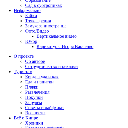
Образование
Сад в субтропиках
Неформально
Байки
Точка зрения
Замуж за иностранца
Фото/Видео
Вертикальное видео
Юмор
Карикатуры Игоря Варченко
О проекте
Об авторе
Сотрудничество и реклама
Туристам
Когда, куда и как
Еда и напитки
Пляжи
Развлечения
Покупки
За рулём
Советы и лайфхаки
Все посты
Всё о Кипре
Хроники