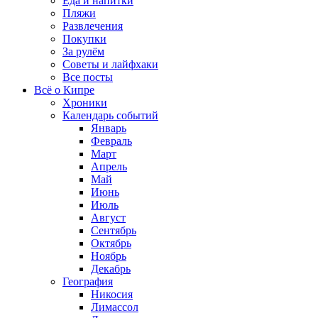
Еда и напитки
Пляжи
Развлечения
Покупки
За рулём
Советы и лайфхаки
Все посты
Всё о Кипре
Хроники
Календарь событий
Январь
Февраль
Март
Апрель
Май
Июнь
Июль
Август
Сентябрь
Октябрь
Ноябрь
Декабрь
География
Никосия
Лимассол