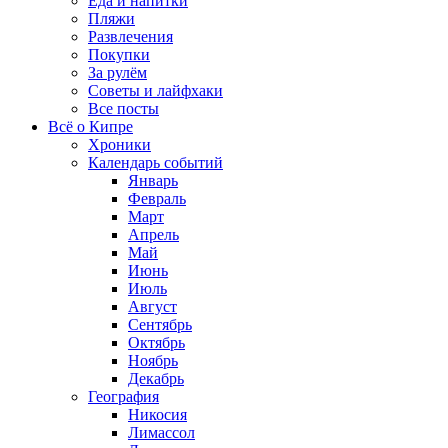
Еда и напитки
Пляжи
Развлечения
Покупки
За рулём
Советы и лайфхаки
Все посты
Всё о Кипре
Хроники
Календарь событий
Январь
Февраль
Март
Апрель
Май
Июнь
Июль
Август
Сентябрь
Октябрь
Ноябрь
Декабрь
География
Никосия
Лимассол