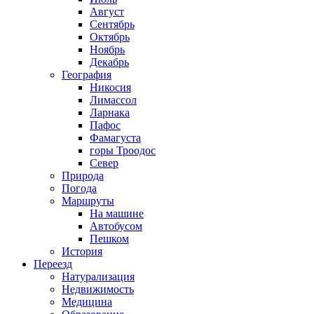
Август
Сентябрь
Октябрь
Ноябрь
Декабрь
География
Никосия
Лимассол
Ларнака
Пафос
Фамагуста
горы Троодос
Север
Природа
Погода
Маршруты
На машине
Автобусом
Пешком
История
Переезд
Натурализация
Недвижимость
Медицина