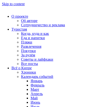
Skip to content
О проекте
Об авторе
Сотрудничество и реклама
Туристам
Когда, куда и как
Еда и напитки
Пляжи
Развлечения
Покупки
За рулём
Советы и лайфхаки
Все посты
Всё о Кипре
Хроники
Календарь событий
Январь
Февраль
Март
Апрель
Май
Июнь
Июль