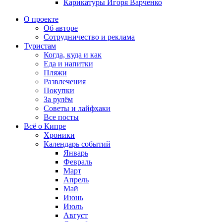
Карикатуры Игоря Варченко
О проекте
Об авторе
Сотрудничество и реклама
Туристам
Когда, куда и как
Еда и напитки
Пляжи
Развлечения
Покупки
За рулём
Советы и лайфхаки
Все посты
Всё о Кипре
Хроники
Календарь событий
Январь
Февраль
Март
Апрель
Май
Июнь
Июль
Август