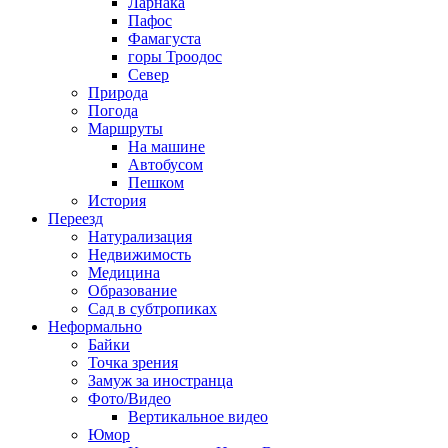
Ларнака
Пафос
Фамагуста
горы Троодос
Север
Природа
Погода
Маршруты
На машине
Автобусом
Пешком
История
Переезд
Натурализация
Недвижимость
Медицина
Образование
Сад в субтропиках
Неформально
Байки
Точка зрения
Замуж за иностранца
Фото/Видео
Вертикальное видео
Юмор