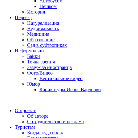
Автобусом
Пешком
История
Переезд
Натурализация
Недвижимость
Медицина
Образование
Сад в субтропиках
Неформально
Байки
Точка зрения
Замуж за иностранца
Фото/Видео
Вертикальное видео
Юмор
Карикатуры Игоря Варченко
О проекте
Об авторе
Сотрудничество и реклама
Туристам
Когда, куда и как