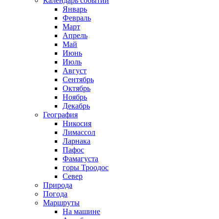
Календарь событий
Январь
Февраль
Март
Апрель
Май
Июнь
Июль
Август
Сентябрь
Октябрь
Ноябрь
Декабрь
География
Никосия
Лимассол
Ларнака
Пафос
Фамагуста
горы Троодос
Север
Природа
Погода
Маршруты
На машине