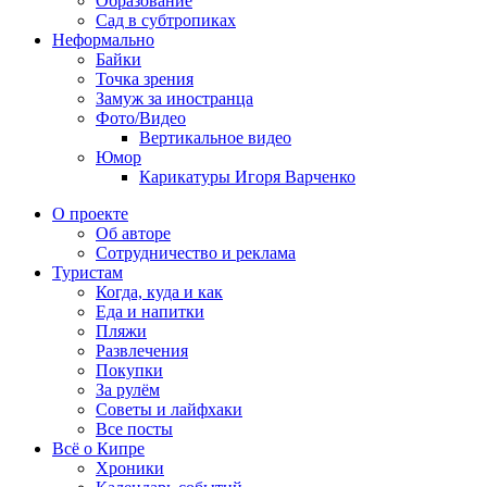
Образование
Сад в субтропиках
Неформально
Байки
Точка зрения
Замуж за иностранца
Фото/Видео
Вертикальное видео
Юмор
Карикатуры Игоря Варченко
О проекте
Об авторе
Сотрудничество и реклама
Туристам
Когда, куда и как
Еда и напитки
Пляжи
Развлечения
Покупки
За рулём
Советы и лайфхаки
Все посты
Всё о Кипре
Хроники