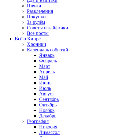
Еда и напитки
Пляжи
Развлечения
Покупки
За рулём
Советы и лайфхаки
Все посты
Всё о Кипре
Хроники
Календарь событий
Январь
Февраль
Март
Апрель
Май
Июнь
Июль
Август
Сентябрь
Октябрь
Ноябрь
Декабрь
География
Никосия
Лимассол