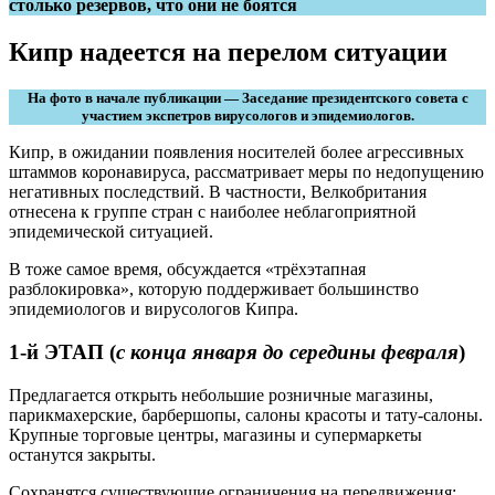
столько резервов, что они не боятся
Кипр надеется на перелом ситуации
На фото в начале публикации — Заседание президентского совета с
участием экспетров вирусологов и эпидемиологов.
Кипр, в ожидании появления носителей более агрессивных
штаммов коронавируса, рассматривает меры по недопущению
негативных последствий. В частности, Велкобритания
отнесена к группе стран с наиболее неблагоприятной
эпидемической ситуацией.
В тоже самое время, обсуждается «трёхэтапная
разблокировка», которую поддерживает большинство
эпидемиологов и вирусологов Кипра.
1-й ЭТАП (
с конца января до середины февраля
)
Предлагается открыть небольшие розничные магазины,
парикмахерские, барбершопы, салоны красоты и тату-салоны.
Крупные торговые центры, магазины и супермаркеты
останутся закрыты.
Сохранятся существующие ограничения на передвижения: