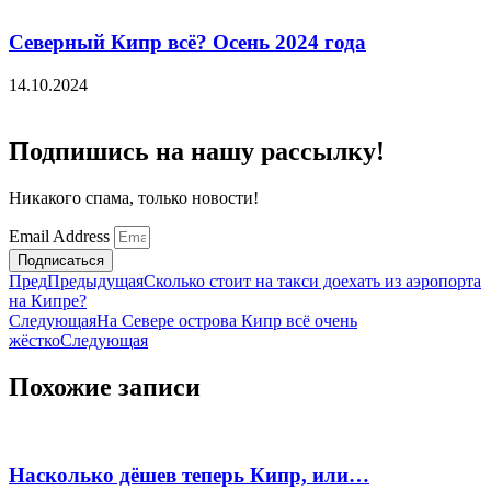
Северный Кипр всё? Осень 2024 года
14.10.2024
Подпишись на нашу рассылку!
Никакого спама, только новости!
Email Address
Подписаться
Пред
Предыдущая
Сколько стоит на такси доехать из аэропорта
на Кипре?
Следующая
На Севере острова Кипр всё очень
жёстко
Следующая
Похожие записи
Насколько дёшев теперь Кипр, или…