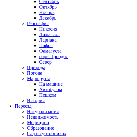
Сентябрь
Октябрь
Ноябрь
Декабрь
География
Никосия
Лимассол
Ларнака
Пафос
Фамагуста
горы Троодос
Север
Природа
Погода
Маршруты
На машине
Автобусом
Пешком
История
Переезд
Натурализация
Недвижимость
Медицина
Образование
Сад в субтропиках