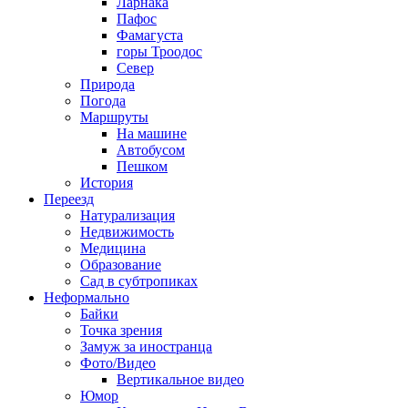
Ларнака
Пафос
Фамагуста
горы Троодос
Север
Природа
Погода
Маршруты
На машине
Автобусом
Пешком
История
Переезд
Натурализация
Недвижимость
Медицина
Образование
Сад в субтропиках
Неформально
Байки
Точка зрения
Замуж за иностранца
Фото/Видео
Вертикальное видео
Юмор