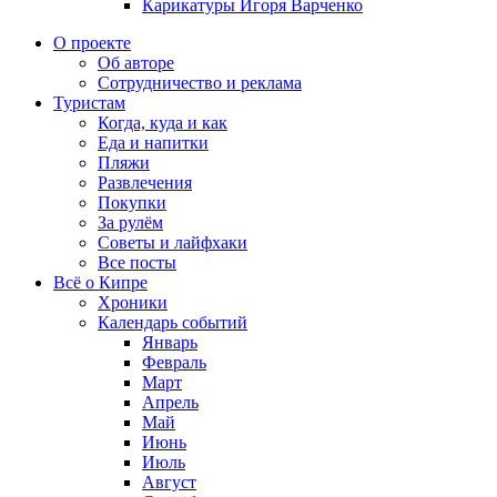
Карикатуры Игоря Варченко
О проекте
Об авторе
Сотрудничество и реклама
Туристам
Когда, куда и как
Еда и напитки
Пляжи
Развлечения
Покупки
За рулём
Советы и лайфхаки
Все посты
Всё о Кипре
Хроники
Календарь событий
Январь
Февраль
Март
Апрель
Май
Июнь
Июль
Август