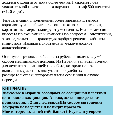
должны отходить от дома более чем на 1 километр без
уважительной причины — за нарушение штраф 500 шекелей
(~126 евро) .
Теперь, в связи с появлением более заразных штаммов
коронавируса — «британского» и «южноафриканского»,
карантинные меры планируют ужесточить. Если комиссия
кнессета по экономике и комиссия по вопросам Конституции,
законодательства и правосудия одобрит решение кабинета
министров, Израиль приостановит международное
авиасообщение.
Останутся грузовые рейсы из-за рубежа и полеты служб
скорой медицинской помощи. Из Израиля выпустят только:
для лечения за границей; по работе, которую нельзя
выполнить удаленно; для участия в судебных
разбирательствах; похоронах члена семьи или в случае
переезда.
КИПРНАШ:
Знакомые в Израиле сообщают об обещанной властями
поголовной вакцинации. А пока, желающие делают
прививку за… 2 тыс. долларов!На скорое завершение
локдауна не надеются и не видят просвета.
Мне интересно, за чей счёт банкет? Неужели у евреев