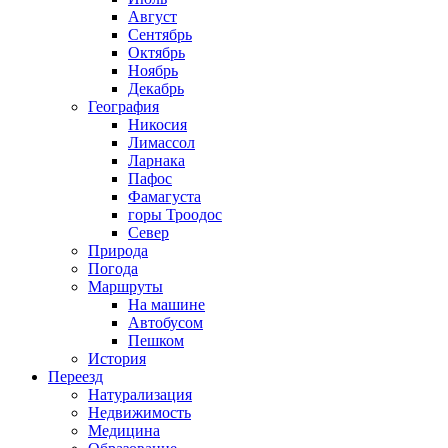
Август
Сентябрь
Октябрь
Ноябрь
Декабрь
География
Никосия
Лимассол
Ларнака
Пафос
Фамагуста
горы Троодос
Север
Природа
Погода
Маршруты
На машине
Автобусом
Пешком
История
Переезд
Натурализация
Недвижимость
Медицина