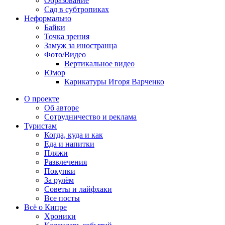
Образование
Сад в субтропиках
Неформально
Байки
Точка зрения
Замуж за иностранца
Фото/Видео
Вертикальное видео
Юмор
Карикатуры Игоря Варченко
О проекте
Об авторе
Сотрудничество и реклама
Туристам
Когда, куда и как
Еда и напитки
Пляжи
Развлечения
Покупки
За рулём
Советы и лайфхаки
Все посты
Всё о Кипре
Хроники