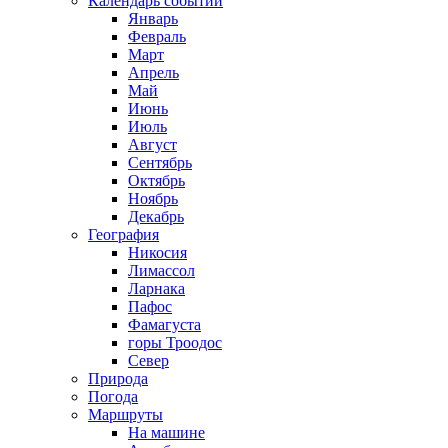
Календарь событий
Январь
Февраль
Март
Апрель
Май
Июнь
Июль
Август
Сентябрь
Октябрь
Ноябрь
Декабрь
География
Никосия
Лимассол
Ларнака
Пафос
Фамагуста
горы Троодос
Север
Природа
Погода
Маршруты
На машине