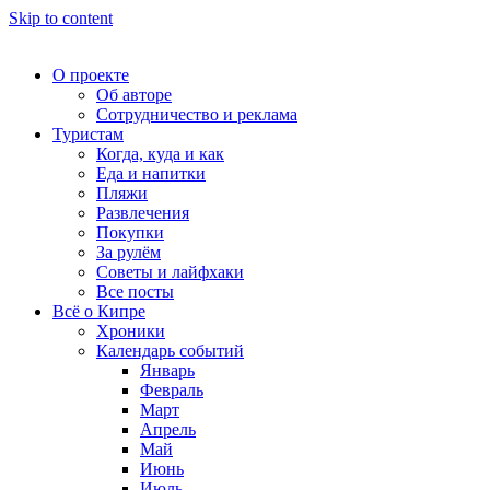
Skip to content
О проекте
Об авторе
Сотрудничество и реклама
Туристам
Когда, куда и как
Еда и напитки
Пляжи
Развлечения
Покупки
За рулём
Советы и лайфхаки
Все посты
Всё о Кипре
Хроники
Календарь событий
Январь
Февраль
Март
Апрель
Май
Июнь
Июль