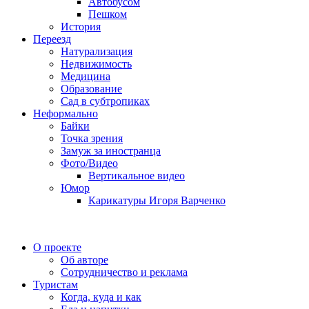
Автобусом
Пешком
История
Переезд
Натурализация
Недвижимость
Медицина
Образование
Сад в субтропиках
Неформально
Байки
Точка зрения
Замуж за иностранца
Фото/Видео
Вертикальное видео
Юмор
Карикатуры Игоря Варченко
О проекте
Об авторе
Сотрудничество и реклама
Туристам
Когда, куда и как