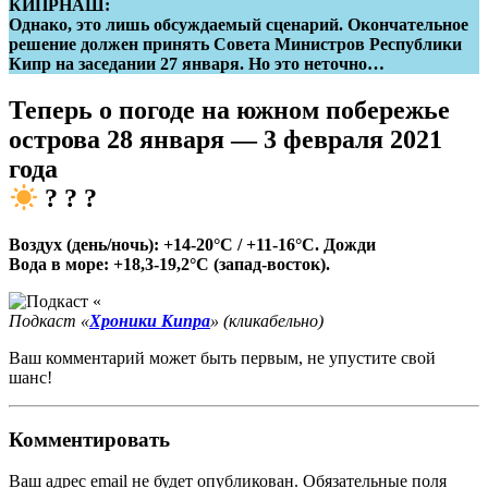
КИПРНАШ:
Однако, это лишь обсуждаемый сценарий. Окончательное
решение должен принять Совета Министров Республики
Кипр на заседании 27 января. Но это неточно…
Теперь о погоде на южном побережье
острова
28 января — 3 февраля 2021
года
? ? ?
Воздух (день/ночь): +14-20°C / +11-16°C. Дожди
Вода в море: +18,3-19,2°C (запад-восток).
Подкаст «
Хроники Кипра
» (кликабельно)
Ваш комментарий может быть первым, не упустите свой
шанс!
Комментировать
Ваш адрес email не будет опубликован.
Обязательные поля