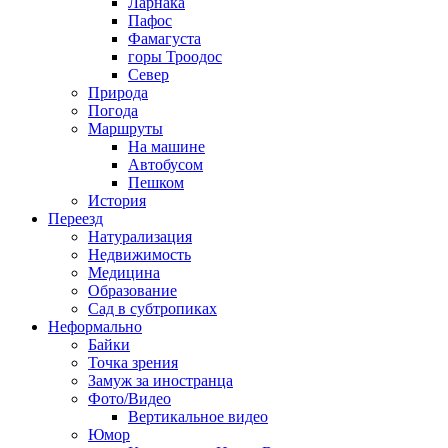
Ларнака
Пафос
Фамагуста
горы Троодос
Север
Природа
Погода
Маршруты
На машине
Автобусом
Пешком
История
Переезд
Натурализация
Недвижимость
Медицина
Образование
Сад в субтропиках
Неформально
Байки
Точка зрения
Замуж за иностранца
Фото/Видео
Вертикальное видео
Юмор