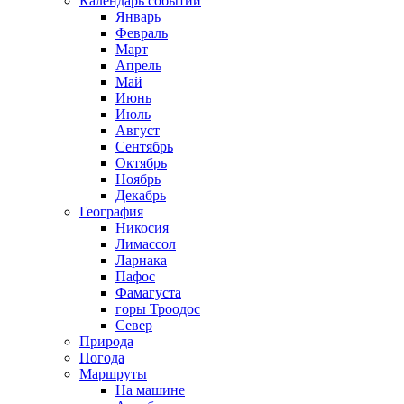
Календарь событий
Январь
Февраль
Март
Апрель
Май
Июнь
Июль
Август
Сентябрь
Октябрь
Ноябрь
Декабрь
География
Никосия
Лимассол
Ларнака
Пафос
Фамагуста
горы Троодос
Север
Природа
Погода
Маршруты
На машине