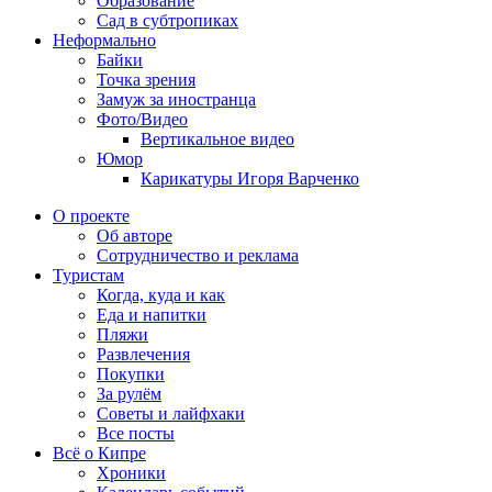
Образование
Сад в субтропиках
Неформально
Байки
Точка зрения
Замуж за иностранца
Фото/Видео
Вертикальное видео
Юмор
Карикатуры Игоря Варченко
О проекте
Об авторе
Сотрудничество и реклама
Туристам
Когда, куда и как
Еда и напитки
Пляжи
Развлечения
Покупки
За рулём
Советы и лайфхаки
Все посты
Всё о Кипре
Хроники