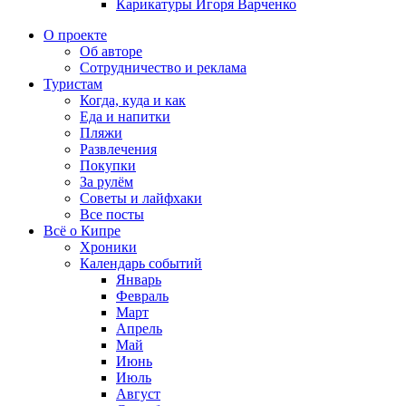
Карикатуры Игоря Варченко
О проекте
Об авторе
Сотрудничество и реклама
Туристам
Когда, куда и как
Еда и напитки
Пляжи
Развлечения
Покупки
За рулём
Советы и лайфхаки
Все посты
Всё о Кипре
Хроники
Календарь событий
Январь
Февраль
Март
Апрель
Май
Июнь
Июль
Август