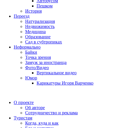
Автобусом
Пешком
История
Переезд
Натурализация
Недвижимость
Медицина
Образование
Сад в субтропиках
Неформально
Байки
Точка зрения
Замуж за иностранца
Фото/Видео
Вертикальное видео
Юмор
Карикатуры Игоря Варченко
О проекте
Об авторе
Сотрудничество и реклама
Туристам
Когда, куда и как