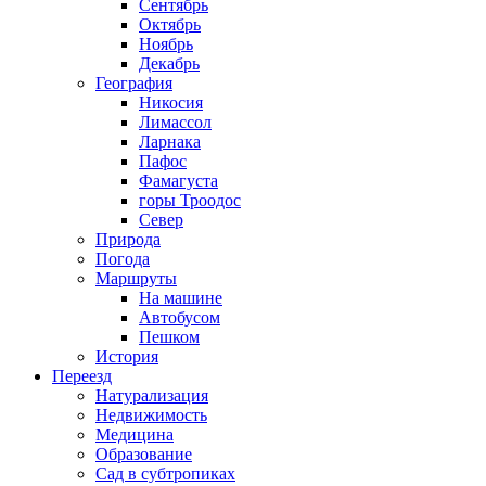
Сентябрь
Октябрь
Ноябрь
Декабрь
География
Никосия
Лимассол
Ларнака
Пафос
Фамагуста
горы Троодос
Север
Природа
Погода
Маршруты
На машине
Автобусом
Пешком
История
Переезд
Натурализация
Недвижимость
Медицина
Образование
Сад в субтропиках