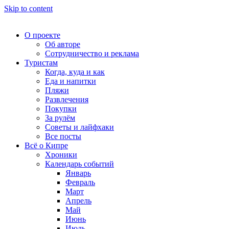
Skip to content
О проекте
Об авторе
Сотрудничество и реклама
Туристам
Когда, куда и как
Еда и напитки
Пляжи
Развлечения
Покупки
За рулём
Советы и лайфхаки
Все посты
Всё о Кипре
Хроники
Календарь событий
Январь
Февраль
Март
Апрель
Май
Июнь
Июль