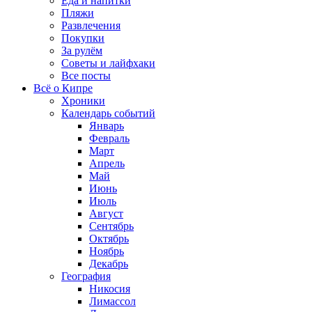
Еда и напитки
Пляжи
Развлечения
Покупки
За рулём
Советы и лайфхаки
Все посты
Всё о Кипре
Хроники
Календарь событий
Январь
Февраль
Март
Апрель
Май
Июнь
Июль
Август
Сентябрь
Октябрь
Ноябрь
Декабрь
География
Никосия
Лимассол