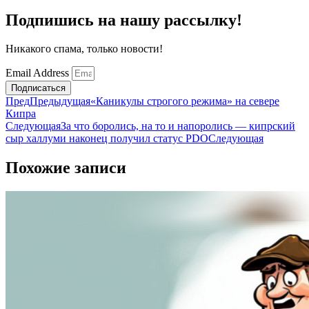
Подпишись на нашу рассылку!
Никакого спама, только новости!
Email Address
Подписаться
Пред
Предыдущая
«Каникулы строгого режима» на севере
Кипра
Следующая
За что боролись, на то и напоролись — кипрский
сыр халлуми наконец получил статус PDO
Следующая
Похожие записи