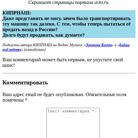
Скриншот страницы портала avto.ru
КИПРНАШ:
Даже представить не могу, зачем было транспортировать
эту машину так далеко. С тем, чтобы теперь пытаться её
продать назад в Россию?
Долго будут продавать, как думаете?
Подкасты автора КИПРНАШ на Яндекс.Музыка:
«
Хроники Кипра
» и «
Байки
под водовку
» (кликабельно)
Ваш комментарий может быть первым, не упустите свой
шанс!
Комментировать
Ваш адрес email не будет опубликован.
Обязательные поля
помечены
*