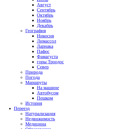
Август
Сентябрь
Октябрь
Ноябрь
Декабрь
География
Никосия
Лимассол
Ларнака
Пафос
Фамагуста
горы Троодос
Север
Природа
Погода
Маршруты
На машине
Автобусом
Пешком
История
Переезд
Натурализация
Недвижимость
Медицина