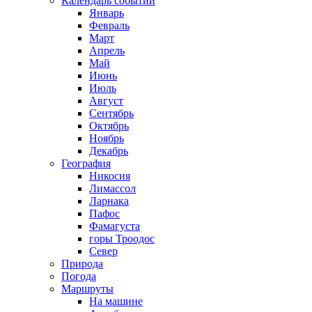
Календарь событий
Январь
Февраль
Март
Апрель
Май
Июнь
Июль
Август
Сентябрь
Октябрь
Ноябрь
Декабрь
География
Никосия
Лимассол
Ларнака
Пафос
Фамагуста
горы Троодос
Север
Природа
Погода
Маршруты
На машине