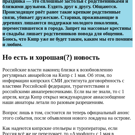
праздника — это сплошные застолья с родственниками и
близкими друзьями. Ездять друг к другу. Общаются.
Происходящее рвёт ранее такие крепкие родственные
связи, убивает дружеские. Старики, проживающие в
деревнях лишаются поддержки молодого поколения,
переместившегося в города. Запрет на массовые крестины
и свадьбы лишает родственников повода для общения.
Боюсь, что Кипр уже не будет таким, каким мы его помним
и любим.
Но есть и хорошая(?) новость
Российские власти наконец близки к возобновлению
регулярных авиарейсов на Кипр с 1 мая. Об этом, по
информации кипрских СМИ достигнута договорённость с
властями Российской федерации, турагентствами и
российскими авиаперевозчиками. Если вы не знали, то с 1
апреля, когда Кипр открыл международное авиасообщение
наши авиаторы летали по разовым разрешениям.
Вопрос лишь в том, состоится ли теперь официальный анонс
этого события, после объявления нового локдауна на острове.
Как надеются кипрские отельеры и туроператоры, если
Россия всё же не передумает, то «Аэрофлот» с 1 мая в