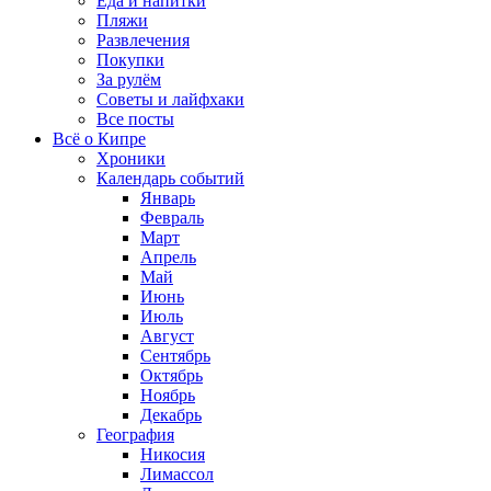
Еда и напитки
Пляжи
Развлечения
Покупки
За рулём
Советы и лайфхаки
Все посты
Всё о Кипре
Хроники
Календарь событий
Январь
Февраль
Март
Апрель
Май
Июнь
Июль
Август
Сентябрь
Октябрь
Ноябрь
Декабрь
География
Никосия
Лимассол