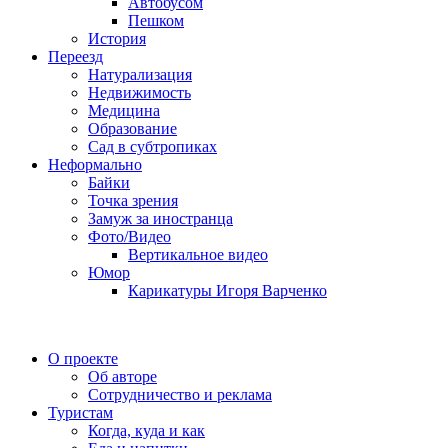
Автобусом
Пешком
История
Переезд
Натурализация
Недвижимость
Медицина
Образование
Сад в субтропиках
Неформально
Байки
Точка зрения
Замуж за иностранца
Фото/Видео
Вертикальное видео
Юмор
Карикатуры Игоря Варченко
О проекте
Об авторе
Сотрудничество и реклама
Туристам
Когда, куда и как