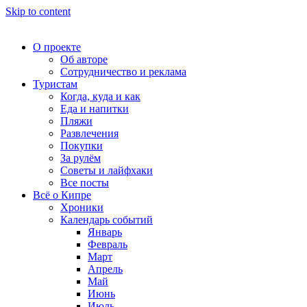
Skip to content
О проекте
Об авторе
Сотрудничество и реклама
Туристам
Когда, куда и как
Еда и напитки
Пляжи
Развлечения
Покупки
За рулём
Советы и лайфхаки
Все посты
Всё о Кипре
Хроники
Календарь событий
Январь
Февраль
Март
Апрель
Май
Июнь
Июль