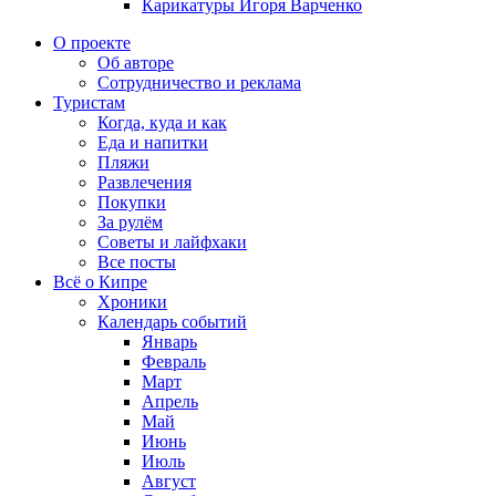
Карикатуры Игоря Варченко
О проекте
Об авторе
Сотрудничество и реклама
Туристам
Когда, куда и как
Еда и напитки
Пляжи
Развлечения
Покупки
За рулём
Советы и лайфхаки
Все посты
Всё о Кипре
Хроники
Календарь событий
Январь
Февраль
Март
Апрель
Май
Июнь
Июль
Август