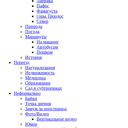
Ларнака
Пафос
Фамагуста
горы Троодос
Север
Природа
Погода
Маршруты
На машине
Автобусом
Пешком
История
Переезд
Натурализация
Недвижимость
Медицина
Образование
Сад в субтропиках
Неформально
Байки
Точка зрения
Замуж за иностранца
Фото/Видео
Вертикальное видео
Юмор