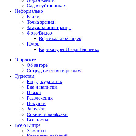
Образование
Сад в субтропиках
Неформально
Байки
Точка зрения
Замуж за иностранца
Фото/Видео
Вертикальное видео
Юмор
Карикатуры Игоря Варченко
О проекте
Об авторе
Сотрудничество и реклама
Туристам
Когда, куда и как
Еда и напитки
Пляжи
Развлечения
Покупки
За рулём
Советы и лайфхаки
Все посты
Всё о Кипре
Хроники