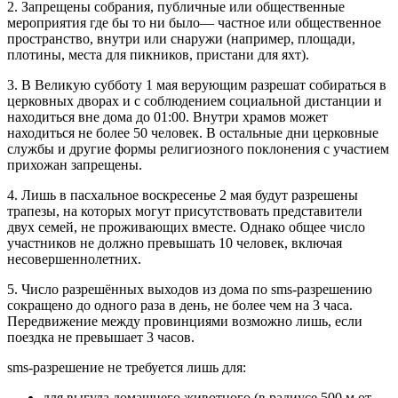
2. Запрещены собрания, публичные или общественные
мероприятия где бы то ни было— частное или общественное
пространство, внутри или снаружи (например, площади,
плотины, места для пикников, пристани для яхт).
3. В Великую субботу 1 мая верующим разрешат собираться в
церковных дворах и с соблюдением социальной дистанции и
находиться вне дома до 01:00. Внутри храмов может
находиться не более 50 человек. В остальные дни церковные
службы и другие формы религиозного поклонения с участием
прихожан запрещены.
4. Лишь в пасхальное воскресенье 2 мая будут разрешены
трапезы, на которых могут присутствовать представители
двух семей, не проживающих вместе. Однако общее число
участников не должно превышать 10 человек, включая
несовершеннолетних.
5. Число разрешённых выходов из дома по sms-разрешению
сокращено до одного раза в день, не более чем на 3 часа.
Передвижение между провинциями возможно лишь, если
поездка не превышает 3 часов.
sms-разрешение не требуется лишь для:
для выгула домашнего животного (в радиусе 500 м от