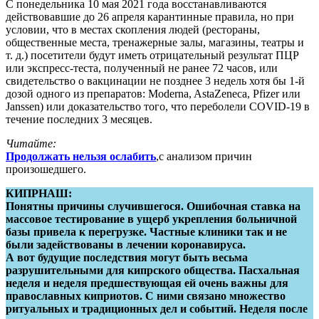
С понедельника 10 мая 2021 года восстанавливаются
действовавшие до 26 апреля карантинные правила, но при
условии, что в местах скопления людей (рестораны,
общественные места, тренажерные залы, магазины, театры и
т. д.) посетители будут иметь отрицательный результат ПЦР
или экспресс-теста, полученный не ранее 72 часов, или
свидетельство о вакцинации не позднее 3 недель хотя бы 1-й
дозой одного из препаратов: Moderna, AstaZeneca, Pfizer или
Janssen) или доказательство того, что переболели COVID-19 в
течение последних 3 месяцев.
Читайте:
Продолжать нельзя ослабить
,с анализом причин
произошедшего.
КИПРНАШ:
Понятны причины случившегося. Ошибочная ставка на
массовое тестирование в ущерб укрепления больничной
базы привела к перегрузке. Частные клиники так и не
были задействованы в лечении коронавируса.
А вот будущие последствия могут быть весьма
разрушительными для кипрского общества. Пасхальная
неделя и неделя предшествующая ей очень важны для
православных киприотов. С ними связано множество
ритуальных и традиционных дел и событий. Неделя после