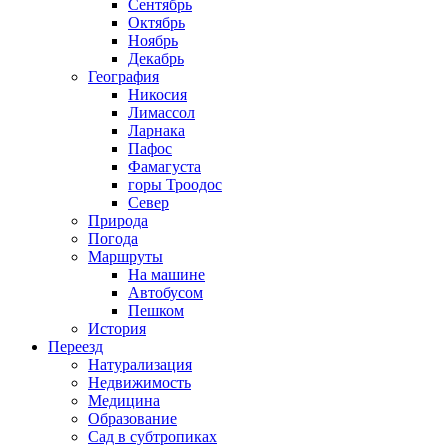
Сентябрь
Октябрь
Ноябрь
Декабрь
География
Никосия
Лимассол
Ларнака
Пафос
Фамагуста
горы Троодос
Север
Природа
Погода
Маршруты
На машине
Автобусом
Пешком
История
Переезд
Натурализация
Недвижимость
Медицина
Образование
Сад в субтропиках