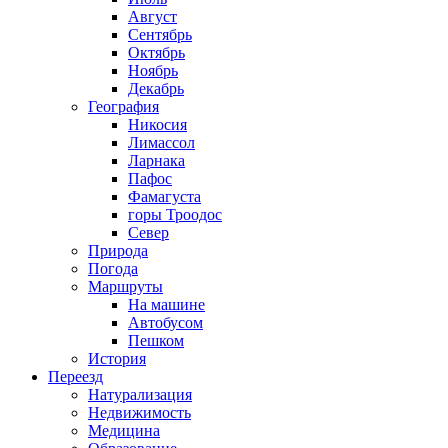
Август
Сентябрь
Октябрь
Ноябрь
Декабрь
География
Никосия
Лимассол
Ларнака
Пафос
Фамагуста
горы Троодос
Север
Природа
Погода
Маршруты
На машине
Автобусом
Пешком
История
Переезд
Натурализация
Недвижимость
Медицина