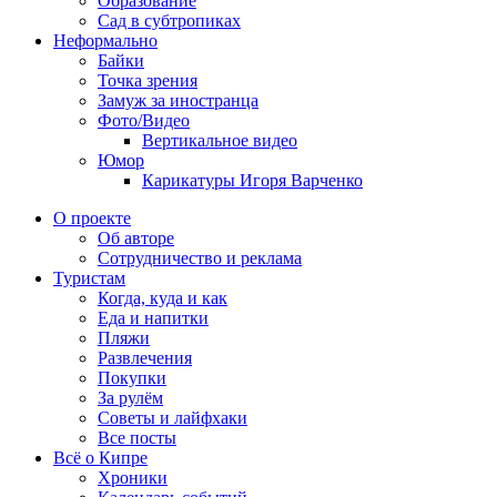
Образование
Сад в субтропиках
Неформально
Байки
Точка зрения
Замуж за иностранца
Фото/Видео
Вертикальное видео
Юмор
Карикатуры Игоря Варченко
О проекте
Об авторе
Сотрудничество и реклама
Туристам
Когда, куда и как
Еда и напитки
Пляжи
Развлечения
Покупки
За рулём
Советы и лайфхаки
Все посты
Всё о Кипре
Хроники