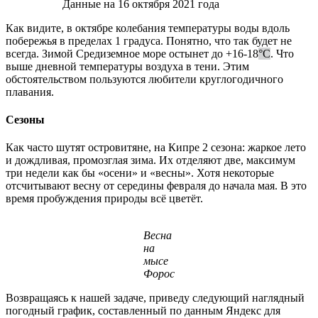
Данные на 16 октября 2021 года
Как видите, в октябре колебания температуры воды вдоль
побережья в пределах 1 градуса. Понятно, что так будет не
всегда. Зимой Средиземное море остынет до +16-18
°C
. Что
выше дневной температуры воздуха в тени. Этим
обстоятельством пользуются любители круглогодичного
плавания.
Сезоны
Как часто шутят островитяне, на Кипре 2 сезона: жаркое лето
и дождливая, промозглая зима. Их отделяют две, максимум
три недели как бы «осени» и «весны». Хотя некоторые
отсчитывают весну от середины февраля до начала мая. В это
время пробуждения природы всё цветёт.
Весна
на
мысе
Форос
Возвращаясь к нашей задаче, приведу следующий наглядный
погодный график, составленный по данным Яндекс для