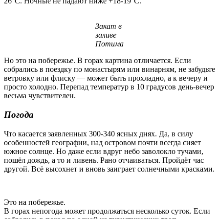
26°С. Ночные не падают ниже +18-19°С.
Закат в
заливе
Потима
Но это на побережье. В горах картина отличается. Если
собрались в поездку по монастырям или винарням, не забудьте
ветровку или флиску — может быть прохладно, а к вечеру и
просто холодно. Перепад температур в 10 градусов день-вечер
весьма чувствителен.
Погода
Что касается заявленных 300-340 ясных днях. Да, в силу
особенностей географии, над островом почти всегда сияет
южное солнце. Но даже если вдруг небо заволокло тучами,
пошёл дождь, а то и ливень. Рано отчаиваться. Пройдёт час
другой. Всё высохнет и вновь заиграет солнечными красками.
Это на побережье.
В горах непогода может продолжаться несколько суток. Если