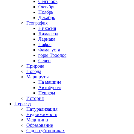
Сентябрь
Октябрь
Ноябрь
Декабрь
География
Никосия
Лимассол
Ларнака
Пафос
Фамагуста
горы Троодос
Север
Природа
Погода
Маршруты
На машине
Автобусом
Пешком
История
Переезд
Натурализация
Недвижимость
Медицина
Образование
Сад в субтропиках