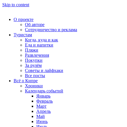
Skip to content
О проекте
Об авторе
Сотрудничество и реклама
Туристам
Когда, куда и как
Еда и напитки
Пляжи
Развлечения
Покупки
За рулём
Советы и лайфхаки
Все посты
Всё о Кипре
Хроники
Календарь событий
Январь
Февраль
Март
Апрель
Май
Июнь
Июль