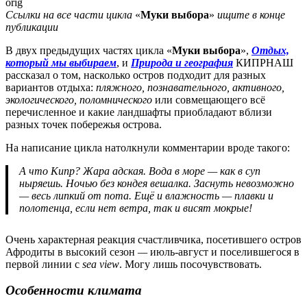
Ссылки на все части цикла
«
Муки выбора
»
ищите в конце
публикации
В двух предыдущих частях цикла «
Муки выбора
»,
Отдых,
который мы выбираем
, и
Природа и география
КИПРНАШ
рассказал о том, насколько остров подходит для разных
вариантов отдыха:
пляжного, познавательного, активного,
экологического, поломнического
или совмещающего всё
перечисленное
и какие ландшафты приобладают вблизи
разных точек побережья острова.
На написание цикла натолкнули комментарии вроде такого:
А что Кипр? Жара адская. Вода в море — как в суп
ныряешь. Ночью без кондея вешалка.
Заснуть невозможно
—
весь липкий от пота. Ещё и влажность —
плавки и
полотенца, если нет ветра, так и висят мокрые!
Очень характерная реакция счастливчика, посетившего остров
Афродиты в высокий сезон
—
июль-август
и поселившегося в
первой линии с
sea view
. Могу лишь посочувствовать.
Особенности климата