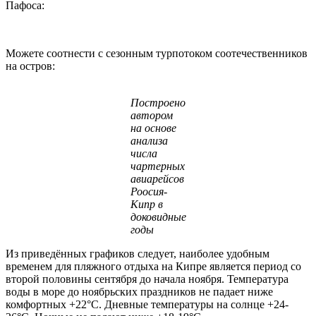
Пафоса:
Можете соотнести с сезонным турпотоком соотечественников
на остров:
Построено
автором
на основе
анализа
числа
чартерных
авиарейсов
Роосия-
Кипр в
доковидные
годы
Из приведённых графиков следует, наиболее удобным
временем для пляжного отдыха на Кипре является период со
второй половины сентября до начала ноября. Температура
воды в море до ноябрьских праздников не падает ниже
комфортных +22°С. Дневные температуры на солнце +24-