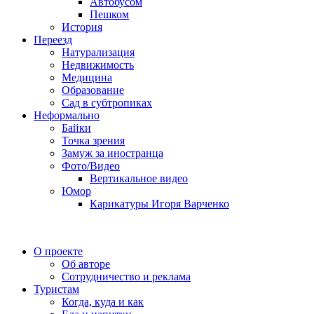
Автобусом
Пешком
История
Переезд
Натурализация
Недвижимость
Медицина
Образование
Сад в субтропиках
Неформально
Байки
Точка зрения
Замуж за иностранца
Фото/Видео
Вертикальное видео
Юмор
Карикатуры Игоря Варченко
О проекте
Об авторе
Сотрудничество и реклама
Туристам
Когда, куда и как