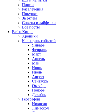
Еда и напитки
Пляжи
Развлечения
Покупки
За рулём
Советы и лайфхаки
Все посты
Всё о Кипре
Хроники
Календарь событий
Январь
Февраль
Март
Апрель
Май
Июнь
Июль
Август
Сентябрь
Октябрь
Ноябрь
Декабрь
География
Никосия
Лимассол