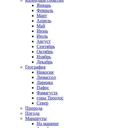
Календарь событий
Январь
Февраль
Март
Апрель
Май
Июнь
Июль
Август
Сентябрь
Октябрь
Ноябрь
Декабрь
География
Никосия
Лимассол
Ларнака
Пафос
Фамагуста
горы Троодос
Север
Природа
Погода
Маршруты
На машине