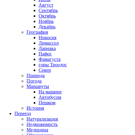
Август
Сентябрь
Октябрь
Ноябрь
Декабрь
География
Никосия
Лимассол
Ларнака
Пафос
Фамагуста
горы Троодос
Север
Природа
Погода
Маршруты
На машине
Автобусом
Пешком
История
Переезд
Натурализация
Недвижимость
Медицина