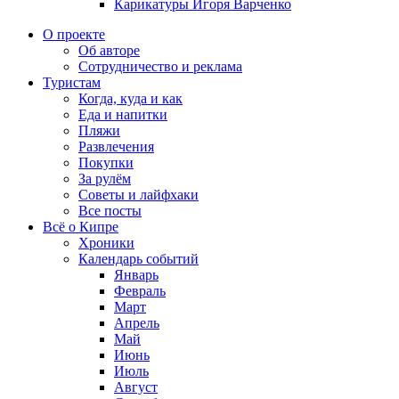
Карикатуры Игоря Варченко
О проекте
Об авторе
Сотрудничество и реклама
Туристам
Когда, куда и как
Еда и напитки
Пляжи
Развлечения
Покупки
За рулём
Советы и лайфхаки
Все посты
Всё о Кипре
Хроники
Календарь событий
Январь
Февраль
Март
Апрель
Май
Июнь
Июль
Август