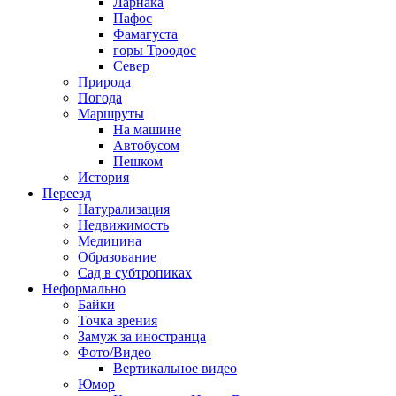
Ларнака
Пафос
Фамагуста
горы Троодос
Север
Природа
Погода
Маршруты
На машине
Автобусом
Пешком
История
Переезд
Натурализация
Недвижимость
Медицина
Образование
Сад в субтропиках
Неформально
Байки
Точка зрения
Замуж за иностранца
Фото/Видео
Вертикальное видео
Юмор