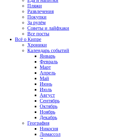
Еда и напитки
Пляжи
Развлечения
Покупки
За рулём
Советы и лайфхаки
Все посты
Всё о Кипре
Хроники
Календарь событий
Январь
Февраль
Март
Апрель
Май
Июнь
Июль
Август
Сентябрь
Октябрь
Ноябрь
Декабрь
География
Никосия
Лимассол