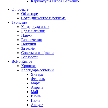
Карикатуры Игоря Варченко
О проекте
Об авторе
Сотрудничество и реклама
Туристам
Когда, куда и как
Еда и напитки
Пляжи
Развлечения
Покупки
За рулём
Советы и лайфхаки
Все посты
Всё о Кипре
Хроники
Календарь событий
Январь
Февраль
Март
Апрель
Май
Июнь
Июль
Август