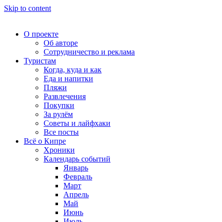
Skip to content
О проекте
Об авторе
Сотрудничество и реклама
Туристам
Когда, куда и как
Еда и напитки
Пляжи
Развлечения
Покупки
За рулём
Советы и лайфхаки
Все посты
Всё о Кипре
Хроники
Календарь событий
Январь
Февраль
Март
Апрель
Май
Июнь
Июль