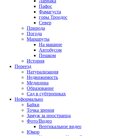
Ларнака
Пафос
Фамагуста
горы Троодос
Север
Природа
Погода
Маршруты
На машине
Автобусом
Пешком
История
Переезд
Натурализация
Недвижимость
Медицина
Образование
Сад в субтропиках
Неформально
Байки
Точка зрения
Замуж за иностранца
Фото/Видео
Вертикальное видео
Юмор