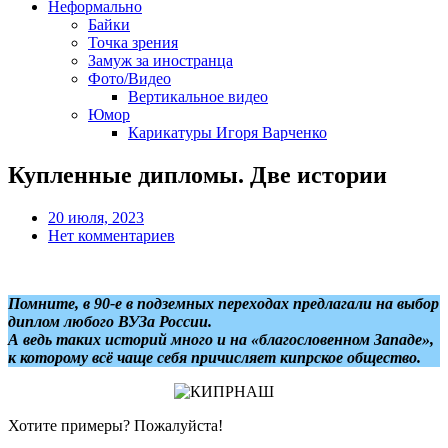
Неформально
Байки
Точка зрения
Замуж за иностранца
Фото/Видео
Вертикальное видео
Юмор
Карикатуры Игоря Варченко
Купленные дипломы. Две истории
20 июля, 2023
Нет комментариев
Помните, в 90-е в подземных переходах предлагали на выбор
диплом любого ВУЗа России.
А ведь таких историй много и на «благословенном Западе»,
к которому всё чаще себя причисляет кипрское общество.
Хотите примеры? Пожалуйста!