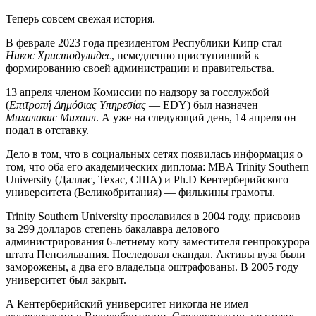
Теперь совсем свежая история.
В феврале 2023 года президентом Республики Кипр стал
Никос Христодулидес
, немедленно приступивший к
формированию своей администрации и правительства.
13 апреля членом Комиссии по надзору за госслужбой
(
Επιτροπή Δημόσιας Υπηρεσίας
— EDY) был назначен
Михалакис Михаил
. А уже на следующий день, 14 апреля он
подал в отставку.
Дело в том, что в социальных сетях появилась информация о
том, что оба его академических диплома: MBA Trinity Southern
University (Даллас, Техас, США) и Ph.D Кентерберийского
университета (Великобритания) — филькины грамоты.
Trinity Southern University прославился в 2004 году, присвоив
за 299 долларов степень бакалавра делового
администрирования 6-летнему коту заместителя генпрокурора
штата Пенсильвания. Последовал скандал. Активы вуза были
заморожены, а два его владельца оштрафованы. В 2005 году
университет был закрыт.
А Кентерберийский университет никогда не имел