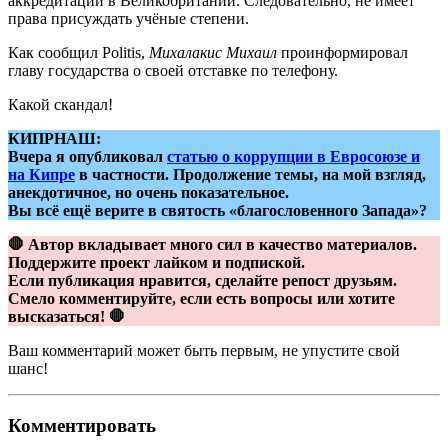
аккредитации в Великобритании. Следовательно, не имеет
права присуждать учёные степени.
Как сообщил Politis,
Михалакис Михаил
проинформировал
главу государства о своей отставке по телефону.
Какой скандал!
КИПРНАШ:
Вчера я опубликовал
статью о коррупции в Евросоюзе и
на Кипре
в частности. Продолжение темы, на мой взгляд,
анекдотичное, но очень показательное.
Вы всё ещё верите в святость «благословенного Запада»?
🛑 Автор вкладывает много сил в качество материалов.
Поддержите проект лайком и подпиской.
Если публикация нравится, сделайте репост друзьям.
Смело комментируйте, если есть вопросы или хотите
высказаться! 🛑
Ваш комментарий может быть первым, не упустите свой
шанс!
Комментировать