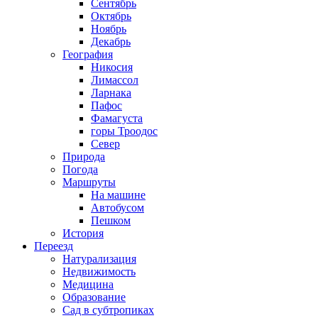
Сентябрь
Октябрь
Ноябрь
Декабрь
География
Никосия
Лимассол
Ларнака
Пафос
Фамагуста
горы Троодос
Север
Природа
Погода
Маршруты
На машине
Автобусом
Пешком
История
Переезд
Натурализация
Недвижимость
Медицина
Образование
Сад в субтропиках