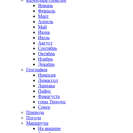
Календарь событий
Январь
Февраль
Март
Апрель
Май
Июнь
Июль
Август
Сентябрь
Октябрь
Ноябрь
Декабрь
География
Никосия
Лимассол
Ларнака
Пафос
Фамагуста
горы Троодос
Север
Природа
Погода
Маршруты
На машине