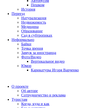
Автобусом
Пешком
История
Переезд
Натурализация
Недвижимость
Медицина
Образование
Сад в субтропиках
Неформально
Байки
Точка зрения
Замуж за иностранца
Фото/Видео
Вертикальное видео
Юмор
Карикатуры Игоря Варченко
О проекте
Об авторе
Сотрудничество и реклама
Туристам
Когда, куда и как