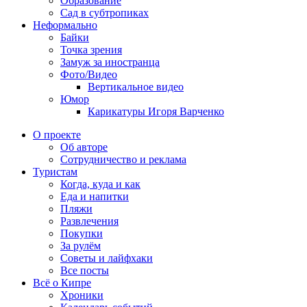
Образование
Сад в субтропиках
Неформально
Байки
Точка зрения
Замуж за иностранца
Фото/Видео
Вертикальное видео
Юмор
Карикатуры Игоря Варченко
О проекте
Об авторе
Сотрудничество и реклама
Туристам
Когда, куда и как
Еда и напитки
Пляжи
Развлечения
Покупки
За рулём
Советы и лайфхаки
Все посты
Всё о Кипре
Хроники