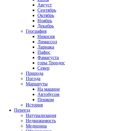
Август
Сентябрь
Октябрь
Ноябрь
Декабрь
География
Никосия
Лимассол
Ларнака
Пафос
Фамагуста
горы Троодос
Север
Природа
Погода
Маршруты
На машине
Автобусом
Пешком
История
Переезд
Натурализация
Недвижимость
Медицина