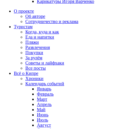
Карикатуры Игоря Варченко
О проекте
Об авторе
Сотрудничество и реклама
Туристам
Когда, куда и как
Еда и напитки
Пляжи
Развлечения
Покупки
За рулём
Советы и лайфхаки
Все посты
Всё о Кипре
Хроники
Календарь событий
Январь
Февраль
Март
Апрель
Май
Июнь
Июль
Август