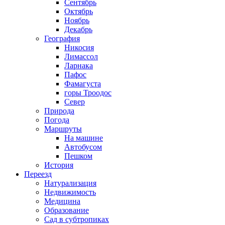
Сентябрь
Октябрь
Ноябрь
Декабрь
География
Никосия
Лимассол
Ларнака
Пафос
Фамагуста
горы Троодос
Север
Природа
Погода
Маршруты
На машине
Автобусом
Пешком
История
Переезд
Натурализация
Недвижимость
Медицина
Образование
Сад в субтропиках