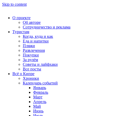
Skip to content
О проекте
Об авторе
Сотрудничество и реклама
Туристам
Когда, куда и как
Еда и напитки
Пляжи
Развлечения
Покупки
За рулём
Советы и лайфхаки
Все посты
Всё о Кипре
Хроники
Календарь событий
Январь
Февраль
Март
Апрель
Май
Июнь
Июль