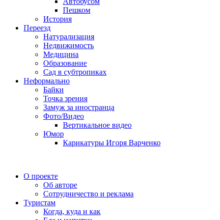
Автобусом
Пешком
История
Переезд
Натурализация
Недвижимость
Медицина
Образование
Сад в субтропиках
Неформально
Байки
Точка зрения
Замуж за иностранца
Фото/Видео
Вертикальное видео
Юмор
Карикатуры Игоря Варченко
О проекте
Об авторе
Сотрудничество и реклама
Туристам
Когда, куда и как