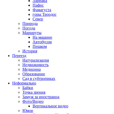
Ларнака
Пафос
Фамагуста
горы Троодос
Север
Природа
Погода
Маршруты
На машине
Автобусом
Пешком
История
Переезд
Натурализация
Недвижимость
Медицина
Образование
Сад в субтропиках
Неформально
Байки
Точка зрения
Замуж за иностранца
Фото/Видео
Вертикальное видео
Юмор