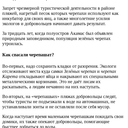
Запрет чрезмерной туристической деятельности в районе
пляжей, нагретый песок которых черепахи используют как
инкубатор для своих яиц, а также многолетние усилия
экологов и добровольцев начинают давать результат.
За тридцать лет, когда полуостров Акамас был объявлен
природным заповедником, популяция зелёных черепах
утроилась.
Как спасали черепашат?
Во-первых, надо сохранить кладки от разорения. Экологи
отслеживают места куда самки
Зелёных черепах
и
черепах
Карета
откладывают яйца и накрывают их специальными
металлическими корзинами. Это не даёт лисам их
раскапывать, а людям нечаянно на них наступать.
Во-вторых, на «черепашьих» пляжах добровольцы следят,
чтобы туристы не подъезжали к воде на автомашинах, не
устанавливали зонты и не оставляли после себя мусор.
Когда наступает время маленьким черепашкам покидать свои
домики, их также опекают добровольцы, помогающие
быстрее добраться до воды.