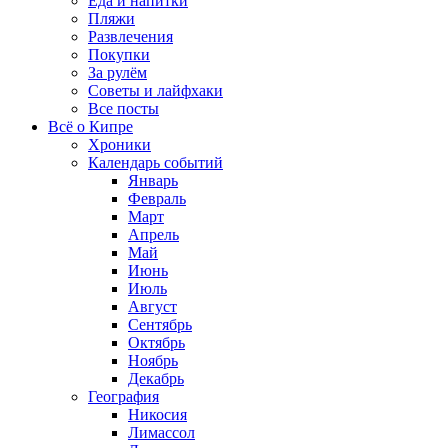
Еда и напитки
Пляжи
Развлечения
Покупки
За рулём
Советы и лайфхаки
Все посты
Всё о Кипре
Хроники
Календарь событий
Январь
Февраль
Март
Апрель
Май
Июнь
Июль
Август
Сентябрь
Октябрь
Ноябрь
Декабрь
География
Никосия
Лимассол