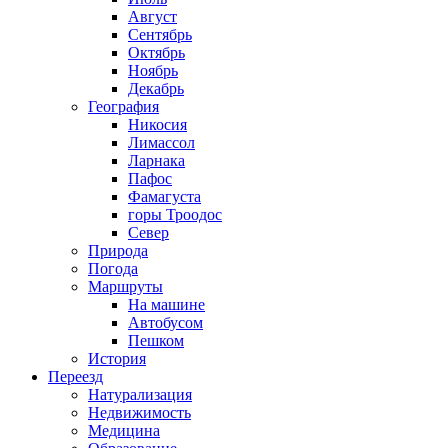
Август
Сентябрь
Октябрь
Ноябрь
Декабрь
География
Никосия
Лимассол
Ларнака
Пафос
Фамагуста
горы Троодос
Север
Природа
Погода
Маршруты
На машине
Автобусом
Пешком
История
Переезд
Натурализация
Недвижимость
Медицина