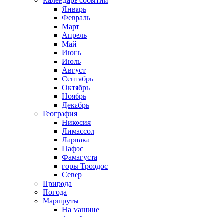
Календарь событий
Январь
Февраль
Март
Апрель
Май
Июнь
Июль
Август
Сентябрь
Октябрь
Ноябрь
Декабрь
География
Никосия
Лимассол
Ларнака
Пафос
Фамагуста
горы Троодос
Север
Природа
Погода
Маршруты
На машине