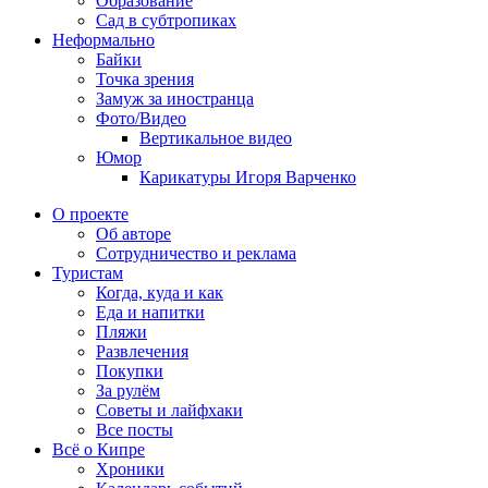
Образование
Сад в субтропиках
Неформально
Байки
Точка зрения
Замуж за иностранца
Фото/Видео
Вертикальное видео
Юмор
Карикатуры Игоря Варченко
О проекте
Об авторе
Сотрудничество и реклама
Туристам
Когда, куда и как
Еда и напитки
Пляжи
Развлечения
Покупки
За рулём
Советы и лайфхаки
Все посты
Всё о Кипре
Хроники