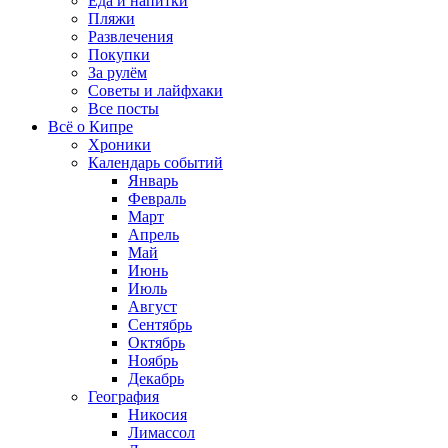
Еда и напитки
Пляжи
Развлечения
Покупки
За рулём
Советы и лайфхаки
Все посты
Всё о Кипре
Хроники
Календарь событий
Январь
Февраль
Март
Апрель
Май
Июнь
Июль
Август
Сентябрь
Октябрь
Ноябрь
Декабрь
География
Никосия
Лимассол