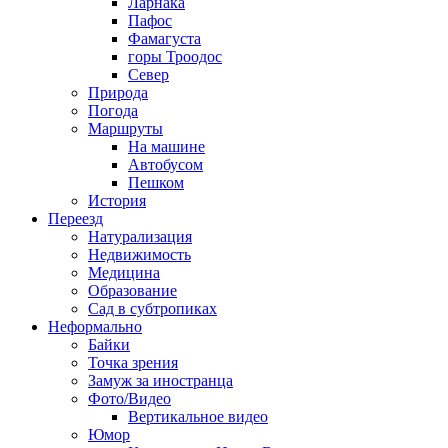
Ларнака
Пафос
Фамагуста
горы Троодос
Север
Природа
Погода
Маршруты
На машине
Автобусом
Пешком
История
Переезд
Натурализация
Недвижимость
Медицина
Образование
Сад в субтропиках
Неформально
Байки
Точка зрения
Замуж за иностранца
Фото/Видео
Вертикальное видео
Юмор