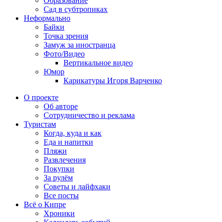
Образование
Сад в субтропиках
Неформально
Байки
Точка зрения
Замуж за иностранца
Фото/Видео
Вертикальное видео
Юмор
Карикатуры Игоря Варченко
О проекте
Об авторе
Сотрудничество и реклама
Туристам
Когда, куда и как
Еда и напитки
Пляжи
Развлечения
Покупки
За рулём
Советы и лайфхаки
Все посты
Всё о Кипре
Хроники