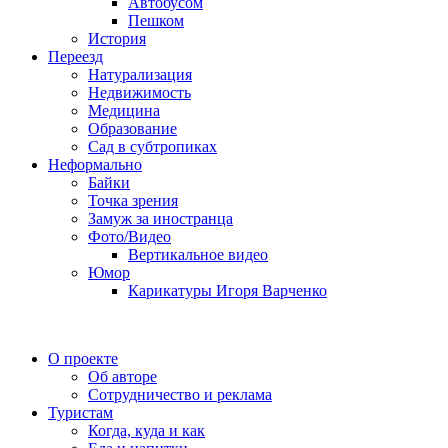
Автобусом
Пешком
История
Переезд
Натурализация
Недвижимость
Медицина
Образование
Сад в субтропиках
Неформально
Байки
Точка зрения
Замуж за иностранца
Фото/Видео
Вертикальное видео
Юмор
Карикатуры Игоря Варченко
О проекте
Об авторе
Сотрудничество и реклама
Туристам
Когда, куда и как