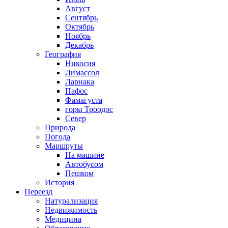
Август
Сентябрь
Октябрь
Ноябрь
Декабрь
География
Никосия
Лимассол
Ларнака
Пафос
Фамагуста
горы Троодос
Север
Природа
Погода
Маршруты
На машине
Автобусом
Пешком
История
Переезд
Натурализация
Недвижимость
Медицина