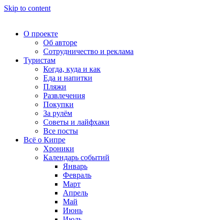
Skip to content
О проекте
Об авторе
Сотрудничество и реклама
Туристам
Когда, куда и как
Еда и напитки
Пляжи
Развлечения
Покупки
За рулём
Советы и лайфхаки
Все посты
Всё о Кипре
Хроники
Календарь событий
Январь
Февраль
Март
Апрель
Май
Июнь
Июль