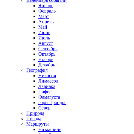
Календарь событий
Январь
Февраль
Март
Апрель
Май
Июнь
Июль
Август
Сентябрь
Октябрь
Ноябрь
Декабрь
География
Никосия
Лимассол
Ларнака
Пафос
Фамагуста
горы Троодос
Север
Природа
Погода
Маршруты
На машине