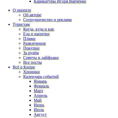
Карикатуры Игоря Варченко
О проекте
Об авторе
Сотрудничество и реклама
Туристам
Когда, куда и как
Еда и напитки
Пляжи
Развлечения
Покупки
За рулём
Советы и лайфхаки
Все посты
Всё о Кипре
Хроники
Календарь событий
Январь
Февраль
Март
Апрель
Май
Июнь
Июль
Август