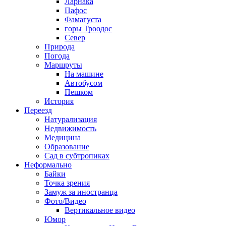
Ларнака
Пафос
Фамагуста
горы Троодос
Север
Природа
Погода
Маршруты
На машине
Автобусом
Пешком
История
Переезд
Натурализация
Недвижимость
Медицина
Образование
Сад в субтропиках
Неформально
Байки
Точка зрения
Замуж за иностранца
Фото/Видео
Вертикальное видео
Юмор