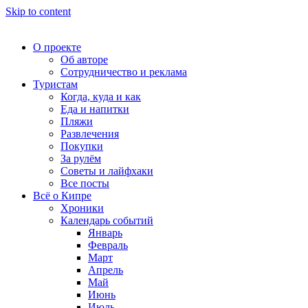
Skip to content
О проекте
Об авторе
Сотрудничество и реклама
Туристам
Когда, куда и как
Еда и напитки
Пляжи
Развлечения
Покупки
За рулём
Советы и лайфхаки
Все посты
Всё о Кипре
Хроники
Календарь событий
Январь
Февраль
Март
Апрель
Май
Июнь
Июль