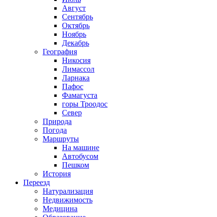
Август
Сентябрь
Октябрь
Ноябрь
Декабрь
География
Никосия
Лимассол
Ларнака
Пафос
Фамагуста
горы Троодос
Север
Природа
Погода
Маршруты
На машине
Автобусом
Пешком
История
Переезд
Натурализация
Недвижимость
Медицина