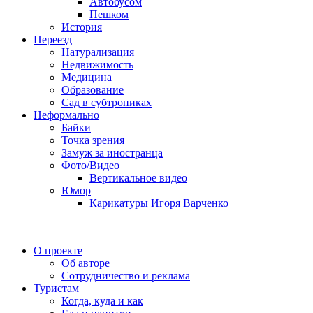
Автобусом
Пешком
История
Переезд
Натурализация
Недвижимость
Медицина
Образование
Сад в субтропиках
Неформально
Байки
Точка зрения
Замуж за иностранца
Фото/Видео
Вертикальное видео
Юмор
Карикатуры Игоря Варченко
О проекте
Об авторе
Сотрудничество и реклама
Туристам
Когда, куда и как