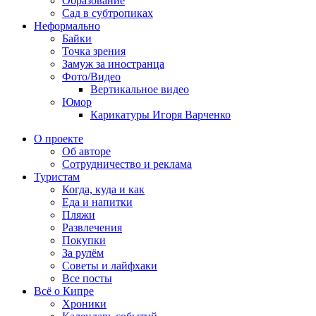
Образование
Сад в субтропиках
Неформально
Байки
Точка зрения
Замуж за иностранца
Фото/Видео
Вертикальное видео
Юмор
Карикатуры Игоря Варченко
О проекте
Об авторе
Сотрудничество и реклама
Туристам
Когда, куда и как
Еда и напитки
Пляжи
Развлечения
Покупки
За рулём
Советы и лайфхаки
Все посты
Всё о Кипре
Хроники