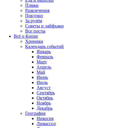
Еда и напитки
Пляжи
Развлечения
Покупки
За рулём
Советы и лайфхаки
Все посты
Всё о Кипре
Хроники
Календарь событий
Январь
Февраль
Март
Апрель
Май
Июнь
Июль
Август
Сентябрь
Октябрь
Ноябрь
Декабрь
География
Никосия
Лимассол