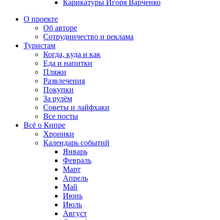
Карикатуры Игоря Варченко
О проекте
Об авторе
Сотрудничество и реклама
Туристам
Когда, куда и как
Еда и напитки
Пляжи
Развлечения
Покупки
За рулём
Советы и лайфхаки
Все посты
Всё о Кипре
Хроники
Календарь событий
Январь
Февраль
Март
Апрель
Май
Июнь
Июль
Август