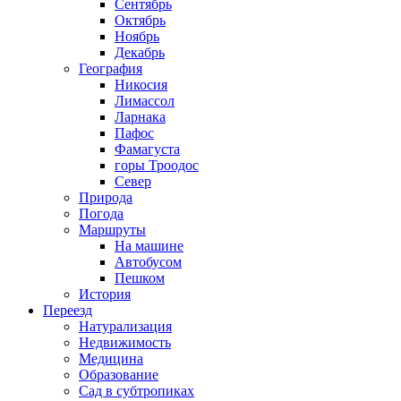
Сентябрь
Октябрь
Ноябрь
Декабрь
География
Никосия
Лимассол
Ларнака
Пафос
Фамагуста
горы Троодос
Север
Природа
Погода
Маршруты
На машине
Автобусом
Пешком
История
Переезд
Натурализация
Недвижимость
Медицина
Образование
Сад в субтропиках