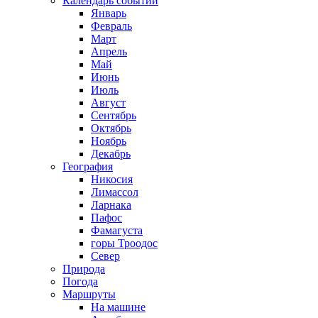
Календарь событий
Январь
Февраль
Март
Апрель
Май
Июнь
Июль
Август
Сентябрь
Октябрь
Ноябрь
Декабрь
География
Никосия
Лимассол
Ларнака
Пафос
Фамагуста
горы Троодос
Север
Природа
Погода
Маршруты
На машине