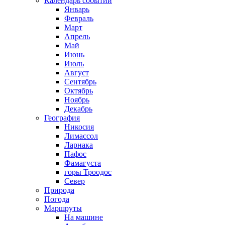
Календарь событий
Январь
Февраль
Март
Апрель
Май
Июнь
Июль
Август
Сентябрь
Октябрь
Ноябрь
Декабрь
География
Никосия
Лимассол
Ларнака
Пафос
Фамагуста
горы Троодос
Север
Природа
Погода
Маршруты
На машине