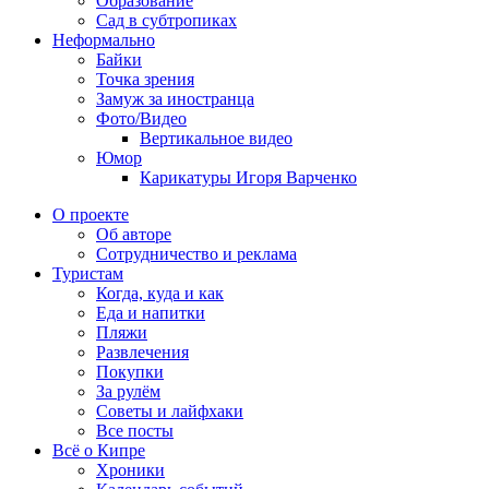
Образование
Сад в субтропиках
Неформально
Байки
Точка зрения
Замуж за иностранца
Фото/Видео
Вертикальное видео
Юмор
Карикатуры Игоря Варченко
О проекте
Об авторе
Сотрудничество и реклама
Туристам
Когда, куда и как
Еда и напитки
Пляжи
Развлечения
Покупки
За рулём
Советы и лайфхаки
Все посты
Всё о Кипре
Хроники