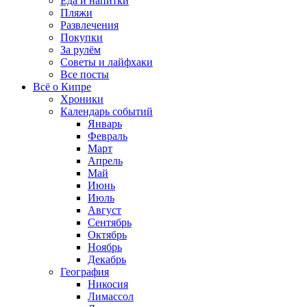
Еда и напитки
Пляжи
Развлечения
Покупки
За рулём
Советы и лайфхаки
Все посты
Всё о Кипре
Хроники
Календарь событий
Январь
Февраль
Март
Апрель
Май
Июнь
Июль
Август
Сентябрь
Октябрь
Ноябрь
Декабрь
География
Никосия
Лимассол