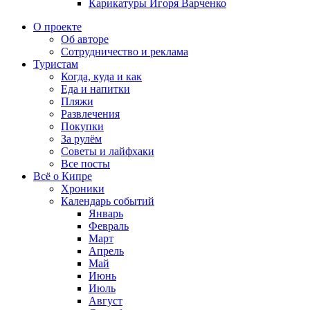
Карикатуры Игоря Варченко
О проекте
Об авторе
Сотрудничество и реклама
Туристам
Когда, куда и как
Еда и напитки
Пляжи
Развлечения
Покупки
За рулём
Советы и лайфхаки
Все посты
Всё о Кипре
Хроники
Календарь событий
Январь
Февраль
Март
Апрель
Май
Июнь
Июль
Август