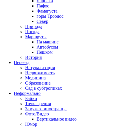
Ларнака
Пафос
Фамагуста
горы Троодос
Север
Природа
Погода
Маршруты
На машине
Автобусом
Пешком
История
Переезд
Натурализация
Недвижимость
Медицина
Образование
Сад в субтропиках
Неформально
Байки
Точка зрения
Замуж за иностранца
Фото/Видео
Вертикальное видео
Юмор