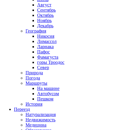
Август
Сентябрь
Октябрь
Ноябрь
Декабрь
География
Никосия
Лимассол
Ларнака
Пафос
Фамагуста
горы Троодос
Север
Природа
Погода
Маршруты
На машине
Автобусом
Пешком
История
Переезд
Натурализация
Недвижимость
Медицина