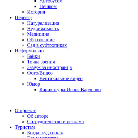
Автобусом
Пешком
История
Переезд
Натурализация
Недвижимость
Медицина
Образование
Сад в субтропиках
Неформально
Байки
Точка зрения
Замуж за иностранца
Фото/Видео
Вертикальное видео
Юмор
Карикатуры Игоря Варченко
О проекте
Об авторе
Сотрудничество и реклама
Туристам
Когда, куда и как