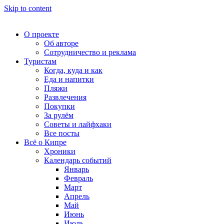
Skip to content
О проекте
Об авторе
Сотрудничество и реклама
Туристам
Когда, куда и как
Еда и напитки
Пляжи
Развлечения
Покупки
За рулём
Советы и лайфхаки
Все посты
Всё о Кипре
Хроники
Календарь событий
Январь
Февраль
Март
Апрель
Май
Июнь
Июль