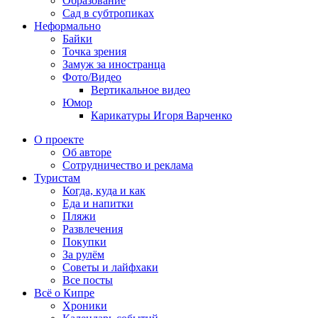
Образование
Сад в субтропиках
Неформально
Байки
Точка зрения
Замуж за иностранца
Фото/Видео
Вертикальное видео
Юмор
Карикатуры Игоря Варченко
О проекте
Об авторе
Сотрудничество и реклама
Туристам
Когда, куда и как
Еда и напитки
Пляжи
Развлечения
Покупки
За рулём
Советы и лайфхаки
Все посты
Всё о Кипре
Хроники