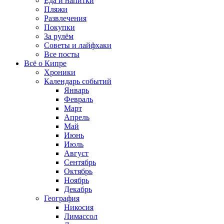
Еда и напитки
Пляжи
Развлечения
Покупки
За рулём
Советы и лайфхаки
Все посты
Всё о Кипре
Хроники
Календарь событий
Январь
Февраль
Март
Апрель
Май
Июнь
Июль
Август
Сентябрь
Октябрь
Ноябрь
Декабрь
География
Никосия
Лимассол