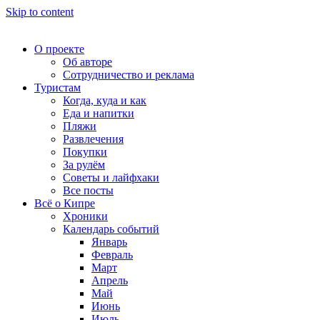
Skip to content
О проекте
Об авторе
Сотрудничество и реклама
Туристам
Когда, куда и как
Еда и напитки
Пляжи
Развлечения
Покупки
За рулём
Советы и лайфхаки
Все посты
Всё о Кипре
Хроники
Календарь событий
Январь
Февраль
Март
Апрель
Май
Июнь
Июль