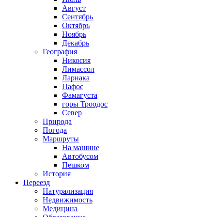
Август
Сентябрь
Октябрь
Ноябрь
Декабрь
География
Никосия
Лимассол
Ларнака
Пафос
Фамагуста
горы Троодос
Север
Природа
Погода
Маршруты
На машине
Автобусом
Пешком
История
Переезд
Натурализация
Недвижимость
Медицина