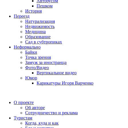
Автобусом
Пешком
История
Переезд
Натурализация
Недвижимость
Медицина
Образование
Сад в субтропиках
Неформально
Байки
Точка зрения
Замуж за иностранца
Фото/Видео
Вертикальное видео
Юмор
Карикатуры Игоря Варченко
О проекте
Об авторе
Сотрудничество и реклама
Туристам
Когда, куда и как