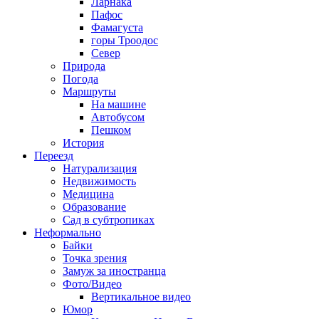
Ларнака
Пафос
Фамагуста
горы Троодос
Север
Природа
Погода
Маршруты
На машине
Автобусом
Пешком
История
Переезд
Натурализация
Недвижимость
Медицина
Образование
Сад в субтропиках
Неформально
Байки
Точка зрения
Замуж за иностранца
Фото/Видео
Вертикальное видео
Юмор