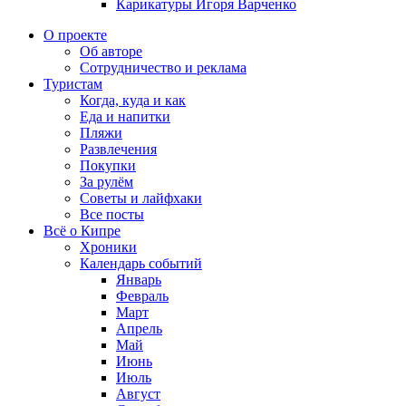
Карикатуры Игоря Варченко
О проекте
Об авторе
Сотрудничество и реклама
Туристам
Когда, куда и как
Еда и напитки
Пляжи
Развлечения
Покупки
За рулём
Советы и лайфхаки
Все посты
Всё о Кипре
Хроники
Календарь событий
Январь
Февраль
Март
Апрель
Май
Июнь
Июль
Август