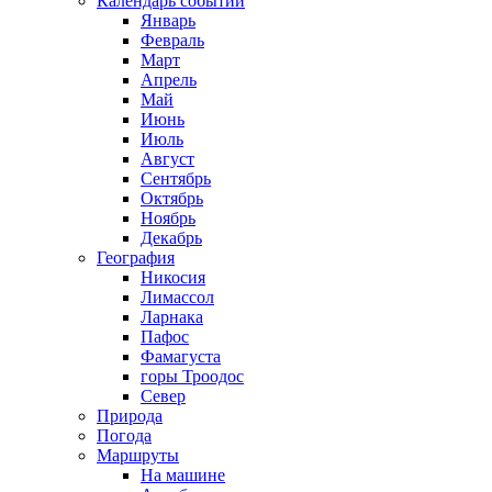
Календарь событий
Январь
Февраль
Март
Апрель
Май
Июнь
Июль
Август
Сентябрь
Октябрь
Ноябрь
Декабрь
География
Никосия
Лимассол
Ларнака
Пафос
Фамагуста
горы Троодос
Север
Природа
Погода
Маршруты
На машине