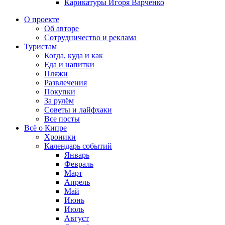
Карикатуры Игоря Варченко
О проекте
Об авторе
Сотрудничество и реклама
Туристам
Когда, куда и как
Еда и напитки
Пляжи
Развлечения
Покупки
За рулём
Советы и лайфхаки
Все посты
Всё о Кипре
Хроники
Календарь событий
Январь
Февраль
Март
Апрель
Май
Июнь
Июль
Август