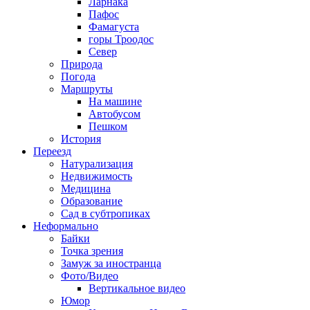
Ларнака
Пафос
Фамагуста
горы Троодос
Север
Природа
Погода
Маршруты
На машине
Автобусом
Пешком
История
Переезд
Натурализация
Недвижимость
Медицина
Образование
Сад в субтропиках
Неформально
Байки
Точка зрения
Замуж за иностранца
Фото/Видео
Вертикальное видео
Юмор