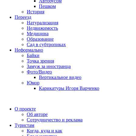
Автобусом
Пешком
История
Переезд
Натурализация
Недвижимость
Медицина
Образование
Сад в субтропиках
Неформально
Байки
Точка зрения
Замуж за иностранца
Фото/Видео
Вертикальное видео
Юмор
Карикатуры Игоря Варченко
О проекте
Об авторе
Сотрудничество и реклама
Туристам
Когда, куда и как