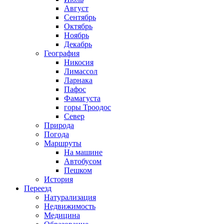
Август
Сентябрь
Октябрь
Ноябрь
Декабрь
География
Никосия
Лимассол
Ларнака
Пафос
Фамагуста
горы Троодос
Север
Природа
Погода
Маршруты
На машине
Автобусом
Пешком
История
Переезд
Натурализация
Недвижимость
Медицина