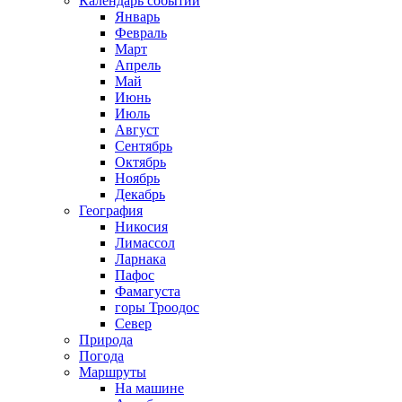
Календарь событий
Январь
Февраль
Март
Апрель
Май
Июнь
Июль
Август
Сентябрь
Октябрь
Ноябрь
Декабрь
География
Никосия
Лимассол
Ларнака
Пафос
Фамагуста
горы Троодос
Север
Природа
Погода
Маршруты
На машине