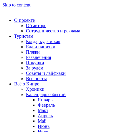
Skip to content
О проекте
Об авторе
Сотрудничество и реклама
Туристам
Когда, куда и как
Еда и напитки
Пляжи
Развлечения
Покупки
За рулём
Советы и лайфхаки
Все посты
Всё о Кипре
Хроники
Календарь событий
Январь
Февраль
Март
Апрель
Май
Июнь
Июль