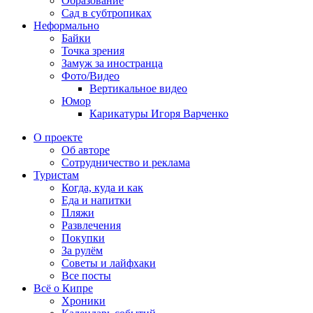
Образование
Сад в субтропиках
Неформально
Байки
Точка зрения
Замуж за иностранца
Фото/Видео
Вертикальное видео
Юмор
Карикатуры Игоря Варченко
О проекте
Об авторе
Сотрудничество и реклама
Туристам
Когда, куда и как
Еда и напитки
Пляжи
Развлечения
Покупки
За рулём
Советы и лайфхаки
Все посты
Всё о Кипре
Хроники