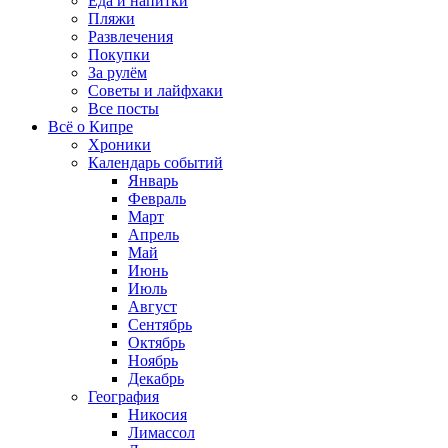
Еда и напитки
Пляжи
Развлечения
Покупки
За рулём
Советы и лайфхаки
Все посты
Всё о Кипре
Хроники
Календарь событий
Январь
Февраль
Март
Апрель
Май
Июнь
Июль
Август
Сентябрь
Октябрь
Ноябрь
Декабрь
География
Никосия
Лимассол