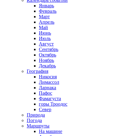
Календарь событий
Январь
Февраль
Март
Апрель
Май
Июнь
Июль
Август
Сентябрь
Октябрь
Ноябрь
Декабрь
География
Никосия
Лимассол
Ларнака
Пафос
Фамагуста
горы Троодос
Север
Природа
Погода
Маршруты
На машине