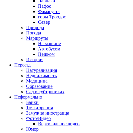
Ларнака
Пафос
Фамагуста
горы Троодос
Север
Природа
Погода
Маршруты
На машине
Автобусом
Пешком
История
Переезд
Натурализация
Недвижимость
Медицина
Образование
Сад в субтропиках
Неформально
Байки
Точка зрения
Замуж за иностранца
Фото/Видео
Вертикальное видео
Юмор