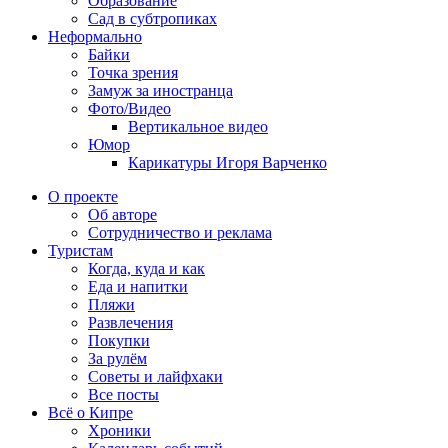
Образование
Сад в субтропиках
Неформально
Байки
Точка зрения
Замуж за иностранца
Фото/Видео
Вертикальное видео
Юмор
Карикатуры Игоря Варченко
О проекте
Об авторе
Сотрудничество и реклама
Туристам
Когда, куда и как
Еда и напитки
Пляжи
Развлечения
Покупки
За рулём
Советы и лайфхаки
Все посты
Всё о Кипре
Хроники