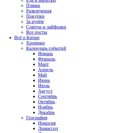
Еда и напитки
Пляжи
Развлечения
Покупки
За рулём
Советы и лайфхаки
Все посты
Всё о Кипре
Хроники
Календарь событий
Январь
Февраль
Март
Апрель
Май
Июнь
Июль
Август
Сентябрь
Октябрь
Ноябрь
Декабрь
География
Никосия
Лимассол