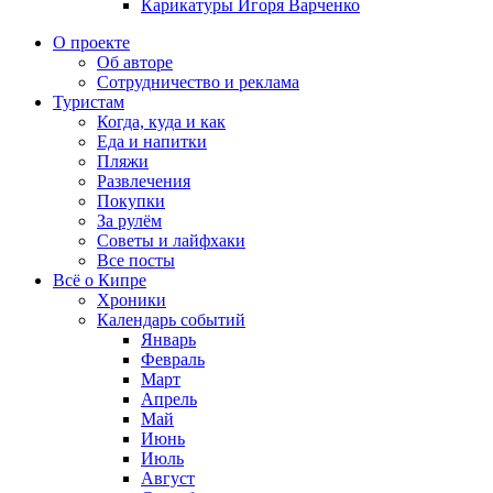
Карикатуры Игоря Варченко
О проекте
Об авторе
Сотрудничество и реклама
Туристам
Когда, куда и как
Еда и напитки
Пляжи
Развлечения
Покупки
За рулём
Советы и лайфхаки
Все посты
Всё о Кипре
Хроники
Календарь событий
Январь
Февраль
Март
Апрель
Май
Июнь
Июль
Август