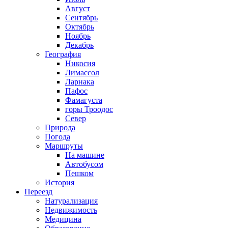
Август
Сентябрь
Октябрь
Ноябрь
Декабрь
География
Никосия
Лимассол
Ларнака
Пафос
Фамагуста
горы Троодос
Север
Природа
Погода
Маршруты
На машине
Автобусом
Пешком
История
Переезд
Натурализация
Недвижимость
Медицина