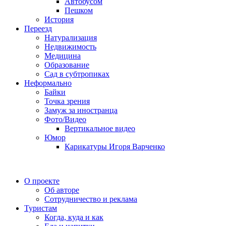
Автобусом
Пешком
История
Переезд
Натурализация
Недвижимость
Медицина
Образование
Сад в субтропиках
Неформально
Байки
Точка зрения
Замуж за иностранца
Фото/Видео
Вертикальное видео
Юмор
Карикатуры Игоря Варченко
О проекте
Об авторе
Сотрудничество и реклама
Туристам
Когда, куда и как