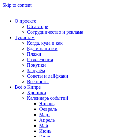
Skip to content
О проекте
Об авторе
Сотрудничество и реклама
Туристам
Когда, куда и как
Еда и напитки
Пляжи
Развлечения
Покупки
За рулём
Советы и лайфхаки
Все посты
Всё о Кипре
Хроники
Календарь событий
Январь
Февраль
Март
Апрель
Май
Июнь
Июль