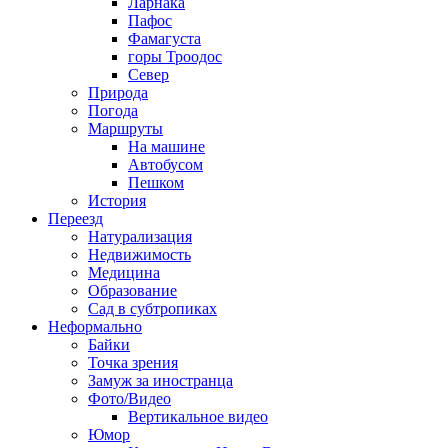
Ларнака
Пафос
Фамагуста
горы Троодос
Север
Природа
Погода
Маршруты
На машине
Автобусом
Пешком
История
Переезд
Натурализация
Недвижимость
Медицина
Образование
Сад в субтропиках
Неформально
Байки
Точка зрения
Замуж за иностранца
Фото/Видео
Вертикальное видео
Юмор