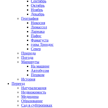
Сентябрь
Октябрь
Ноябрь
Декабрь
География
Никосия
Лимассол
Ларнака
Пафос
Фамагуста
горы Троодос
Север
Природа
Погода
Маршруты
На машине
Автобусом
Пешком
История
Переезд
Натурализация
Недвижимость
Медицина
Образование
Сад в субтропиках