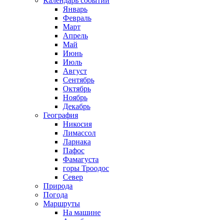
Календарь событий
Январь
Февраль
Март
Апрель
Май
Июнь
Июль
Август
Сентябрь
Октябрь
Ноябрь
Декабрь
География
Никосия
Лимассол
Ларнака
Пафос
Фамагуста
горы Троодос
Север
Природа
Погода
Маршруты
На машине