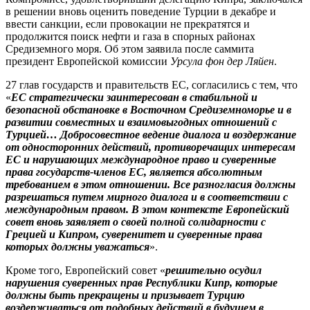
в решении вновь оценить поведение Турции в декабре и
ввести санкции, если провокации не прекратятся и
продолжится поиск нефти и газа в спорных районах
Средиземного моря. Об этом заявила после саммита
президент Европейской комиссии
Урсула фон дер Ляйен
.
27 глав государств и правительств ЕС, согласились с тем, что
«
ЕС стратегически заинтересован в стабильной и
безопасной обстановке в Восточном Средиземноморье и в
развитии совместных и взаимовыгодных отношений с
Турцией… Добросовестное ведение диалога и воздержание
от односторонних действий, противоречащих интересам
ЕС и нарушающих международное право и суверенные
права государств-членов ЕС, является абсолютным
требованием в этом отношении. Все разногласия должны
разрешаться путем мирного диалога и в соответствии с
международным правом. В этом контексте Европейский
совет вновь заявляет о своей полной солидарности с
Грецией и Кипром, суверенитет и суверенные права
которых должны уважаться
».
Кроме того, Европейский совет «
решительно осудил
нарушения суверенных прав Республики Кипр, которые
должны быть прекращены и призывает Турцию
воздерживаться от подобных действий в будущем в