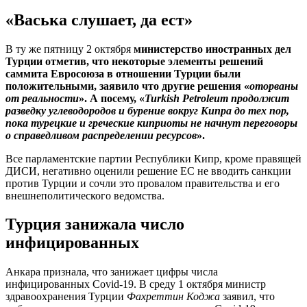
«Васька слушает, да ест»
В ту же пятницу 2 октября
министерство иностранных дел
Турции отметив, что некоторые элементы решений
саммита Евросоюза в отношении Турции были
положительными, заявило что другие решения «
оторваны
от реальности
». А посему, «
Turkish Petroleum продолжит
разведку углеводородов и бурение вокруг Кипра до тех пор,
пока турецкие и греческие киприоты не начнут переговоры
о справедливом распределении ресурсов
».
Все парламентские партии Республики Кипр, кроме правящей
ДИСИ, негативно оценили решение ЕС не вводить санкции
против Турции и сочли это провалом правительства и его
внешнеполитического ведомства.
Турция занижала число
инфицированных
Анкара признала, что занижает цифры числа
инфицированных Covid-19. В среду 1 октября министр
здравоохранения Турции
Фахреттин Коджа
заявил, что