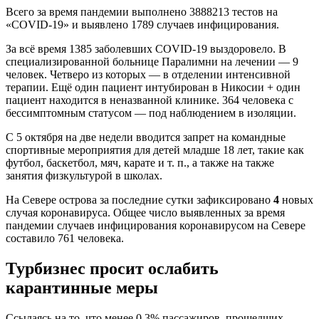
Всего за время пандемии выполнено 3888213 тестов на
«COVID-19» и выявлено 1789 случаев инфицирования.
За всё время 1385 заболевших COVID-19 выздоровело. В
специализированной больнице Паралимни на лечении — 9
человек. Четверо из которых — в отделении интенсивной
терапии. Ещё один пациент интубирован в Никосии + один
пациент находится в неназванной клинике. 364 человека с
бессимптомным статусом — под наблюдением в изоляции.
С 5 октября на две недели вводится запрет на командные
спортивные мероприятия для детей младше 18 лет, такие как
футбол, баскетбол, мяч, карате и т. п., а также на также
занятия физкультурой в школах.
На Севере острова за последние сутки зафиксировано
4
новых
случая коронавируса. Общее число выявленных за время
пандемии случаев инфицирования коронавирусом на Севере
составило 761 человека.
Турбизнес просит ослабить
карантинные меры
Ссылаясь на то, что менее 0,3% пассажиров, прошедших