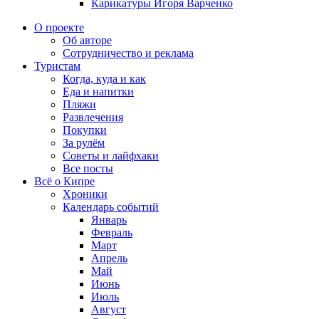
Карикатуры Игоря Варченко
О проекте
Об авторе
Сотрудничество и реклама
Туристам
Когда, куда и как
Еда и напитки
Пляжи
Развлечения
Покупки
За рулём
Советы и лайфхаки
Все посты
Всё о Кипре
Хроники
Календарь событий
Январь
Февраль
Март
Апрель
Май
Июнь
Июль
Август