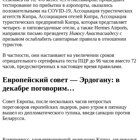
тестирование по прибытии в аэропорты, оказались
положительными на COVID-19, Ассоциация туристических
агентств Кипра, Ассоциациея отелей Кипра, Ассоциация
туристических предприятий Кипра, которая представляет
четырех- и пятизвездочные отели, а также Hermes Airports,
направили письмо президенту
Никосу Анастасиадесу
с
призывом ослаблабить санитарные правила в отношении
туристов.
В частности, они настаивают на увеличении сроков
отрицательного сертификата теста ПЦР до 96 часов вместо 72
часов, предусмотренных в настоящее время правилами.
Европейский совет — Эрдогану: в
декабре поговорим…
Совет Европы, после нескольких часов непростых
переговоров европейских лидеров, рано утром в пятницу
вышел из дипломатического тупика, введя санкции против
Беларусси.
Компромисс, удовлетворивший делегацию Кипра, заключался