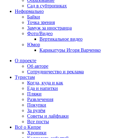
Образование
Сад в субтропиках
Неформально
Байки
Точка зрения
Замуж за иностранца
Фото/Видео
Вертикальное видео
Юмор
Карикатуры Игоря Варченко
О проекте
Об авторе
Сотрудничество и реклама
Туристам
Когда, куда и как
Еда и напитки
Пляжи
Развлечения
Покупки
За рулём
Советы и лайфхаки
Все посты
Всё о Кипре
Хроники