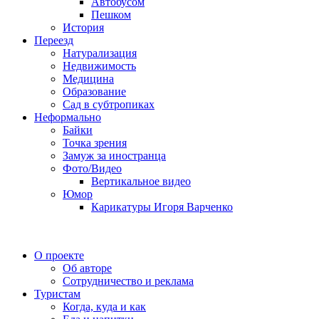
Автобусом
Пешком
История
Переезд
Натурализация
Недвижимость
Медицина
Образование
Сад в субтропиках
Неформально
Байки
Точка зрения
Замуж за иностранца
Фото/Видео
Вертикальное видео
Юмор
Карикатуры Игоря Варченко
О проекте
Об авторе
Сотрудничество и реклама
Туристам
Когда, куда и как