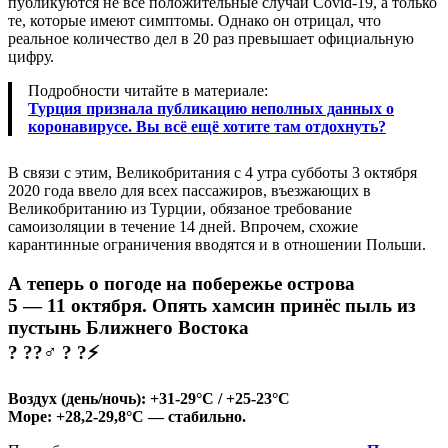
публикуются не все положительные случаи Covid-19, а только
те, которые имеют симптомы. Однако он отрицал, что
реальное количество дел в 20 раз превышает официальную
цифру.
Подробности читайте в материале:
Т
урция признала публикацию неполных данных о
коронавирусе. Вы всё ещё хотите там отдохнуть?
В связи с этим, Великобритания с 4 утра субботы 3 октября
2020 года ввело для всех пассажиров, въезжающих в
Великобританию из Турции, обязаное требование
самоизоляции в течение 14 дней. Впрочем, схожие
карантинные ограничения вводятся и в отношении Польши.
А теперь о погоде на побережье острова
5 — 11 октября. Опять хамсин принёс пыль из
пустынь Ближнего Востока
? ??‍♂️ ? ?⚡
Воздух (день/ночь): +31-29°C / +25-23°C
Море: +28,2-29,8°C — стабильно.