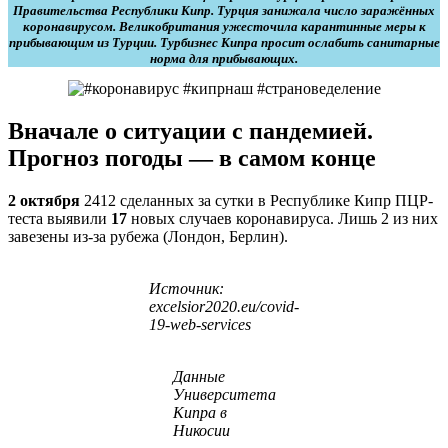
Правительства Республики Кипр. Турция занижала число заражённых
коронавирусом. Великобритания ужесточила карантинные меры к
прибывающим из Турции. Турбизнес Кипра просит ослабить санитарные
норма для прибывающих.
Вначале о ситуации с пандемией.
Прогноз погоды —
в самом конце
2 октября
2412 сделанных за сутки в Республике Кипр ПЦР-
теста выявили
17
новых случаев коронавируса. Лишь 2 из них
завезены из-за рубежа (Лондон, Берлин).
Источник:
excelsior2020.eu/covid-
19-web-services
Данные
Университета
Кипра в
Никосии