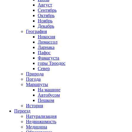
Август
Сентябрь
Октябрь
Ноябрь
Декабрь
География
Никосия
Лимассол
Ларнака
Пафос
Фамагуста
горы Троодос
Север
Природа
Погода
Маршруты
На машине
Автобусом
Пешком
История
Переезд
Натурализация
Недвижимость
Медицина