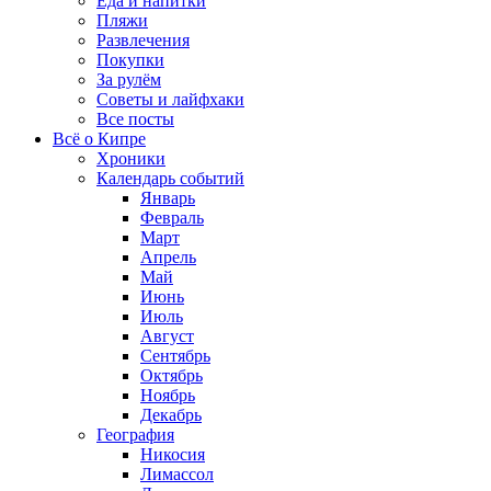
Еда и напитки
Пляжи
Развлечения
Покупки
За рулём
Советы и лайфхаки
Все посты
Всё о Кипре
Хроники
Календарь событий
Январь
Февраль
Март
Апрель
Май
Июнь
Июль
Август
Сентябрь
Октябрь
Ноябрь
Декабрь
География
Никосия
Лимассол