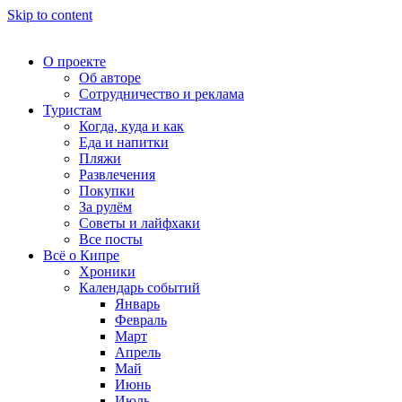
Skip to content
О проекте
Об авторе
Сотрудничество и реклама
Туристам
Когда, куда и как
Еда и напитки
Пляжи
Развлечения
Покупки
За рулём
Советы и лайфхаки
Все посты
Всё о Кипре
Хроники
Календарь событий
Январь
Февраль
Март
Апрель
Май
Июнь
Июль