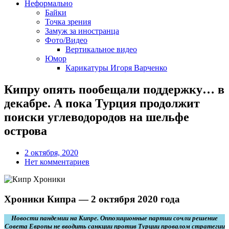
Неформально
Байки
Точка зрения
Замуж за иностранца
Фото/Видео
Вертикальное видео
Юмор
Карикатуры Игоря Варченко
Кипру опять пообещали поддержку… в
декабре. А пока Турция продолжит
поиски углеводородов на шельфе
острова
2 октября, 2020
Нет комментариев
Хроники Кипра — 2 октября 2020 года
Новости пандемии на Кипре. Оппозиционные партии сочли решение
Совета Европы не вводить санкции против Турции провалом стратегии