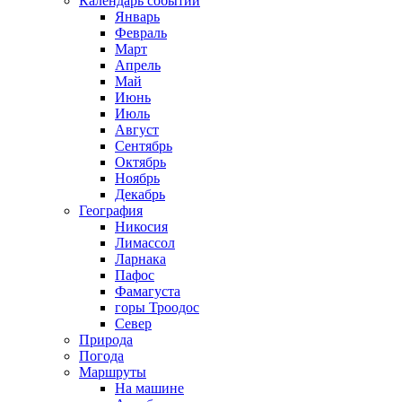
Календарь событий
Январь
Февраль
Март
Апрель
Май
Июнь
Июль
Август
Сентябрь
Октябрь
Ноябрь
Декабрь
География
Никосия
Лимассол
Ларнака
Пафос
Фамагуста
горы Троодос
Север
Природа
Погода
Маршруты
На машине