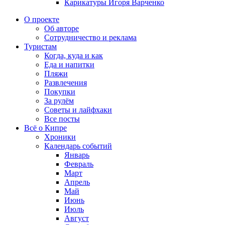
Карикатуры Игоря Варченко
О проекте
Об авторе
Сотрудничество и реклама
Туристам
Когда, куда и как
Еда и напитки
Пляжи
Развлечения
Покупки
За рулём
Советы и лайфхаки
Все посты
Всё о Кипре
Хроники
Календарь событий
Январь
Февраль
Март
Апрель
Май
Июнь
Июль
Август