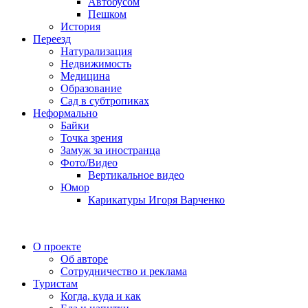
Автобусом
Пешком
История
Переезд
Натурализация
Недвижимость
Медицина
Образование
Сад в субтропиках
Неформально
Байки
Точка зрения
Замуж за иностранца
Фото/Видео
Вертикальное видео
Юмор
Карикатуры Игоря Варченко
О проекте
Об авторе
Сотрудничество и реклама
Туристам
Когда, куда и как