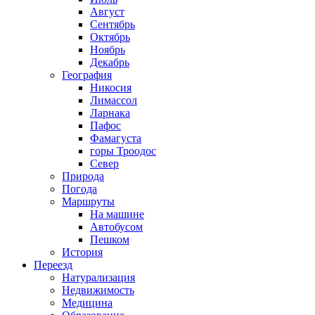
Август
Сентябрь
Октябрь
Ноябрь
Декабрь
География
Никосия
Лимассол
Ларнака
Пафос
Фамагуста
горы Троодос
Север
Природа
Погода
Маршруты
На машине
Автобусом
Пешком
История
Переезд
Натурализация
Недвижимость
Медицина