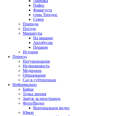
Ларнака
Пафос
Фамагуста
горы Троодос
Север
Природа
Погода
Маршруты
На машине
Автобусом
Пешком
История
Переезд
Натурализация
Недвижимость
Медицина
Образование
Сад в субтропиках
Неформально
Байки
Точка зрения
Замуж за иностранца
Фото/Видео
Вертикальное видео
Юмор