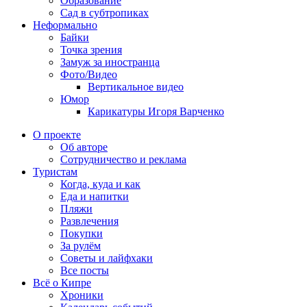
Образование
Сад в субтропиках
Неформально
Байки
Точка зрения
Замуж за иностранца
Фото/Видео
Вертикальное видео
Юмор
Карикатуры Игоря Варченко
О проекте
Об авторе
Сотрудничество и реклама
Туристам
Когда, куда и как
Еда и напитки
Пляжи
Развлечения
Покупки
За рулём
Советы и лайфхаки
Все посты
Всё о Кипре
Хроники