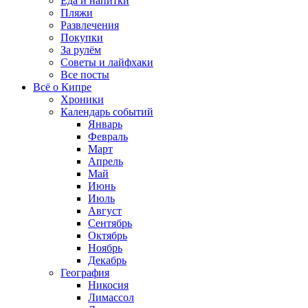
Еда и напитки
Пляжи
Развлечения
Покупки
За рулём
Советы и лайфхаки
Все посты
Всё о Кипре
Хроники
Календарь событий
Январь
Февраль
Март
Апрель
Май
Июнь
Июль
Август
Сентябрь
Октябрь
Ноябрь
Декабрь
География
Никосия
Лимассол