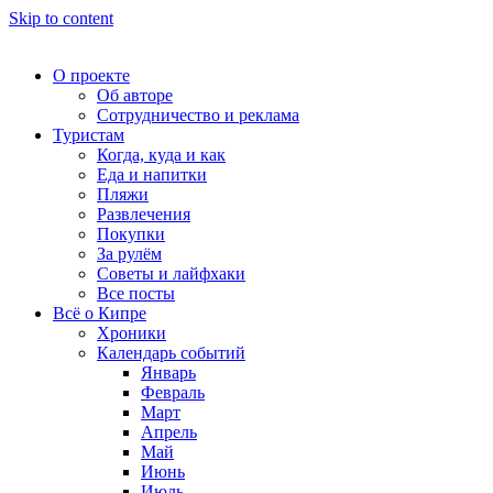
Skip to content
О проекте
Об авторе
Сотрудничество и реклама
Туристам
Когда, куда и как
Еда и напитки
Пляжи
Развлечения
Покупки
За рулём
Советы и лайфхаки
Все посты
Всё о Кипре
Хроники
Календарь событий
Январь
Февраль
Март
Апрель
Май
Июнь
Июль