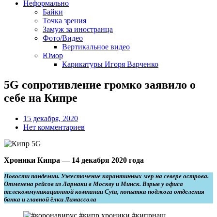
Неформально
Байки
Точка зрения
Замуж за иностранца
Фото/Видео
Вертикальное видео
Юмор
Карикатуры Игоря Варченко
5G cопротивление громко заявило о
себе на Кипре
15 декабря, 2020
Нет комментариев
Хроники Кипра — 14 декабря 2020 года
Новости пандемии. Ужесточение карантинных мер на севере острова.
Отменена рейсов из Ларнаки в Москву и Минск. Взрыв у офиса
телекоммуникационной компании Сyta, попытка поджога отделения
банка и главной ёлки Лимассола