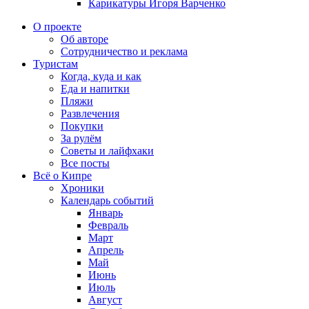
Карикатуры Игоря Варченко
О проекте
Об авторе
Сотрудничество и реклама
Туристам
Когда, куда и как
Еда и напитки
Пляжи
Развлечения
Покупки
За рулём
Советы и лайфхаки
Все посты
Всё о Кипре
Хроники
Календарь событий
Январь
Февраль
Март
Апрель
Май
Июнь
Июль
Август