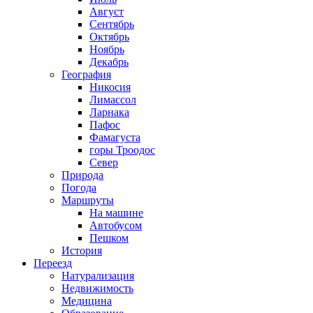
Август
Сентябрь
Октябрь
Ноябрь
Декабрь
География
Никосия
Лимассол
Ларнака
Пафос
Фамагуста
горы Троодос
Север
Природа
Погода
Маршруты
На машине
Автобусом
Пешком
История
Переезд
Натурализация
Недвижимость
Медицина