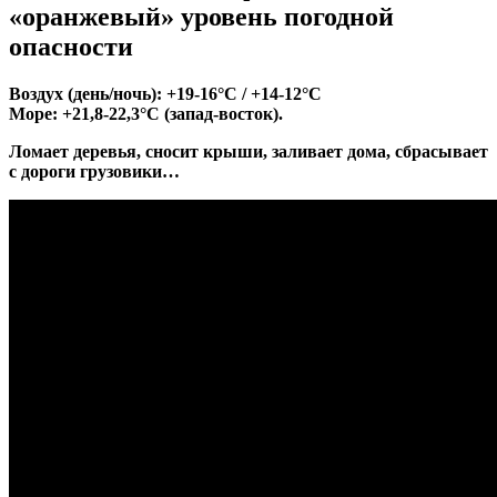
«оранжевый» уровень погодной
опасности
Воздух (день/ночь): +19-16°C / +14-12°C
Море: +21,8-22,3°C (запад-восток).
Ломает деревья, сносит крыши, заливает дома, сбрасывает
с дороги грузовики…