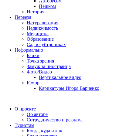
Автобусом
Пешком
История
Переезд
Натурализация
Недвижимость
Медицина
Образование
Сад в субтропиках
Неформально
Байки
Точка зрения
Замуж за иностранца
Фото/Видео
Вертикальное видео
Юмор
Карикатуры Игоря Варченко
О проекте
Об авторе
Сотрудничество и реклама
Туристам
Когда, куда и как