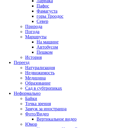
Ларнака
Пафос
Фамагуста
горы Троодос
Север
Природа
Погода
Маршруты
На машине
Автобусом
Пешком
История
Переезд
Натурализация
Недвижимость
Медицина
Образование
Сад в субтропиках
Неформально
Байки
Точка зрения
Замуж за иностранца
Фото/Видео
Вертикальное видео
Юмор