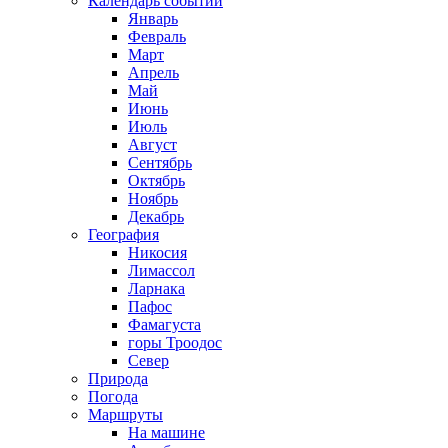
Календарь событий
Январь
Февраль
Март
Апрель
Май
Июнь
Июль
Август
Сентябрь
Октябрь
Ноябрь
Декабрь
География
Никосия
Лимассол
Ларнака
Пафос
Фамагуста
горы Троодос
Север
Природа
Погода
Маршруты
На машине