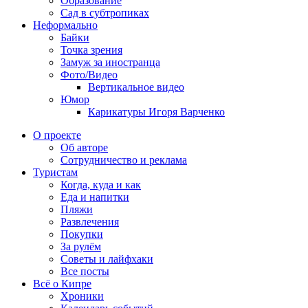
Образование
Сад в субтропиках
Неформально
Байки
Точка зрения
Замуж за иностранца
Фото/Видео
Вертикальное видео
Юмор
Карикатуры Игоря Варченко
О проекте
Об авторе
Сотрудничество и реклама
Туристам
Когда, куда и как
Еда и напитки
Пляжи
Развлечения
Покупки
За рулём
Советы и лайфхаки
Все посты
Всё о Кипре
Хроники