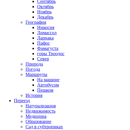
Сентябрь
Октябрь
Ноябрь
Декабрь
География
Никосия
Лимассол
Ларнака
Пафос
Фамагуста
горы Троодос
Север
Природа
Погода
Маршруты
На машине
Автобусом
Пешком
История
Переезд
Натурализация
Недвижимость
Медицина
Образование
Сад в субтропиках