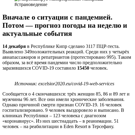
Вначале о ситуации с пандемией.
Потом —
прогноз погоды на неделю и
актуальные события
14 декабря
в Республике Кипр сделано 3117 ПЦР-теста.
Выявлено 349положительных реакций. Среди них у четырёх
авиапассажиров и репатриантов (протестировано 995). Таким
образом, за всё время пандемии число предположительно
заразившихся COVID-19 составило
15450
человек.
Источник: excelsior2020.eu/covid-19-web-services
Сообщается о 4 скончавшихся: трёх женщин 85, 86 и 89 лет и
мужчины 96 лет. Все они имели хронические заболевания.
Однако причиной смерти признан COVID-19. 16 человек
госпитализировано. 9 человек выздоровело и выписано. В
клиниках Республики – 123 человека с диагнозом
«коронавирус». Из них шестнадцать – в реанимации. 51
человек – на реабилитации в Eden Resort в Терсефану.