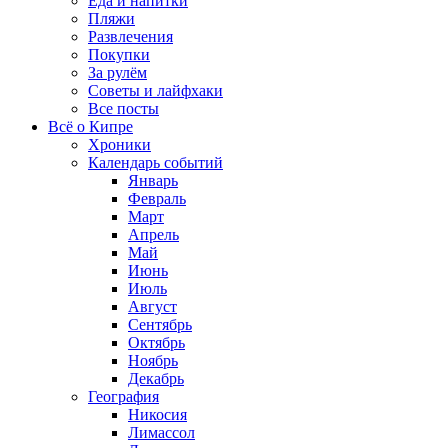
Еда и напитки
Пляжи
Развлечения
Покупки
За рулём
Советы и лайфхаки
Все посты
Всё о Кипре
Хроники
Календарь событий
Январь
Февраль
Март
Апрель
Май
Июнь
Июль
Август
Сентябрь
Октябрь
Ноябрь
Декабрь
География
Никосия
Лимассол