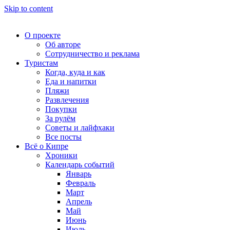
Skip to content
О проекте
Об авторе
Сотрудничество и реклама
Туристам
Когда, куда и как
Еда и напитки
Пляжи
Развлечения
Покупки
За рулём
Советы и лайфхаки
Все посты
Всё о Кипре
Хроники
Календарь событий
Январь
Февраль
Март
Апрель
Май
Июнь
Июль