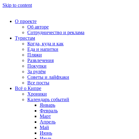
Skip to content
О проекте
Об авторе
Сотрудничество и реклама
Туристам
Когда, куда и как
Еда и напитки
Пляжи
Развлечения
Покупки
За рулём
Советы и лайфхаки
Все посты
Всё о Кипре
Хроники
Календарь событий
Январь
Февраль
Март
Апрель
Май
Июнь
Июль