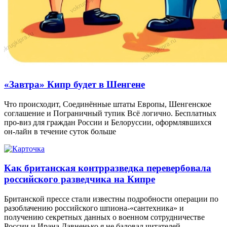
«Завтра» Кипр будет в Шенгене
Что происходит, Соединённые штаты Европы, Шенгенское
соглашение и Пограничный тупик Всё логично. Бесплатных
про-виз для граждан России и Белоруссии, оформлявшихся
он-лайн в течение суток больше
Как британская контрразведка перевербовала
российского разведчика на Кипре
Британской прессе стали известны подробности операции по
разоблачению российского шпиона-«сантехника» и
получению секретных данных о военном сотрудничестве
России и Ирана Давненько я не баловал читателей