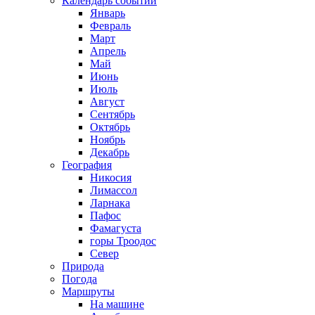
Календарь событий
Январь
Февраль
Март
Апрель
Май
Июнь
Июль
Август
Сентябрь
Октябрь
Ноябрь
Декабрь
География
Никосия
Лимассол
Ларнака
Пафос
Фамагуста
горы Троодос
Север
Природа
Погода
Маршруты
На машине