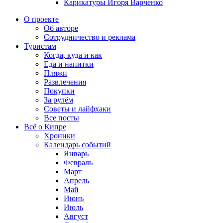
Карикатуры Игоря Варченко
О проекте
Об авторе
Сотрудничество и реклама
Туристам
Когда, куда и как
Еда и напитки
Пляжи
Развлечения
Покупки
За рулём
Советы и лайфхаки
Все посты
Всё о Кипре
Хроники
Календарь событий
Январь
Февраль
Март
Апрель
Май
Июнь
Июль
Август