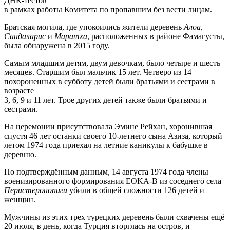
ДНК-тестов
в рамках работы Комитета по пропавшим без вести лицам.
Братская могила, где упокоились жители деревень
Алоа,
Сандаларис
и
Маратха
, расположенных в районе Фамагусты,
была обнаружена в 2015 году.
Самым младшим детям, двум девочкам, было четыре и шесть
месяцев. Старшим был мальчик 15 лет. Четверо из 14
похороненных в субботу детей были братьями и сестрами в
возрасте
3, 6, 9 и 11 лет. Трое других детей также были братьями и
сестрами.
На церемонии присутствовала Эмине Рейхан, хоронившая
спустя 46 лет останки своего 10-летнего сына Азиза, который
летом 1974 года приехал на летние каникулы к бабушке в
деревню.
По подтверждённым данным, 14 августа 1974 года члены
военизированного формирования EOKA-B из соседнего села
Перистеронопиги
убили в общей сложности 126 детей и
женщин.
Мужчины из этих трех турецких деревень были схвачены ещё
20 июля, в день, когда Турция вторглась на остров, и