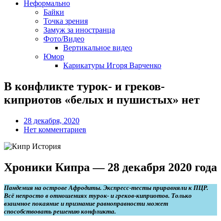
Неформально
Байки
Точка зрения
Замуж за иностранца
Фото/Видео
Вертикальное видео
Юмор
Карикатуры Игоря Варченко
В конфликте турок- и греков-
киприотов «белых и пушистых» нет
28 декабря, 2020
Нет комментариев
Хроники Кипра — 28 декабря 2020 года
Пандемия на острове Афродиты. Экспресс-тесты приравняли к ПЦР.
Всё непросто в отношениях турок- и греков-киприотов. Только
взаимное покаяние и признание равноправности может
способствовать решению конфликта.