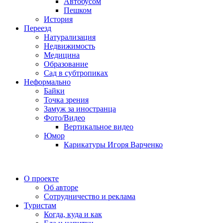
Автобусом
Пешком
История
Переезд
Натурализация
Недвижимость
Медицина
Образование
Сад в субтропиках
Неформально
Байки
Точка зрения
Замуж за иностранца
Фото/Видео
Вертикальное видео
Юмор
Карикатуры Игоря Варченко
О проекте
Об авторе
Сотрудничество и реклама
Туристам
Когда, куда и как