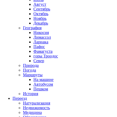
Август
Сентябрь
Октябрь
Ноябрь
Декабрь
География
Никосия
Лимассол
Ларнака
Пафос
Фамагуста
горы Троодос
Север
Природа
Погода
Маршруты
На машине
Автобусом
Пешком
История
Переезд
Натурализация
Недвижимость
Медицина