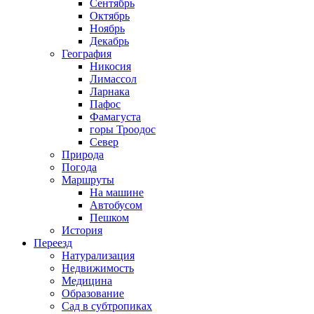
Сентябрь
Октябрь
Ноябрь
Декабрь
География
Никосия
Лимассол
Ларнака
Пафос
Фамагуста
горы Троодос
Север
Природа
Погода
Маршруты
На машине
Автобусом
Пешком
История
Переезд
Натурализация
Недвижимость
Медицина
Образование
Сад в субтропиках