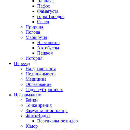
Ларнака
Пафос
Фамагуста
горы Троодос
Север
Природа
Погода
Маршруты
На машине
Автобусом
Пешком
История
Переезд
Натурализация
Недвижимость
Медицина
Образование
Сад в субтропиках
Неформально
Байки
Точка зрения
Замуж за иностранца
Фото/Видео
Вертикальное видео
Юмор