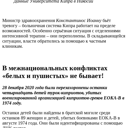
Данные Университета Кипра в Никосии
Министр здравоохранения
Константинос Иоанну
бьёт
тревогу – больничная система Кипра работает на пределе
возможностей. Особенно серьёзная ситуация с отделениями
интенсивной терапии – они переполнены. В складывающейся
ситуации, власти обратились за помощью к частным
клиникам.
В межнациональных конфликтах
«белых и пушистых» не бывает!
28 декабря 2020 года были перезахоронены останки
четырнадцать детей турок-киприотов, убитых
военизированной организацией киприотов-греков E
OKA
-B в
1974 году.
Останки детей были найдены в братской могиле среди
останков 89 женщин и детей, убитых боевиками EOKA-B в
августе 1974 года. Они были идентифицированы с помощью