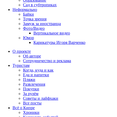
Образование
Сад в субтропиках
Неформально
Байки
Точка зрения
Замуж за иностранца
Фото/Видео
Вертикальное видео
Юмор
Карикатуры Игоря Варченко
О проекте
Об авторе
Сотрудничество и реклама
Туристам
Когда, куда и как
Еда и напитки
Пляжи
Развлечения
Покупки
За рулём
Советы и лайфхаки
Все посты
Всё о Кипре
Хроники