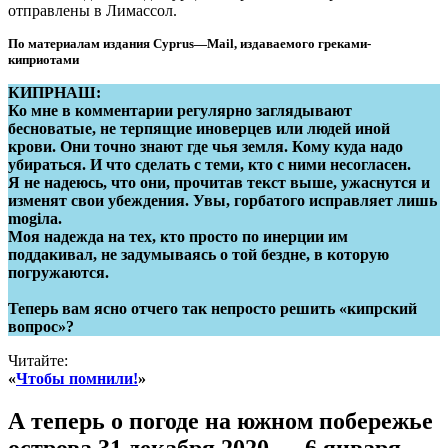
отправлены в Лимассол.
По материалам издания
Cyprus
—
Mail
, издаваемого греками-
киприотами
КИПРНАШ:
Ко мне в комментарии регулярно заглядывают
бесноватые, не терпящие иноверцев или людей иной
крови. Они точно знают где чья земля. Кому куда надо
убираться. И что сделать с теми, кто с ними несогласен.
Я не надеюсь, что они, прочитав текст выше, ужаснутся и
изменят свои убеждения. Увы, горбатого исправляет лишь
mogiла.
Моя надежда на тех, кто просто по инерции им
поддакивал, не задумываясь о той бездне, в которую
погружаются.
Теперь вам ясно отчего так непросто решить «кипрский
вопрос»?
Читайте:
«
Чтобы помнили!
»
А теперь о погоде на южном побережье