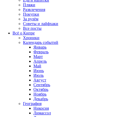
Еда и напитки
Пляжи
Развлечения
Покупки
За рулём
Советы и лайфхаки
Все посты
Всё о Кипре
Хроники
Календарь событий
Январь
Февраль
Март
Апрель
Май
Июнь
Июль
Август
Сентябрь
Октябрь
Ноябрь
Декабрь
География
Никосия
Лимассол