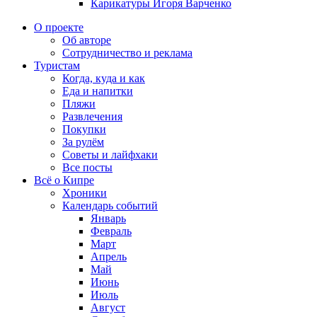
Карикатуры Игоря Варченко
О проекте
Об авторе
Сотрудничество и реклама
Туристам
Когда, куда и как
Еда и напитки
Пляжи
Развлечения
Покупки
За рулём
Советы и лайфхаки
Все посты
Всё о Кипре
Хроники
Календарь событий
Январь
Февраль
Март
Апрель
Май
Июнь
Июль
Август