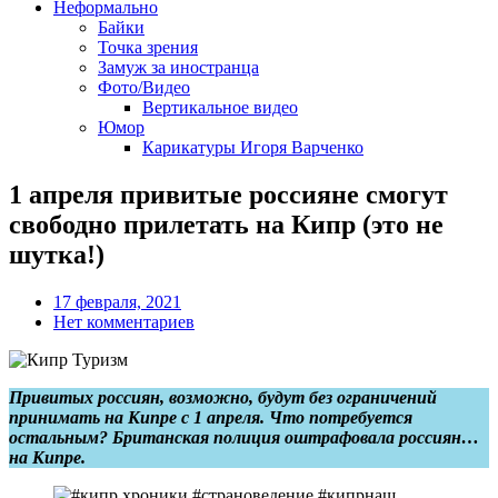
Неформально
Байки
Точка зрения
Замуж за иностранца
Фото/Видео
Вертикальное видео
Юмор
Карикатуры Игоря Варченко
1 апреля привитые россияне смогут
свободно прилетать на Кипр (это не
шутка!)
17 февраля, 2021
Нет комментариев
Привитых россиян, возможно, будут без ограничений
принимать на Кипре с 1 апреля. Что потребуется
остальным? Британская полиция оштрафовала россиян…
на Кипре.