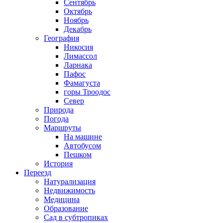
Сентябрь
Октябрь
Ноябрь
Декабрь
География
Никосия
Лимассол
Ларнака
Пафос
Фамагуста
горы Троодос
Север
Природа
Погода
Маршруты
На машине
Автобусом
Пешком
История
Переезд
Натурализация
Недвижимость
Медицина
Образование
Сад в субтропиках