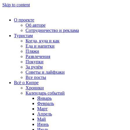
Skip to content
О проекте
Об авторе
Сотрудничество и реклама
Туристам
Когда, куда и как
Еда и напитки
Пляжи
Развлечения
Покупки
За рулём
Советы и лайфхаки
Все посты
Всё о Кипре
Хроники
Календарь событий
Январь
Февраль
Март
Апрель
Май
Июнь
Июль