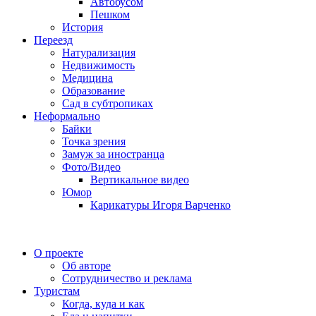
Автобусом
Пешком
История
Переезд
Натурализация
Недвижимость
Медицина
Образование
Сад в субтропиках
Неформально
Байки
Точка зрения
Замуж за иностранца
Фото/Видео
Вертикальное видео
Юмор
Карикатуры Игоря Варченко
О проекте
Об авторе
Сотрудничество и реклама
Туристам
Когда, куда и как