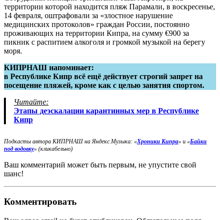
территории которой находится пляж Парамали, в воскресенье,
14 февраля, оштрафовали за «злостное нарушение
медицинских протоколов» граждан России, постоянно
проживающих на территории Кипра, на сумму €900 за
пикник с распитием алкоголя и громкой музыкой на берегу
моря.
КИПРНАШ напоминает:
в Республике Кипр всё ещё действует строгий запрет на
посещение пляжей, кроме как с целью занятия спортом.
Читайте:
Этапы деэскалации карантинных мер в Республике
Кипр
Подкасты автора КИПРНАШ на Яндекс.Музыка:
«
Хроники Кипра
» и «
Байки
под водовку
» (кликабельно)
Ваш комментарий может быть первым, не упустите свой
шанс!
Комментировать