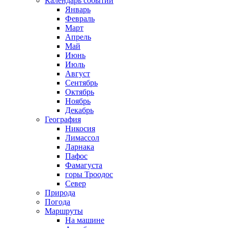
Календарь событий
Январь
Февраль
Март
Апрель
Май
Июнь
Июль
Август
Сентябрь
Октябрь
Ноябрь
Декабрь
География
Никосия
Лимассол
Ларнака
Пафос
Фамагуста
горы Троодос
Север
Природа
Погода
Маршруты
На машине