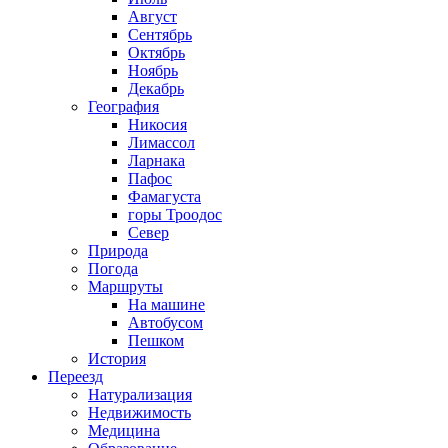
Август
Сентябрь
Октябрь
Ноябрь
Декабрь
География
Никосия
Лимассол
Ларнака
Пафос
Фамагуста
горы Троодос
Север
Природа
Погода
Маршруты
На машине
Автобусом
Пешком
История
Переезд
Натурализация
Недвижимость
Медицина