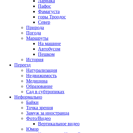
Ларнака
Пафос
Фамагуста
горы Троодос
Север
Природа
Погода
Маршруты
На машине
Автобусом
Пешком
История
Переезд
Натурализация
Недвижимость
Медицина
Образование
Сад в субтропиках
Неформально
Байки
Точка зрения
Замуж за иностранца
Фото/Видео
Вертикальное видео
Юмор