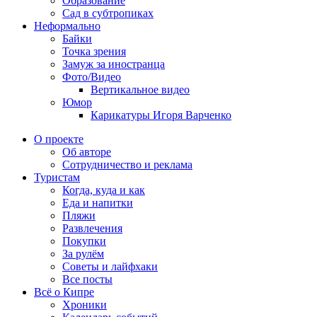
Образование
Сад в субтропиках
Неформально
Байки
Точка зрения
Замуж за иностранца
Фото/Видео
Вертикальное видео
Юмор
Карикатуры Игоря Варченко
О проекте
Об авторе
Сотрудничество и реклама
Туристам
Когда, куда и как
Еда и напитки
Пляжи
Развлечения
Покупки
За рулём
Советы и лайфхаки
Все посты
Всё о Кипре
Хроники