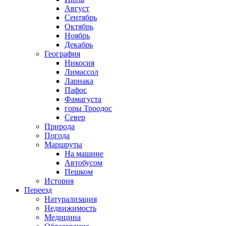
Август
Сентябрь
Октябрь
Ноябрь
Декабрь
География
Никосия
Лимассол
Ларнака
Пафос
Фамагуста
горы Троодос
Север
Природа
Погода
Маршруты
На машине
Автобусом
Пешком
История
Переезд
Натурализация
Недвижимость
Медицина