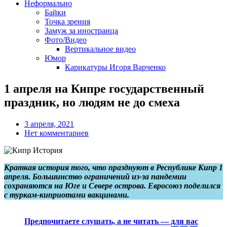
Неформально
Байки
Точка зрения
Замуж за иностранца
Фото/Видео
Вертикальное видео
Юмор
Карикатуры Игоря Варченко
1 апреля на Кипре государственный
праздник, но людям не до смеха
3 апреля, 2021
Нет комментариев
Краткая история того, что празднуют в Республике Кипр 1
апреля. Большинство ограничений из-за пандемии
сохраняются на Юге и Севере острова. Евросоюз поделился
с туркам-киприотами вакцинами.
Предпочитаете слушать, а не читать — для вас