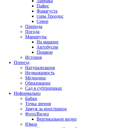
Ларнака
Пафос
Фамагуста
горы Троодос
Север
Природа
Погода
Маршруты
На машине
Автобусом
Пешком
История
Переезд
Натурализация
Недвижимость
Медицина
Образование
Сад в субтропиках
Неформально
Байки
Точка зрения
Замуж за иностранца
Фото/Видео
Вертикальное видео
Юмор