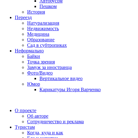
Автобусом
Пешком
История
Переезд
Натурализация
Недвижимость
Медицина
Образование
Сад в субтропиках
Неформально
Байки
Точка зрения
Замуж за иностранца
Фото/Видео
Вертикальное видео
Юмор
Карикатуры Игоря Варченко
О проекте
Об авторе
Сотрудничество и реклама
Туристам
Когда, куда и как