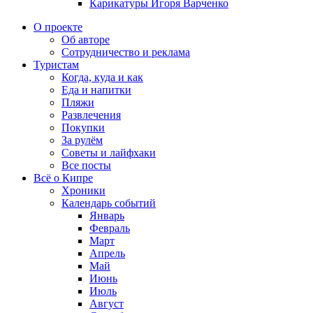
Карикатуры Игоря Варченко
О проекте
Об авторе
Сотрудничество и реклама
Туристам
Когда, куда и как
Еда и напитки
Пляжи
Развлечения
Покупки
За рулём
Советы и лайфхаки
Все посты
Всё о Кипре
Хроники
Календарь событий
Январь
Февраль
Март
Апрель
Май
Июнь
Июль
Август