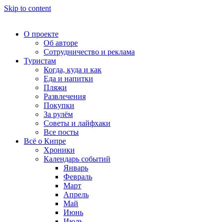
Skip to content
О проекте
Об авторе
Сотрудничество и реклама
Туристам
Когда, куда и как
Еда и напитки
Пляжи
Развлечения
Покупки
За рулём
Советы и лайфхаки
Все посты
Всё о Кипре
Хроники
Календарь событий
Январь
Февраль
Март
Апрель
Май
Июнь
Июль