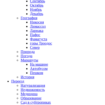
Сентябрь
Октябрь
Ноябрь
Декабрь
География
Никосия
Лимассол
Ларнака
Пафос
Фамагуста
горы Троодос
Север
Природа
Погода
Маршруты
На машине
Автобусом
Пешком
История
Переезд
Натурализация
Недвижимость
Медицина
Образование
Сад в субтропиках