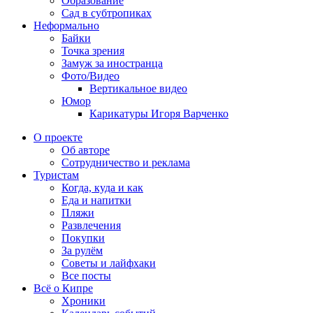
Образование
Сад в субтропиках
Неформально
Байки
Точка зрения
Замуж за иностранца
Фото/Видео
Вертикальное видео
Юмор
Карикатуры Игоря Варченко
О проекте
Об авторе
Сотрудничество и реклама
Туристам
Когда, куда и как
Еда и напитки
Пляжи
Развлечения
Покупки
За рулём
Советы и лайфхаки
Все посты
Всё о Кипре
Хроники