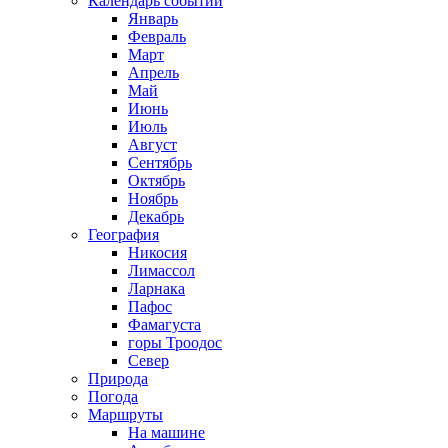
Календарь событий
Январь
Февраль
Март
Апрель
Май
Июнь
Июль
Август
Сентябрь
Октябрь
Ноябрь
Декабрь
География
Никосия
Лимассол
Ларнака
Пафос
Фамагуста
горы Троодос
Север
Природа
Погода
Маршруты
На машине