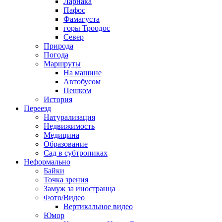
Ларнака
Пафос
Фамагуста
горы Троодос
Север
Природа
Погода
Маршруты
На машине
Автобусом
Пешком
История
Переезд
Натурализация
Недвижимость
Медицина
Образование
Сад в субтропиках
Неформально
Байки
Точка зрения
Замуж за иностранца
Фото/Видео
Вертикальное видео
Юмор