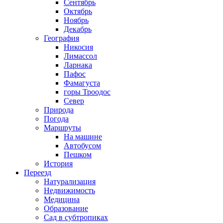
Сентябрь
Октябрь
Ноябрь
Декабрь
География
Никосия
Лимассол
Ларнака
Пафос
Фамагуста
горы Троодос
Север
Природа
Погода
Маршруты
На машине
Автобусом
Пешком
История
Переезд
Натурализация
Недвижимость
Медицина
Образование
Сад в субтропиках