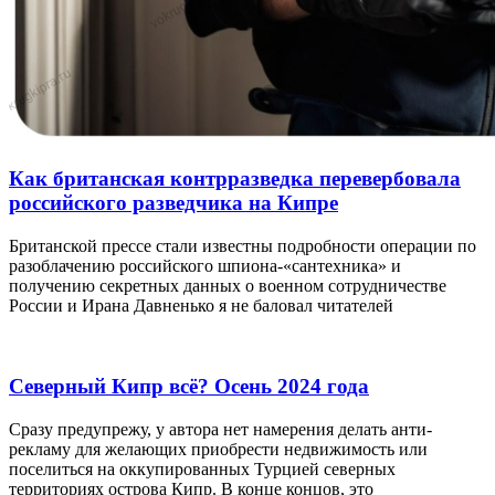
Как британская контрразведка перевербовала
российского разведчика на Кипре
Британской прессе стали известны подробности операции по
разоблачению российского шпиона-«сантехника» и
получению секретных данных о военном сотрудничестве
России и Ирана Давненько я не баловал читателей
Северный Кипр всё? Осень 2024 года
Сразу предупрежу, у автора нет намерения делать анти-
рекламу для желающих приобрести недвижимость или
поселиться на оккупированных Турцией северных
территориях острова Кипр. В конце концов, это