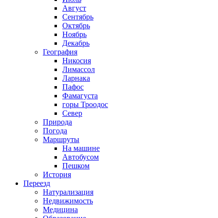
Август
Сентябрь
Октябрь
Ноябрь
Декабрь
География
Никосия
Лимассол
Ларнака
Пафос
Фамагуста
горы Троодос
Север
Природа
Погода
Маршруты
На машине
Автобусом
Пешком
История
Переезд
Натурализация
Недвижимость
Медицина