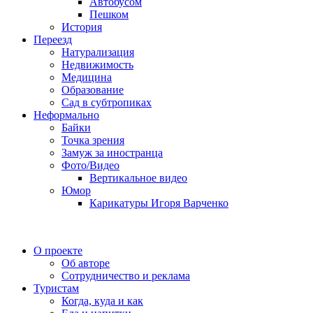
Автобусом
Пешком
История
Переезд
Натурализация
Недвижимость
Медицина
Образование
Сад в субтропиках
Неформально
Байки
Точка зрения
Замуж за иностранца
Фото/Видео
Вертикальное видео
Юмор
Карикатуры Игоря Варченко
О проекте
Об авторе
Сотрудничество и реклама
Туристам
Когда, куда и как