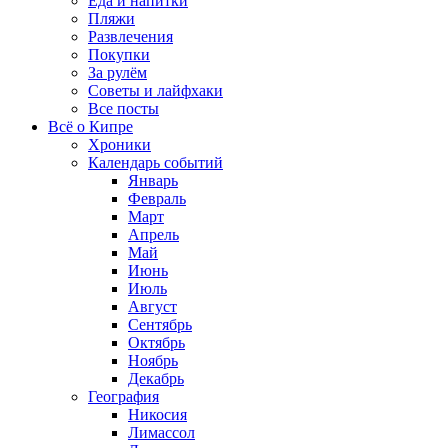
Еда и напитки
Пляжи
Развлечения
Покупки
За рулём
Советы и лайфхаки
Все посты
Всё о Кипре
Хроники
Календарь событий
Январь
Февраль
Март
Апрель
Май
Июнь
Июль
Август
Сентябрь
Октябрь
Ноябрь
Декабрь
География
Никосия
Лимассол