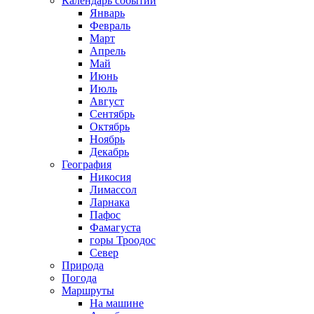
Календарь событий
Январь
Февраль
Март
Апрель
Май
Июнь
Июль
Август
Сентябрь
Октябрь
Ноябрь
Декабрь
География
Никосия
Лимассол
Ларнака
Пафос
Фамагуста
горы Троодос
Север
Природа
Погода
Маршруты
На машине