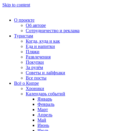
Skip to content
О проекте
Об авторе
Сотрудничество и реклама
Туристам
Когда, куда и как
Еда и напитки
Пляжи
Развлечения
Покупки
За рулём
Советы и лайфхаки
Все посты
Всё о Кипре
Хроники
Календарь событий
Январь
Февраль
Март
Апрель
Май
Июнь
Июль