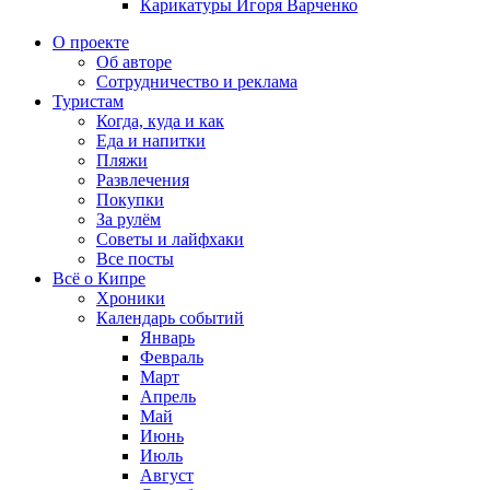
Карикатуры Игоря Варченко
О проекте
Об авторе
Сотрудничество и реклама
Туристам
Когда, куда и как
Еда и напитки
Пляжи
Развлечения
Покупки
За рулём
Советы и лайфхаки
Все посты
Всё о Кипре
Хроники
Календарь событий
Январь
Февраль
Март
Апрель
Май
Июнь
Июль
Август