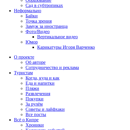
Образование
Сад в субтропиках
Неформально
Байки
Точка зрения
Замуж за иностранца
Фото/Видео
Вертикальное видео
Юмор
Карикатуры Игоря Варченко
О проекте
Об авторе
Сотрудничество и реклама
Туристам
Когда, куда и как
Еда и напитки
Пляжи
Развлечения
Покупки
За рулём
Советы и лайфхаки
Все посты
Всё о Кипре
Хроники