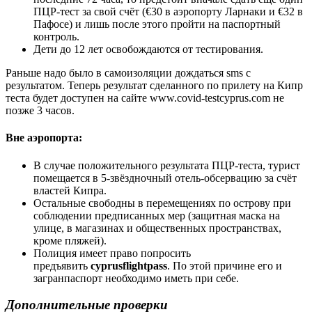
ПЦР-тест за свой счëт (€30 в аэропорту Ларнаки и €32 в
Пафосе) и лишь после этого пройти на паспортный
контроль.
Дети до 12 лет освобождаются от тестирования.
Раньше надо было в самоизоляции дождаться sms c
результатом. Теперь результат сделанного по прилету на Кипр
теста будет доступен на сайте www.covid-testcyprus.com не
позже 3 часов.
Вне аэропорта:
В случае положительного результата ПЦР-теста, турист
помещается в 5-звëздночный отель-обсервацию за счëт
властей Кипра.
Остальные свободны в перемещениях по острову при
соблюдении предписанных мер (защитная маска на
улице, в магазинах и общественных пространствах,
кроме пляжей).
Полиция имеет право попросить
предъявить
cyprusflightpass
. По этой причине его и
загранпаспорт необходимо иметь при себе.
Дополнительные проверки