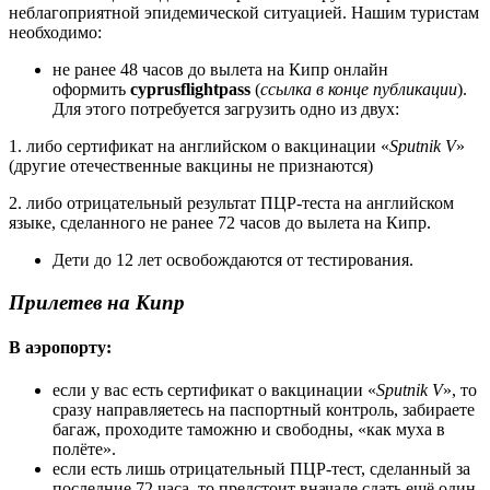
неблагоприятной эпидемической ситуацией. Нашим туристам
необходимо:
не ранее 48 часов до вылета на Кипр онлайн
оформить
cyprusflightpass
(
ссылка в конце публикации
).
Для этого потребуется загрузить одно из двух:
1. либо сертификат на английском о вакцинации «
Sputnik V
»
(другие отечественные вакцины не признаются)
2. либо отрицательный результат ПЦР-теста на английском
языке, сделанного не ранее 72 часов до вылета на Кипр.
Дети до 12 лет освобождаются от тестирования.
Прилетев на Кипр
В аэропорту:
если у вас есть сертификат о вакцинации «
Sputnik V
», то
сразу направляетесь на паспортный контроль, забираете
багаж, проходите таможню и свободны, «как муха в
полëте».
если есть лишь отрицательный ПЦР-тест, сделанный за
последние 72 часа, то предстоит вначале сдать ещë один