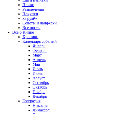
Еда и напитки
Пляжи
Развлечения
Покупки
За рулём
Советы и лайфхаки
Все посты
Всё о Кипре
Хроники
Календарь событий
Январь
Февраль
Март
Апрель
Май
Июнь
Июль
Август
Сентябрь
Октябрь
Ноябрь
Декабрь
География
Никосия
Лимассол