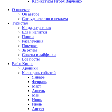
Карикатуры Игоря Варченко
О проекте
Об авторе
Сотрудничество и реклама
Туристам
Когда, куда и как
Еда и напитки
Пляжи
Развлечения
Покупки
За рулём
Советы и лайфхаки
Все посты
Всё о Кипре
Хроники
Календарь событий
Январь
Февраль
Март
Апрель
Май
Июнь
Июль
Август