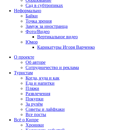
Образование
Сад в субтропиках
Неформально
Байки
Точка зрения
Замуж за иностранца
Фото/Видео
Вертикальное видео
Юмор
Карикатуры Игоря Варченко
О проекте
Об авторе
Сотрудничество и реклама
Туристам
Когда, куда и как
Еда и напитки
Пляжи
Развлечения
Покупки
За рулём
Советы и лайфхаки
Все посты
Всё о Кипре
Хроники