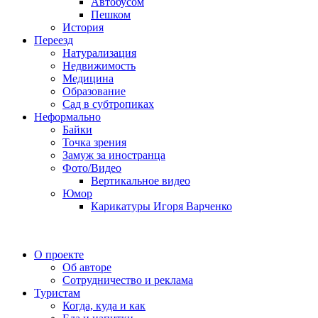
Автобусом
Пешком
История
Переезд
Натурализация
Недвижимость
Медицина
Образование
Сад в субтропиках
Неформально
Байки
Точка зрения
Замуж за иностранца
Фото/Видео
Вертикальное видео
Юмор
Карикатуры Игоря Варченко
О проекте
Об авторе
Сотрудничество и реклама
Туристам
Когда, куда и как