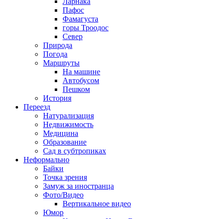
Ларнака
Пафос
Фамагуста
горы Троодос
Север
Природа
Погода
Маршруты
На машине
Автобусом
Пешком
История
Переезд
Натурализация
Недвижимость
Медицина
Образование
Сад в субтропиках
Неформально
Байки
Точка зрения
Замуж за иностранца
Фото/Видео
Вертикальное видео
Юмор