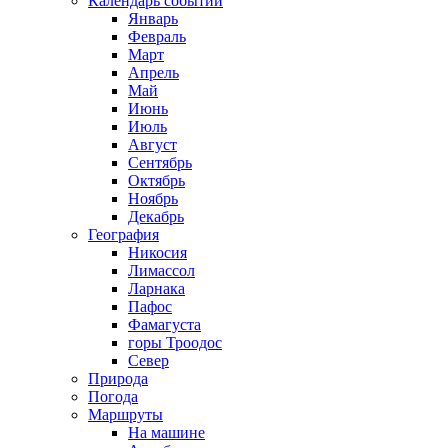
Календарь событий
Январь
Февраль
Март
Апрель
Май
Июнь
Июль
Август
Сентябрь
Октябрь
Ноябрь
Декабрь
География
Никосия
Лимассол
Ларнака
Пафос
Фамагуста
горы Троодос
Север
Природа
Погода
Маршруты
На машине