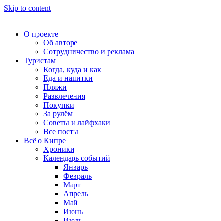
Skip to content
О проекте
Об авторе
Сотрудничество и реклама
Туристам
Когда, куда и как
Еда и напитки
Пляжи
Развлечения
Покупки
За рулём
Советы и лайфхаки
Все посты
Всё о Кипре
Хроники
Календарь событий
Январь
Февраль
Март
Апрель
Май
Июнь
Июль