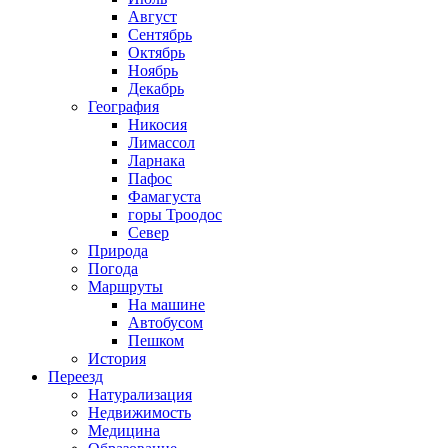
Август
Сентябрь
Октябрь
Ноябрь
Декабрь
География
Никосия
Лимассол
Ларнака
Пафос
Фамагуста
горы Троодос
Север
Природа
Погода
Маршруты
На машине
Автобусом
Пешком
История
Переезд
Натурализация
Недвижимость
Медицина